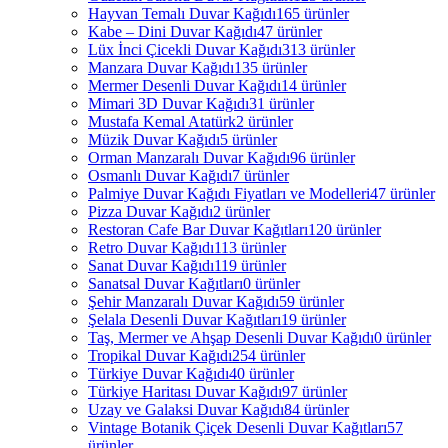
Hayvan Temalı Duvar Kağıdı
165 ürünler
Kabe – Dini Duvar Kağıdı
47 ürünler
Lüx İnci Çicekli Duvar Kağıdı
313 ürünler
Manzara Duvar Kağıdı
135 ürünler
Mermer Desenli Duvar Kağıdı
14 ürünler
Mimari 3D Duvar Kağıdı
31 ürünler
Mustafa Kemal Atatürk
2 ürünler
Müzik Duvar Kağıdı
5 ürünler
Orman Manzaralı Duvar Kağıdı
96 ürünler
Osmanlı Duvar Kağıdı
7 ürünler
Palmiye Duvar Kağıdı Fiyatları ve Modelleri
47 ürünler
Pizza Duvar Kağıdı
2 ürünler
Restoran Cafe Bar Duvar Kağıtları
120 ürünler
Retro Duvar Kağıdı
113 ürünler
Sanat Duvar Kağıdı
119 ürünler
Sanatsal Duvar Kağıtları
0 ürünler
Şehir Manzaralı Duvar Kağıdı
59 ürünler
Şelala Desenli Duvar Kağıtları
19 ürünler
Taş, Mermer ve Ahşap Desenli Duvar Kağıdı
0 ürünler
Tropikal Duvar Kağıdı
254 ürünler
Türkiye Duvar Kağıdı
40 ürünler
Türkiye Haritası Duvar Kağıdı
97 ürünler
Uzay ve Galaksi Duvar Kağıdı
84 ürünler
Vintage Botanik Çiçek Desenli Duvar Kağıtları
57
ürünler