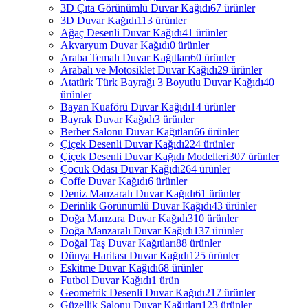
3D Çıta Görünümlü Duvar Kağıdı
67 ürünler
3D Duvar Kağıdı
113 ürünler
Ağaç Desenli Duvar Kağıdı
41 ürünler
Akvaryum Duvar Kağıdı
0 ürünler
Araba Temalı Duvar Kağıtları
60 ürünler
Arabalı ve Motosiklet Duvar Kağıdı
29 ürünler
Atatürk Türk Bayrağı 3 Boyutlu Duvar Kağıdı
40
ürünler
Bayan Kuaförü Duvar Kağıdı
14 ürünler
Bayrak Duvar Kağıdı
3 ürünler
Berber Salonu Duvar Kağıtları
66 ürünler
Çiçek Desenli Duvar Kağıdı
224 ürünler
Çiçek Desenli Duvar Kağıdı Modelleri
307 ürünler
Çocuk Odası Duvar Kağıdı
264 ürünler
Coffe Duvar Kağıdı
6 ürünler
Deniz Manzaralı Duvar Kağıdı
61 ürünler
Derinlik Görünümlü Duvar Kağıdı
43 ürünler
Doğa Manzara Duvar Kağıdı
310 ürünler
Doğa Manzaralı Duvar Kağıdı
137 ürünler
Doğal Taş Duvar Kağıtları
88 ürünler
Dünya Haritası Duvar Kağıdı
125 ürünler
Eskitme Duvar Kağıdı
68 ürünler
Futbol Duvar Kağıdı
1 ürün
Geometrik Desenli Duvar Kağıdı
217 ürünler
Güzellik Salonu Duvar Kağıtları
123 ürünler