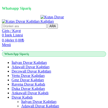
2500 TL üzeri alışverişlerde vade farksız 3 taksit fırsatı!
Whatsapp Sipariş
2500 TL üzeri alışverişlerde vade farksız 3 taksit fırsatı!
ARA
Giriş / Kayıt
0
İstek Listesi
0
öğeler
0,00
₺
Menü
WhatsApp Sipariş
İtalyan Duvar Kağıtları
Adawall Duvar Kağıtları
Decowall Duvar Kağıtları
Vertu Duvar Kağıtları
Gmz Duvar Kağıtları
Ravena Duvar Kağıdı
Duka Duvar Kağıtları
Ankawall Duvar Kağıdı
Duvar Kağıdı
İtalyan Duvar Kağıtları
Adawall Duvar Kağıtları