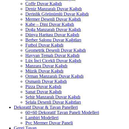
Coffe Duvar Kağıdı
Deniz Manzaralı Duvar Kağıdı
Derinlik Görünümlü Duvar Kağıdı
Mermer Desenli Duvar Kağıdı
Kabe – Dini Duvar Kağıdı
Doğa Manzaralı Duvar Kağıdı
Dünya Haritası Duvar Kağıdı
Berber Salonu Duvar Kağıtları
Futbol Duvar Kağıdı
Geometrik Desenli Duvar Kağıdı
Hayvan Temalı Duvar Kağıdı
Lüx İnci Çicekli Duvar Kağıdı
Manzara Duvar Kağıdı
Müzik Duvar Kağıdı
Orman Manzaralı Duvar Kağıdı
Osmanlı Duvar Kağıdı
Pizza Duvar Kağıdı
Sanat Duvar Kağıdı
Şehir Manzaralı Duvar Kağıdı
Şelala Desenli Duvar Kağıtları
Dekoratif Duvar & Tavan Panelleri
60×60 Dekoratif Tavan Paneli Modelleri
Lambiri Modelleri
Pvc Mermer Duvar Paneli
Gergi Tavan