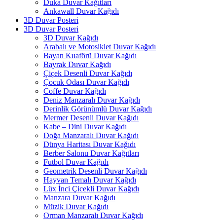
Duka Duvar Kağıtları
Ankawall Duvar Kağıdı
3D Duvar Posteri
3D Duvar Posteri
3D Duvar Kağıdı
Arabalı ve Motosiklet Duvar Kağıdı
Bayan Kuaförü Duvar Kağıdı
Bayrak Duvar Kağıdı
Çiçek Desenli Duvar Kağıdı
Çocuk Odası Duvar Kağıdı
Coffe Duvar Kağıdı
Deniz Manzaralı Duvar Kağıdı
Derinlik Görünümlü Duvar Kağıdı
Mermer Desenli Duvar Kağıdı
Kabe – Dini Duvar Kağıdı
Doğa Manzaralı Duvar Kağıdı
Dünya Haritası Duvar Kağıdı
Berber Salonu Duvar Kağıtları
Futbol Duvar Kağıdı
Geometrik Desenli Duvar Kağıdı
Hayvan Temalı Duvar Kağıdı
Lüx İnci Çicekli Duvar Kağıdı
Manzara Duvar Kağıdı
Müzik Duvar Kağıdı
Orman Manzaralı Duvar Kağıdı