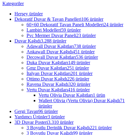
Kategoriler
Herşey
ürünler
Dekoratif Duvar & Tavan Panelleri
106 ürünler
60×60 Dekoratif Tavan Paneli Modelleri
24 ürünler
Lambiri Modelleri
59 ürünler
Pvc Mermer Duvar Paneli
23 ürünler
Duvar Kağıdı
3.288 ürünler
Adawall Duvar Kağıtları
738 ürünler
Ankawall Duvar Kağıdı
451 ürünler
Decowall Duvar Kağıtları
536 ürünler
Duka Duvar Kağıtları
149 ürünler
Gmz Duvar Kağıtları
251 ürünler
İtalyan Duvar Kağıtları
201 ürünler
Ottimo Duvar Kağıdı
226 ürünler
Ravena Duvar Kağıdı
320 ürünler
Vertu Duvar Kağıtları
416 ürünler
Vertu Olivia Duvar Kağıtları
1 ürün
Wallert Olivia (Vertu Olivia) Duvar Kağıdı
71
ürünler
Gergi Tavan
96 ürünler
Yardımcı Ürünler
3 ürünler
3D Duvar Posteri
3.310 ürünler
3 Boyutlu Derinlik Duvar Kağıdı
221 ürünler
3 Boyutlu Duvar Kağıdı
99 ürünler