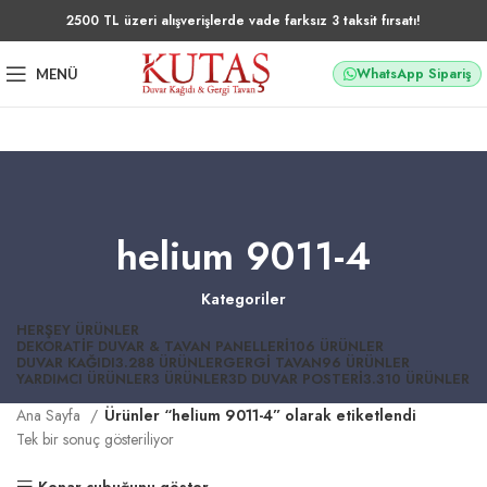
2500 TL üzeri alışverişlerde vade farksız 3 taksit fırsatı!
WhatsApp Sipariş
MENÜ
helium 9011-4
Kategoriler
HERŞEY
ÜRÜNLER
DEKORATIF DUVAR & TAVAN PANELLERI
106 ÜRÜNLER
DUVAR KAĞIDI
3.288 ÜRÜNLER
GERGI TAVAN
96 ÜRÜNLER
YARDIMCI ÜRÜNLER
3 ÜRÜNLER
3D DUVAR POSTERI
3.310 ÜRÜNLER
Ana Sayfa
Ürünler “helium 9011-4” olarak etiketlendi
Tek bir sonuç gösteriliyor
Kenar çubuğunu göster