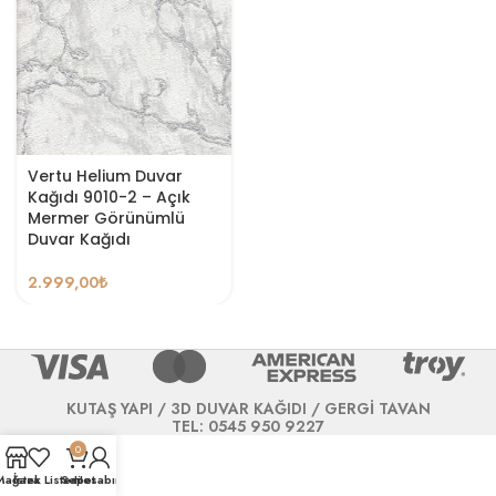
Vertu Helium Duvar
Kağıdı 9010-2 – Açık
Mermer Görünümlü
Duvar Kağıdı
2.999,00
₺
KUTAŞ YAPI / 3D DUVAR KAĞIDI / GERGİ TAVAN
TEL: 0545 950 9227
0
Mağaza
İstek Listesi
Sepet
Hesabım