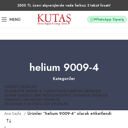
2500 TL üzeri alışverişlerde vade farksız 3 taksit fırsatı!
WhatsApp Sipariş
MENÜ
helium 9009-4
Kategoriler
HERŞEY
ÜRÜNLER
DEKORATIF DUVAR & TAVAN PANELLERI
106 ÜRÜNLER
DUVAR KAĞIDI
3.288 ÜRÜNLER
GERGI TAVAN
96 ÜRÜNLER
YARDIMCI ÜRÜNLER
3 ÜRÜNLER
3D DUVAR POSTERI
3.329 ÜRÜNLER
Ana Sayfa
Ürünler “helium 9009-4” olarak etiketlendi