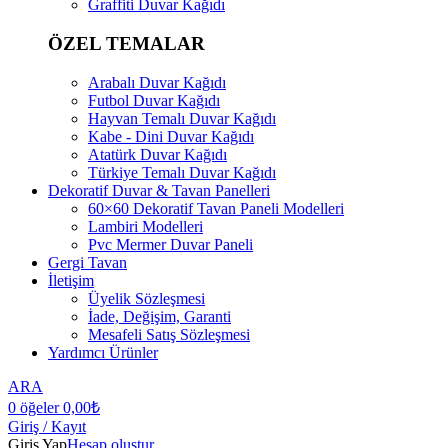
Graffiti Duvar Kağıdı
ÖZEL TEMALAR
Arabalı Duvar Kağıdı
Futbol Duvar Kağıdı
Hayvan Temalı Duvar Kağıdı
Kabe - Dini Duvar Kağıdı
Atatürk Duvar Kağıdı
Türkiye Temalı Duvar Kağıdı
Dekoratif Duvar & Tavan Panelleri
60×60 Dekoratif Tavan Paneli Modelleri
Lambiri Modelleri
Pvc Mermer Duvar Paneli
Gergi Tavan
İletişim
Üyelik Sözleşmesi
İade, Değişim, Garanti
Mesafeli Satış Sözleşmesi
Yardımcı Ürünler
ARA
0
öğeler
0,00
₺
Giriş / Kayıt
Giriş Yap
Hesap oluştur