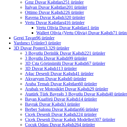
Gmz Duvar Kağıtları
251 ürünler
İtalyan Duvar Kağıtları
201 ürünler
Ottimo Duvar Kağıdı
226 ürünler
Ravena Duvar Kağıdı
320 ürünler
Vertu Duvar Kağıtları
416 ürünler
Vertu Olivia Duvar Kağıtları
1 ürün
Wallert Olivia (Vertu Olivia) Duvar Kağıdı
71 ürün
Gergi Tavan
96 ürünler
Yardımcı Ürünler
3 ürünler
3D Duvar Posteri
3.329 ürünler
3 Boyutlu Derinlik Duvar Kağıdı
221 ürünler
3 Boyutlu Duvar Kağıdı
99 ürünler
3D Çıta Görünümlü Duvar Kağıdı
67 ürünler
3D Duvar Kağıdı
113 ürünler
Ağaç Desenli Duvar Kağıdı
41 ürünler
Akvaryum Duvar Kağıdı
0 ürünler
Araba Temalı Duvar Kağıtları
60 ürünler
Arabalı ve Motosiklet Duvar Kağıdı
29 ürünler
Atatürk Türk Bayrağı 3 Boyutlu Duvar Kağıdı
40 ürünler
Bayan Kuaförü Duvar Kağıdı
14 ürünler
Bayrak Duvar Kağıdı
3 ürünler
Berber Salonu Duvar Kağıtları
66 ürünler
Çiçek Desenli Duvar Kağıdı
224 ürünler
Çiçek Desenli Duvar Kağıdı Modelleri
307 ürünler
Çocuk Odası Duvar Kağıdı
264 ürünler