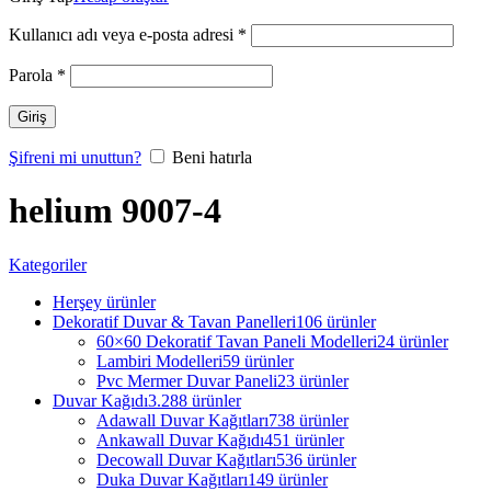
Kullanıcı adı veya e-posta adresi
*
Parola
*
Giriş
Şifreni mi unuttun?
Beni hatırla
helium 9007-4
Kategoriler
Herşey
ürünler
Dekoratif Duvar & Tavan Panelleri
106 ürünler
60×60 Dekoratif Tavan Paneli Modelleri
24 ürünler
Lambiri Modelleri
59 ürünler
Pvc Mermer Duvar Paneli
23 ürünler
Duvar Kağıdı
3.288 ürünler
Adawall Duvar Kağıtları
738 ürünler
Ankawall Duvar Kağıdı
451 ürünler
Decowall Duvar Kağıtları
536 ürünler
Duka Duvar Kağıtları
149 ürünler