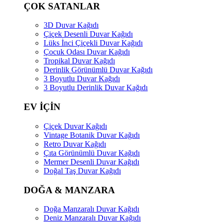
ÇOK SATANLAR
3D Duvar Kağıdı
Çiçek Desenli Duvar Kağıdı
Lüks İnci Çiçekli Duvar Kağıdı
Çocuk Odası Duvar Kağıdı
Tropikal Duvar Kağıdı
Derinlik Görünümlü Duvar Kağıdı
3 Boyutlu Duvar Kağıdı
3 Boyutlu Derinlik Duvar Kağıdı
EV İÇİN
Çiçek Duvar Kağıdı
Vintage Botanik Duvar Kağıdı
Retro Duvar Kağıdı
Çıta Görünümlü Duvar Kağıdı
Mermer Desenli Duvar Kağıdı
Doğal Taş Duvar Kağıdı
DOĞA & MANZARA
Doğa Manzaralı Duvar Kağıdı
Deniz Manzaralı Duvar Kağıdı