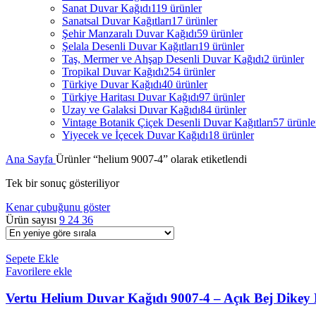
Sanat Duvar Kağıdı
119 ürünler
Sanatsal Duvar Kağıtları
17 ürünler
Şehir Manzaralı Duvar Kağıdı
59 ürünler
Şelala Desenli Duvar Kağıtları
19 ürünler
Taş, Mermer ve Ahşap Desenli Duvar Kağıdı
2 ürünler
Tropikal Duvar Kağıdı
254 ürünler
Türkiye Duvar Kağıdı
40 ürünler
Türkiye Haritası Duvar Kağıdı
97 ürünler
Uzay ve Galaksi Duvar Kağıdı
84 ürünler
Vintage Botanik Çiçek Desenli Duvar Kağıtları
57 ürünle
Yiyecek ve İçecek Duvar Kağıdı
18 ürünler
Ana Sayfa
Ürünler “helium 9007-4” olarak etiketlendi
Tek bir sonuç gösteriliyor
Kenar çubuğunu göster
Ürün sayısı
9
24
36
Sepete Ekle
Favorilere ekle
Vertu Helium Duvar Kağıdı 9007-4 – Açık Bej Dikey