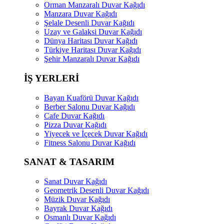
Orman Manzaralı Duvar Kağıdı
Manzara Duvar Kağıdı
Şelale Desenli Duvar Kağıdı
Uzay ve Galaksi Duvar Kağıdı
Dünya Haritası Duvar Kağıdı
Türkiye Haritası Duvar Kağıdı
Şehir Manzaralı Duvar Kağıdı
İŞ YERLERİ
Bayan Kuaförü Duvar Kağıdı
Berber Salonu Duvar Kağıdı
Cafe Duvar Kağıdı
Pizza Duvar Kağıdı
Yiyecek ve İçecek Duvar Kağıdı
Fitness Salonu Duvar Kağıdı
SANAT & TASARIM
Sanat Duvar Kağıdı
Geometrik Desenli Duvar Kağıdı
Müzik Duvar Kağıdı
Bayrak Duvar Kağıdı
Osmanlı Duvar Kağıdı