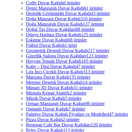
Coffe Duvar Kağıdı
6 ürünler
Deniz Manzaralı Duvar Kağıdı
61 ürünler
Derinlik Görünümlü Duvar Kağıdı
43 ürünler
Doğa Manzara Duvar Kağıdı
310 ürünler
Doğa Manzaralı Duvar Kağıdı
137 ürünler
Doğal Taş Duvar Kağıtları
88 ürünler
Dünya Haritası Duvar Kağıdı
125 ürünler
Eskitme Duvar Kağıdı
68 ürünler
Futbol Duvar Kağıdı
1 ürün
Geometrik Desenli Duvar Kağıdı
217 ürünler
Güzellik Salonu Duvar Kağıtları
123 ürünler
Hayvan Temalı Duvar Kağıdı
165 ürünler
Kabe – Dini Duvar Kağıdı
47 ürünler
Lüx İnci Çicekli Duvar Kağıdı
313 ürünler
Manzara Duvar Kağıdı
135 ürünler
Mermer Desenli Duvar Kağıdı
14 ürünler
Mimari 3D Duvar Kağıdı
31 ürünler
Mustafa Kemal Atatürk
2 ürünler
Müzik Duvar Kağıdı
5 ürünler
Orman Manzaralı Duvar Kağıdı
96 ürünler
Osmanlı Duvar Kağıdı
7 ürünler
Palmiye Duvar Kağıdı Fiyatları ve Modelleri
47 ürünler
Pizza Duvar Kağıdı
2 ürünler
Restoran Cafe Bar Duvar Kağıtları
120 ürünler
Retro Duvar Kağıdı
113 ürünler