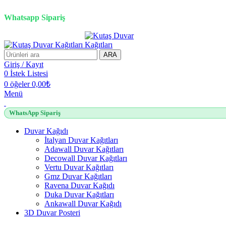
3D duvar kağıdı, Adawall, Decowall, Vertu, Gmz, Pvc mermer pan
Whatsapp Sipariş
ARA
Giriş / Kayıt
0
İstek Listesi
0
öğeler
0,00
₺
Menü
WhatsApp Sipariş
Duvar Kağıdı
İtalyan Duvar Kağıtları
Adawall Duvar Kağıtları
Decowall Duvar Kağıtları
Vertu Duvar Kağıtları
Gmz Duvar Kağıtları
Ravena Duvar Kağıdı
Duka Duvar Kağıtları
Ankawall Duvar Kağıdı
3D Duvar Posteri