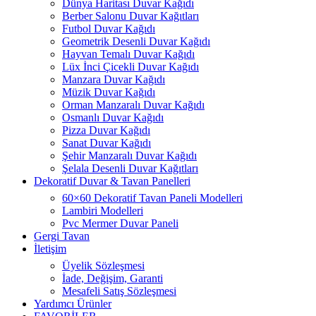
Dünya Haritası Duvar Kağıdı
Berber Salonu Duvar Kağıtları
Futbol Duvar Kağıdı
Geometrik Desenli Duvar Kağıdı
Hayvan Temalı Duvar Kağıdı
Lüx İnci Çicekli Duvar Kağıdı
Manzara Duvar Kağıdı
Müzik Duvar Kağıdı
Orman Manzaralı Duvar Kağıdı
Osmanlı Duvar Kağıdı
Pizza Duvar Kağıdı
Sanat Duvar Kağıdı
Şehir Manzaralı Duvar Kağıdı
Şelala Desenli Duvar Kağıtları
Dekoratif Duvar & Tavan Panelleri
60×60 Dekoratif Tavan Paneli Modelleri
Lambiri Modelleri
Pvc Mermer Duvar Paneli
Gergi Tavan
İletişim
Üyelik Sözleşmesi
İade, Değişim, Garanti
Mesafeli Satış Sözleşmesi
Yardımcı Ürünler