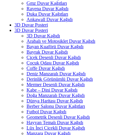
Gmz Duvar Kağıtları
Ravena Duvar Kağıdı
Duka Duvar Kağıtları
Ankawall Duvar Kağıdı
3D Duvar Posteri
3D Duvar Posteri
3D Duvar Kağıdı
Arabalı ve Motosiklet Duvar Kağıdı
Bayan Kuaförü Duvar Kağıdı
Bayrak Duvar Kağıdı
Çiçek Desenli Duvar Kağıdı
Çocuk Odası Duvar Kağıdı
Coffe Duvar Kağıdı
Deniz Manzaralı Duvar Kağıdı
Derinlik Görünümlü Duvar Kağıdı
Mermer Desenli Duvar Kağıdı
Kabe – Dini Duvar Kağıdı
Doğa Manzaralı Duvar Kağıdı
Dünya Haritası Duvar Kağıdı
Berber Salonu Duvar Kağıtları
Futbol Duvar Kağıdı
Geometrik Desenli Duvar Kağıdı
Hayvan Temalı Duvar Kağıdı
Lüx İnci Çicekli Duvar Kağıdı
Manzara Duvar Kağıdı