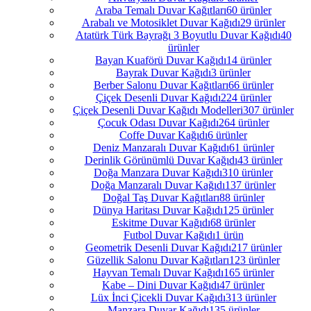
Araba Temalı Duvar Kağıtları
60 ürünler
Arabalı ve Motosiklet Duvar Kağıdı
29 ürünler
Atatürk Türk Bayrağı 3 Boyutlu Duvar Kağıdı
40
ürünler
Bayan Kuaförü Duvar Kağıdı
14 ürünler
Bayrak Duvar Kağıdı
3 ürünler
Berber Salonu Duvar Kağıtları
66 ürünler
Çiçek Desenli Duvar Kağıdı
224 ürünler
Çiçek Desenli Duvar Kağıdı Modelleri
307 ürünler
Çocuk Odası Duvar Kağıdı
264 ürünler
Coffe Duvar Kağıdı
6 ürünler
Deniz Manzaralı Duvar Kağıdı
61 ürünler
Derinlik Görünümlü Duvar Kağıdı
43 ürünler
Doğa Manzara Duvar Kağıdı
310 ürünler
Doğa Manzaralı Duvar Kağıdı
137 ürünler
Doğal Taş Duvar Kağıtları
88 ürünler
Dünya Haritası Duvar Kağıdı
125 ürünler
Eskitme Duvar Kağıdı
68 ürünler
Futbol Duvar Kağıdı
1 ürün
Geometrik Desenli Duvar Kağıdı
217 ürünler
Güzellik Salonu Duvar Kağıtları
123 ürünler
Hayvan Temalı Duvar Kağıdı
165 ürünler
Kabe – Dini Duvar Kağıdı
47 ürünler
Lüx İnci Çicekli Duvar Kağıdı
313 ürünler
Manzara Duvar Kağıdı
135 ürünler