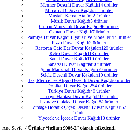
Mermer Desenli Duvar Kağıdı
14 ürünler
Mimari 3D Duvar Kağıdı
31 ürünler
Mustafa Kemal Atatürk
2 ürünler
Müzik Duvar Kağıdı
5 ürünler
Orman Manzaralı Duvar Kağıdı
96 ürünler
Osmanlı Duvar Kağıdı
7 ürünler
Palmiye Duvar Kağıdı Fiyatları ve Modelleri
47 ürünler
Pizza Duvar Kağıdı
2 ürünler
Restoran Cafe Bar Duvar Kağıtları
120 ürünler
Retro Duvar Kağıdı
113 ürünler
Sanat Duvar Kağıdı
119 ürünler
Sanatsal Duvar Kağıtları
0 ürünler
Şehir Manzaralı Duvar Kağıdı
59 ürünler
Şelala Desenli Duvar Kağıtları
19 ürünler
Taş, Mermer ve Ahşap Desenli Duvar Kağıdı
0 ürünler
Tropikal Duvar Kağıdı
254 ürünler
Türkiye Duvar Kağıdı
40 ürünler
Türkiye Haritası Duvar Kağıdı
97 ürünler
Uzay ve Galaksi Duvar Kağıdı
84 ürünler
Vintage Botanik Çiçek Desenli Duvar Kağıtları
57
ürünler
Yiyecek ve İçecek Duvar Kağıdı
18 ürünler
Ana Sayfa
Ürünler “helium 9006-2” olarak etiketlendi