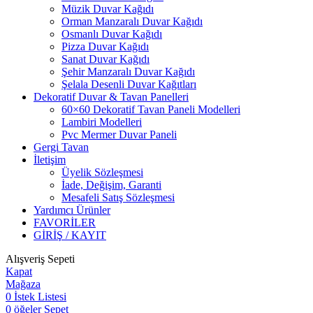
Müzik Duvar Kağıdı
Orman Manzaralı Duvar Kağıdı
Osmanlı Duvar Kağıdı
Pizza Duvar Kağıdı
Sanat Duvar Kağıdı
Şehir Manzaralı Duvar Kağıdı
Şelala Desenli Duvar Kağıtları
Dekoratif Duvar & Tavan Panelleri
60×60 Dekoratif Tavan Paneli Modelleri
Lambiri Modelleri
Pvc Mermer Duvar Paneli
Gergi Tavan
İletişim
Üyelik Sözleşmesi
İade, Değişim, Garanti
Mesafeli Satış Sözleşmesi
Yardımcı Ürünler
FAVORİLER
GİRİŞ / KAYIT
Alışveriş Sepeti
Kapat
Mağaza
0
İstek Listesi
0
öğeler
Sepet