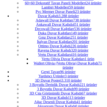
60×60 Dekoratif Tavan Paneli Modelleri
24 ürünler
Lambiri Modelleri
59 ürünler
Pvc Mermer Duvar Paneli
23 ürünler
Duvar Kağıdı
3.288 ürünler
Adawall Duvar Kağıtları
738 ürünler
Ankawall Duvar Kağıdı
451 ürünler
Decowall Duvar Kağıtları
536 ürünler
Duka Duvar Kağıtları
149 ürünler
Gmz Duvar Kağıtları
251 ürünler
İtalyan Duvar Kağıtları
201 ürünler
Ottimo Duvar Kağıdı
226 ürünler
Ravena Duvar Kağıdı
320 ürünler
Vertu Duvar Kağıtları
416 ürünler
Vertu Olivia Duvar Kağıtları
1 ürün
Wallert Olivia (Vertu Olivia) Duvar Kağıdı
71
ürünler
Gergi Tavan
96 ürünler
Yardımcı Ürünler
3 ürünler
3D Duvar Posteri
3.310 ürünler
3 Boyutlu Derinlik Duvar Kağıdı
221 ürünler
3 Boyutlu Duvar Kağıdı
99 ürünler
3D Çıta Görünümlü Duvar Kağıdı
67 ürünler
3D Duvar Kağıdı
113 ürünler
Ağaç Desenli Duvar Kağıdı
41 ürünler
Akvaryum Duvar Kağıdı
0 ürünler