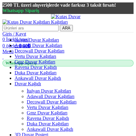
2500 TL üzeri alışverişlerde vade farksız 3 taksit fırsatı!
Whatsapp Sipariş
2500 TL üzeri alışverişlerde vade farksız 3 taksit fırsatı!
ARA
Giriş / Kayıt
0
İstek Listesi
İtalyan Duvar Kağıtları
Adawall Duvar Kağıtları
0
öğeler
0,00
₺
Decowall Duvar Kağıtları
Menü
Vertu Duvar Kağıtları
Gmz Duvar Kağıtları
WhatsApp Sipariş
Ravena Duvar Kağıdı
Duka Duvar Kağıtları
Ankawall Duvar Kağıdı
Duvar Kağıdı
İtalyan Duvar Kağıtları
Adawall Duvar Kağıtları
Decowall Duvar Kağıtları
Vertu Duvar Kağıtları
Gmz Duvar Kağıtları
Ravena Duvar Kağıdı
Duka Duvar Kağıtları
Ankawall Duvar Kağıdı
3D Duvar Posteri