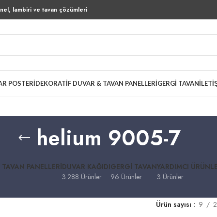
el, lambiri ve tavan çözümleri
AR POSTERI
DEKORATIF DUVAR & TAVAN PANELLERI
GERGI TAVAN
İLETI
helium 9005-7
 TAVAN PANELLERI
DUVAR KAĞIDI
GERGI TAVAN
YARDIMCI ÜRÜNL
3.288 Ürünler
96 Ürünler
3 Ürünler
Ürün sayısı
9
2