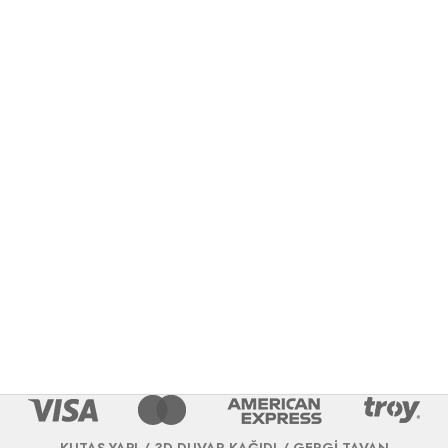
KUTAŞ YAPI / 3D DUVAR KAĞIDI / GERGİ TAVAN