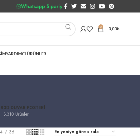
Whatsapp Sipariş
0
0,00
₺
ŞIM
YARDIMCI ÜRÜNLER
ER
3D DUVAR POSTERI
3.310 Ürünler
4
36