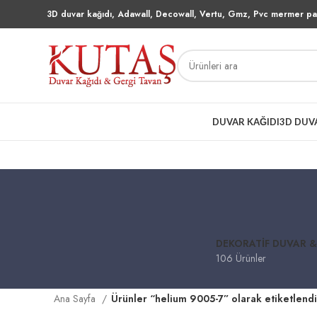
3D duvar kağıdı, Adawall, Decowall, Vertu, Gmz, Pvc mermer pan
DUVAR KAĞIDI
3D DUV
DEKORATIF DUVAR &
106 Ürünler
Ana Sayfa
Ürünler “helium 9005-7” olarak etiketlendi