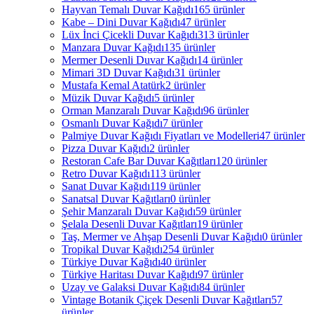
Hayvan Temalı Duvar Kağıdı
165 ürünler
Kabe – Dini Duvar Kağıdı
47 ürünler
Lüx İnci Çicekli Duvar Kağıdı
313 ürünler
Manzara Duvar Kağıdı
135 ürünler
Mermer Desenli Duvar Kağıdı
14 ürünler
Mimari 3D Duvar Kağıdı
31 ürünler
Mustafa Kemal Atatürk
2 ürünler
Müzik Duvar Kağıdı
5 ürünler
Orman Manzaralı Duvar Kağıdı
96 ürünler
Osmanlı Duvar Kağıdı
7 ürünler
Palmiye Duvar Kağıdı Fiyatları ve Modelleri
47 ürünler
Pizza Duvar Kağıdı
2 ürünler
Restoran Cafe Bar Duvar Kağıtları
120 ürünler
Retro Duvar Kağıdı
113 ürünler
Sanat Duvar Kağıdı
119 ürünler
Sanatsal Duvar Kağıtları
0 ürünler
Şehir Manzaralı Duvar Kağıdı
59 ürünler
Şelala Desenli Duvar Kağıtları
19 ürünler
Taş, Mermer ve Ahşap Desenli Duvar Kağıdı
0 ürünler
Tropikal Duvar Kağıdı
254 ürünler
Türkiye Duvar Kağıdı
40 ürünler
Türkiye Haritası Duvar Kağıdı
97 ürünler
Uzay ve Galaksi Duvar Kağıdı
84 ürünler
Vintage Botanik Çiçek Desenli Duvar Kağıtları
57
ürünler