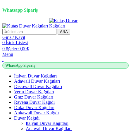
2500 TL üzeri alışverişlerde vade farksız 3 taksit fırsatı!
Whatsapp Sipariş
2500 TL üzeri alışverişlerde vade farksız 3 taksit fırsatı!
ARA
Giriş / Kayıt
0
İstek Listesi
0
öğeler
0,00
₺
Menü
WhatsApp Sipariş
İtalyan Duvar Kağıtları
Adawall Duvar Kağıtları
Decowall Duvar Kağıtları
Vertu Duvar Kağıtları
Gmz Duvar Kağıtları
Ravena Duvar Kağıdı
Duka Duvar Kağıtları
Ankawall Duvar Kağıdı
Duvar Kağıdı
İtalyan Duvar Kağıtları
Adawall Duvar Kağıtları