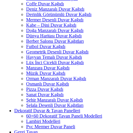
Coffe Duvar Kağıdı
Deniz Manzaralı Duvar Kağıdı
Derinlik Görünümlü Duvar Kağıdı
Mermer Desenli Duvar Kağıdı
Kabe – Dini Duvar Kağıdı
Doğa Manzaralı Duvar Kağıdı
Dünya Haritası Duvar Kağıdı
Berber Salonu Duvar Kağıtları
Futbol Duvar Kağıdı
Geometrik Desenli Duvar Kağıdı
Hayvan Temalı Duvar Kağıdı
Lüx İnci Çicekli Duvar Kağıdı
Manzara Duvar Kağıdı
Müzik Duvar Kağıdı
Orman Manzaralı Duvar Kağıdı
Osmanlı Duvar Kağıdı
Pizza Duvar Kağıdı
Sanat Duvar Kağıdı
Şehir Manzaralı Duvar Kağıdı
Şelala Desenli Duvar Kağıtları
Dekoratif Duvar & Tavan Panelleri
60×60 Dekoratif Tavan Paneli Modelleri
Lambiri Modelleri
Pvc Mermer Duvar Paneli
Gergi Tavan