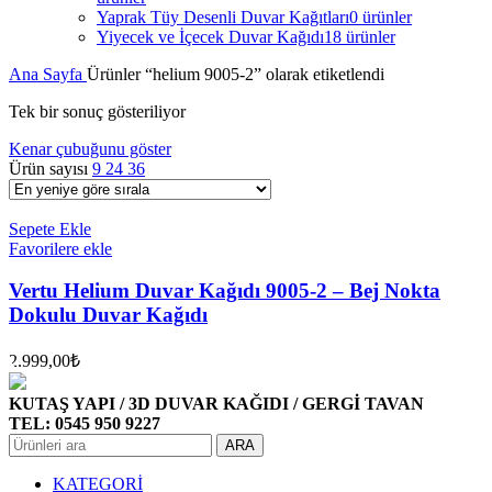
Yaprak Tüy Desenli Duvar Kağıtları
0 ürünler
Yiyecek ve İçecek Duvar Kağıdı
18 ürünler
Ana Sayfa
Ürünler “helium 9005-2” olarak etiketlendi
Tek bir sonuç gösteriliyor
Kenar çubuğunu göster
Ürün sayısı
9
24
36
Sepete Ekle
Favorilere ekle
Vertu Helium Duvar Kağıdı 9005-2 – Bej Nokta
Dokulu Duvar Kağıdı
2.999,00
₺
KUTAŞ YAPI / 3D DUVAR KAĞIDI / GERGİ TAVAN
TEL: 0545 950 9227
ARA
KATEGORİ