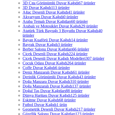
3D Çıta Görünümlü Duvar Kağıdı
67 ürünler
3D Duvar Kağıdı
113 ürünler
Ağaç Desenli Duvar Kağıdı
41 ürünler
Akvaryum Duvar Kağıdı
0 ürünler
Araba Temalı Duvar Kağıtları
60 ürünler
Arabalı ve Motosiklet Duvar Kağıdı
29 ürünler
Atatürk Türk Bayrağı 3 Boyutlu Duvar Kağıdı
40
ürünler
Bayan Kuaförü Duvar Kağıdı
14 ürünler
Bayrak Duvar Kağıdı
3 ürünler
Berber Salonu Duvar Kağıtları
66 ürünler
Çiçek Desenli Duvar Kağıdı
224 ürünler
Çiçek Desenli Duvar Kağıdı Modelleri
307 ürünler
Çocuk Odası Duvar Kağıdı
264 ürünler
Coffe Duvar Kağıdı
6 ürünler
Deniz Manzaralı Duvar Kağıdı
61 ürünler
Derinlik Görünümlü Duvar Kağıdı
43 ürünler
Doğa Manzara Duvar Kağıdı
310 ürünler
Doğa Manzaralı Duvar Kağıdı
137 ürünler
Doğal Taş Duvar Kağıtları
88 ürünler
Dünya Haritası Duvar Kağıdı
125 ürünler
Eskitme Duvar Kağıdı
68 ürünler
Futbol Duvar Kağıdı
1 ürün
Geometrik Desenli Duvar Kağıdı
217 ürünler
Güzellik Salonu Duvar Kağıtları
123 ürünler