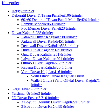
Kategoriler
Herşey
ürünler
Dekoratif Duvar & Tavan Panelleri
106 ürünler
60×60 Dekoratif Tavan Paneli Modelleri
24 ürünler
Lambiri Modelleri
59 ürünler
Pvc Mermer Duvar Paneli
23 ürünler
Duvar Kağıdı
3.288 ürünler
Adawall Duvar Kağıtları
738 ürünler
Ankawall Duvar Kağıdı
451 ürünler
Decowall Duvar Kağıtları
536 ürünler
Duka Duvar Kağıtları
149 ürünler
Gmz Duvar Kağıtları
251 ürünler
İtalyan Duvar Kağıtları
201 ürünler
Ottimo Duvar Kağıdı
226 ürünler
Ravena Duvar Kağıdı
320 ürünler
Vertu Duvar Kağıtları
416 ürünler
Vertu Olivia Duvar Kağıtları
1 ürün
Wallert Olivia (Vertu Olivia) Duvar Kağıdı
71
ürünler
Gergi Tavan
96 ürünler
Yardımcı Ürünler
3 ürünler
3D Duvar Posteri
3.310 ürünler
3 Boyutlu Derinlik Duvar Kağıdı
221 ürünler
3 Boyutlu Duvar Kağıdı
99 ürünler