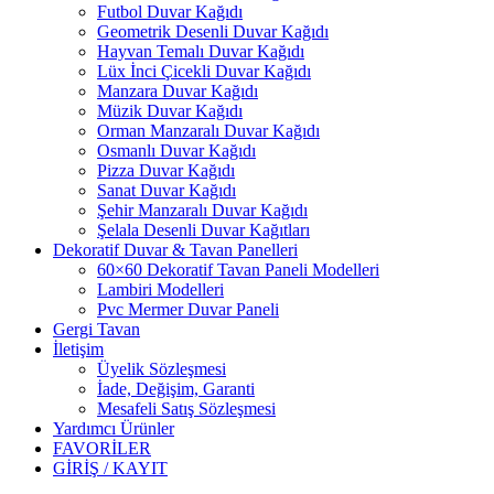
Futbol Duvar Kağıdı
Geometrik Desenli Duvar Kağıdı
Hayvan Temalı Duvar Kağıdı
Lüx İnci Çicekli Duvar Kağıdı
Manzara Duvar Kağıdı
Müzik Duvar Kağıdı
Orman Manzaralı Duvar Kağıdı
Osmanlı Duvar Kağıdı
Pizza Duvar Kağıdı
Sanat Duvar Kağıdı
Şehir Manzaralı Duvar Kağıdı
Şelala Desenli Duvar Kağıtları
Dekoratif Duvar & Tavan Panelleri
60×60 Dekoratif Tavan Paneli Modelleri
Lambiri Modelleri
Pvc Mermer Duvar Paneli
Gergi Tavan
İletişim
Üyelik Sözleşmesi
İade, Değişim, Garanti
Mesafeli Satış Sözleşmesi
Yardımcı Ürünler
FAVORİLER
GİRİŞ / KAYIT