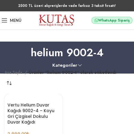
2500 TL üzeri alışverişlerde vade farksız 3 taksit fırsatı!
WhatsApp Sipariş
MENÜ
helium 9002-4
Kategoriler
Ana Sayfa
Ürünler “helium 9002-4” olarak etiketlendi
Vertu Helium Duvar
Kağıdı 9002-4 – Koyu
Gri Çizgisel Dokulu
Duvar Kağıdı
2.999,00
₺