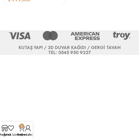
KUTAŞ YAPI / 3D DUVAR KAĞIDI / GERGİ TAVAN
TEL: 0545 950 9227
0
Mağaza
İstek Listesi
Sepet
Hesabım