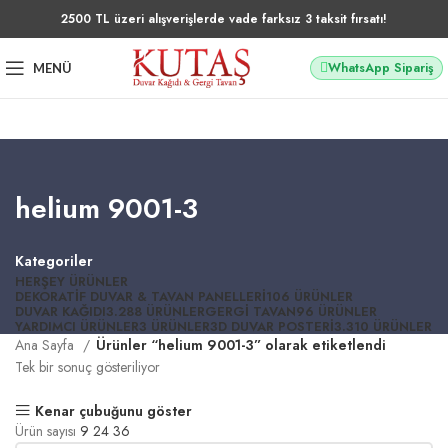
2500 TL üzeri alışverişlerde vade farksız 3 taksit fırsatı!
WhatsApp Sipariş
MENÜ
helium 9001-3
Kategoriler
HERŞEY
ÜRÜNLER
DEKORATIF DUVAR & TAVAN PANELLERI
106 ÜRÜNLER
DUVAR KAĞIDI
3.288 ÜRÜNLER
GERGI TAVAN
96 ÜRÜNLER
YARDIMCI ÜRÜNLER
3 ÜRÜNLER
3D DUVAR POSTERI
3.310 ÜRÜNLER
Ana Sayfa
Ürünler “helium 9001-3” olarak etiketlendi
Tek bir sonuç gösteriliyor
Kenar çubuğunu göster
Ürün sayısı
9
24
36