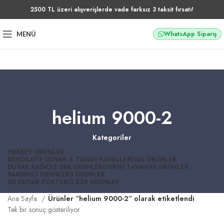
2500 TL üzeri alışverişlerde vade farksız 3 taksit fırsatı!
WhatsApp Sipariş
MENÜ
helium 9000-2
Kategoriler
HERŞEY
ÜRÜNLER
DEKORATIF DUVAR & TAVAN PANELLERI
106 ÜRÜNLER
DUVAR KAĞIDI
3.288 ÜRÜNLER
GERGI TAVAN
96 ÜRÜNLER
YARDIMCI ÜRÜNLER
3 ÜRÜNLER
3D DUVAR POSTERI
3.329 ÜRÜNLER
Ana Sayfa
Ürünler “helium 9000-2” olarak etiketlendi
Tek bir sonuç gösteriliyor