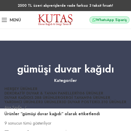
2500 TL üzeri alışverişlerde vade farksız 3 taksit fırsatı!
WhatsApp Sipariş
MENÜ
gümüşi duvar kağıdı
Kategoriler
HERŞEY
ÜRÜNLER
DEKORATIF DUVAR & TAVAN PANELLERI
106 ÜRÜNLER
DUVAR KAĞIDI
3.288 ÜRÜNLER
GERGI TAVAN
96 ÜRÜNLER
YARDIMCI ÜRÜNLER
3 ÜRÜNLER
3D DUVAR POSTERI
3.310 ÜRÜNLER
Ana Sayfa
Ürünler “gümüşi duvar kağıdı” olarak etiketlendi
9 sonucun tümü gösteriliyor