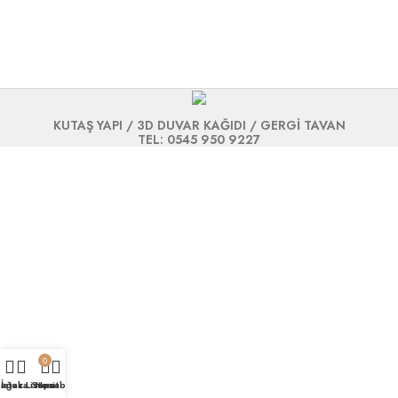
KUTAŞ YAPI / 3D DUVAR KAĞIDI / GERGİ TAVAN
TEL: 0545 950 9227
0
ağaza
İstek Listesi
Sepet
Hesabım