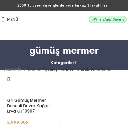
2500 TL üzeri alışverişlerde vade farksız 3 taksit fırsatı!
WhatsApp Sipariş
MENÜ
gümüş mermer
Kategoriler
Ana Sayfa
Ürünler “gümüş mermer” olarak etiketlendi
Gri Gümüş Mermer
Desenli Duvar Kağıdı
Erva GT10907
2.999,00
₺