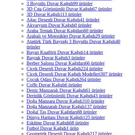
3 Boyutlu Duvar Kağıdı
99 ürünler
3D Çıta Görünümlü Duvar Kağıdı
67 ürünler
3D Duvar Kağıdı
113 ürünler
Ağaç Desenli Duvar Kağıdı
41 ürünler
Akvaryum Duvar Kağıdı
0 ürünler
Araba Temalı Duvar Kağıtları
60 ürünler
Arabalı ve Motosiklet Duvar Kağıdı
29 ürünler
Atatürk Türk Bayrağı 3 Boyutlu Duvar Kağıdı
40
ürünler
Bayan Kuaförü Duvar Kağıdı
14 ürünler
Bayrak Duvar Kağıdı
3 ürünler
Berber Salonu Duvar Kağıtları
66 ürünler
Çiçek Desenli Duvar Kağıdı
224 ürünler
Çiçek Desenli Duvar Kağıdı Modelleri
307 ürünler
Çocuk Odası Duvar Kağıdı
264 ürünler
Coffe Duvar Kağıdı
6 ürünler
Deniz Manzaralı Duvar Kağıdı
61 ürünler
Derinlik Görünümlü Duvar Kağıdı
43 ürünler
Doğa Manzara Duvar Kağıdı
310 ürünler
Doğa Manzaralı Duvar Kağıdı
137 ürünler
Doğal Taş Duvar Kağıtları
88 ürünler
Dünya Haritası Duvar Kağıdı
125 ürünler
Eskitme Duvar Kağıdı
68 ürünler
Futbol Duvar Kağıdı
1 ürün
Geometrik Desenli Duvar Kağıdı
217 ürünler