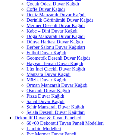
Çocuk Odası Duvar Kağıdı
Coffe Duvar Kağıdı
Deniz Manzaralı Duvar Kağıdı
Derinlik Görünümlü Duvar Kağıdı
Mermer Desenli Duvar Kağıdı
Kabe – Dini Duvar Kağıdı
Doğa Manzaralı Duvar Kağıdı
Dünya Haritası Duvar Kağıdı
Berber Salonu Duvar Kağıtları
Futbol Duvar Kağıdı
Geometrik Desenli Duvar Kağıdı
Hayvan Temalı Duvar Kağıdı
Lüx İnci Çicekli Duvar Kağıdı
Manzara Duvar Kağıdı
Müzik Duvar Kağıdı
Orman Manzaralı Duvar Kağıdı
Osmanlı Duvar Kağıdı
Pizza Duvar Kağıdı
Sanat Duvar Kağıdı
Şehir Manzaralı Duvar Kağıdı
Şelala Desenli Duvar Kağıtları
Dekoratif Duvar & Tavan Panelleri
60×60 Dekoratif Tavan Paneli Modelleri
Lambiri Modelleri
Pvc Mermer Duvar Paneli