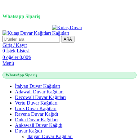
3D duvar kağıdı, Adawall, Decowall, Vertu, Gmz, Pvc mermer
panel, lambiri ve tavan çözümleri
Whatsapp Sipariş
2500 TL üzeri alışverişlerde vade farksız 3 taksit fırsatı!
ARA
Giriş / Kayıt
0
İstek Listesi
0
öğeler
0,00
₺
Menü
WhatsApp Sipariş
İtalyan Duvar Kağıtları
Adawall Duvar Kağıtları
Decowall Duvar Kağıtları
Vertu Duvar Kağıtları
Gmz Duvar Kağıtları
Ravena Duvar Kağıdı
Duka Duvar Kağıtları
Ankawall Duvar Kağıdı
Duvar Kağıdı
İtalyan Duvar Kağıtları