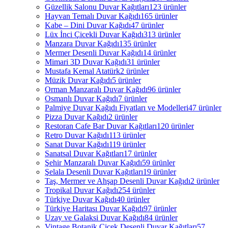
Güzellik Salonu Duvar Kağıtları
123 ürünler
Hayvan Temalı Duvar Kağıdı
165 ürünler
Kabe – Dini Duvar Kağıdı
47 ürünler
Lüx İnci Çicekli Duvar Kağıdı
313 ürünler
Manzara Duvar Kağıdı
135 ürünler
Mermer Desenli Duvar Kağıdı
14 ürünler
Mimari 3D Duvar Kağıdı
31 ürünler
Mustafa Kemal Atatürk
2 ürünler
Müzik Duvar Kağıdı
5 ürünler
Orman Manzaralı Duvar Kağıdı
96 ürünler
Osmanlı Duvar Kağıdı
7 ürünler
Palmiye Duvar Kağıdı Fiyatları ve Modelleri
47 ürünler
Pizza Duvar Kağıdı
2 ürünler
Restoran Cafe Bar Duvar Kağıtları
120 ürünler
Retro Duvar Kağıdı
113 ürünler
Sanat Duvar Kağıdı
119 ürünler
Sanatsal Duvar Kağıtları
17 ürünler
Şehir Manzaralı Duvar Kağıdı
59 ürünler
Şelala Desenli Duvar Kağıtları
19 ürünler
Taş, Mermer ve Ahşap Desenli Duvar Kağıdı
2 ürünler
Tropikal Duvar Kağıdı
254 ürünler
Türkiye Duvar Kağıdı
40 ürünler
Türkiye Haritası Duvar Kağıdı
97 ürünler
Uzay ve Galaksi Duvar Kağıdı
84 ürünler
Vintage Botanik Çiçek Desenli Duvar Kağıtları
57