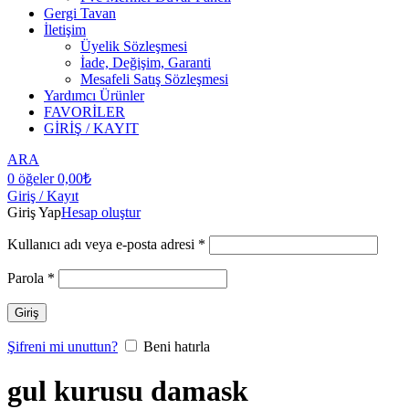
Gergi Tavan
İletişim
Üyelik Sözleşmesi
İade, Değişim, Garanti
Mesafeli Satış Sözleşmesi
Yardımcı Ürünler
FAVORİLER
GİRİŞ / KAYIT
ARA
0
öğeler
0,00
₺
Giriş / Kayıt
Giriş Yap
Hesap oluştur
Kullanıcı adı veya e-posta adresi
*
Parola
*
Giriş
Şifreni mi unuttun?
Beni hatırla
gul kurusu damask