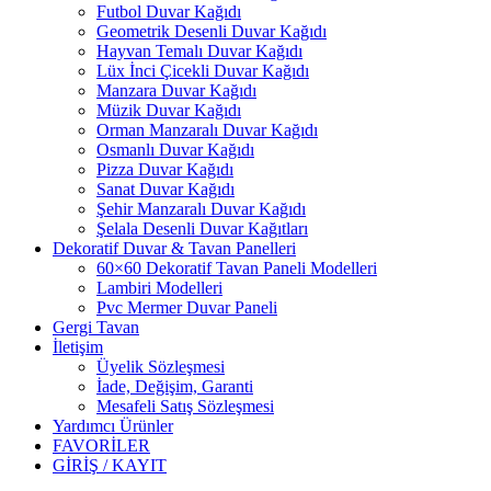
Futbol Duvar Kağıdı
Geometrik Desenli Duvar Kağıdı
Hayvan Temalı Duvar Kağıdı
Lüx İnci Çicekli Duvar Kağıdı
Manzara Duvar Kağıdı
Müzik Duvar Kağıdı
Orman Manzaralı Duvar Kağıdı
Osmanlı Duvar Kağıdı
Pizza Duvar Kağıdı
Sanat Duvar Kağıdı
Şehir Manzaralı Duvar Kağıdı
Şelala Desenli Duvar Kağıtları
Dekoratif Duvar & Tavan Panelleri
60×60 Dekoratif Tavan Paneli Modelleri
Lambiri Modelleri
Pvc Mermer Duvar Paneli
Gergi Tavan
İletişim
Üyelik Sözleşmesi
İade, Değişim, Garanti
Mesafeli Satış Sözleşmesi
Yardımcı Ürünler
FAVORİLER
GİRİŞ / KAYIT