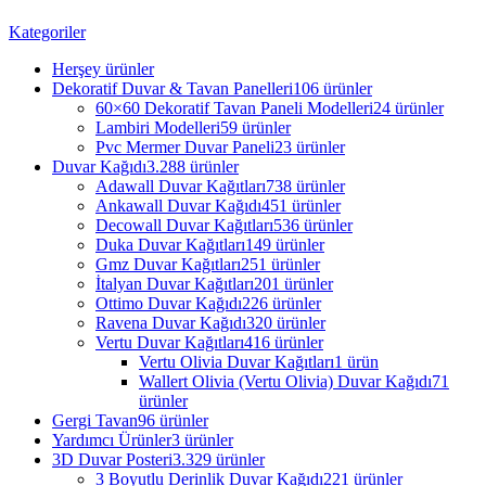
Kategoriler
Herşey
ürünler
Dekoratif Duvar & Tavan Panelleri
106 ürünler
60×60 Dekoratif Tavan Paneli Modelleri
24 ürünler
Lambiri Modelleri
59 ürünler
Pvc Mermer Duvar Paneli
23 ürünler
Duvar Kağıdı
3.288 ürünler
Adawall Duvar Kağıtları
738 ürünler
Ankawall Duvar Kağıdı
451 ürünler
Decowall Duvar Kağıtları
536 ürünler
Duka Duvar Kağıtları
149 ürünler
Gmz Duvar Kağıtları
251 ürünler
İtalyan Duvar Kağıtları
201 ürünler
Ottimo Duvar Kağıdı
226 ürünler
Ravena Duvar Kağıdı
320 ürünler
Vertu Duvar Kağıtları
416 ürünler
Vertu Olivia Duvar Kağıtları
1 ürün
Wallert Olivia (Vertu Olivia) Duvar Kağıdı
71
ürünler
Gergi Tavan
96 ürünler
Yardımcı Ürünler
3 ürünler
3D Duvar Posteri
3.329 ürünler
3 Boyutlu Derinlik Duvar Kağıdı
221 ürünler