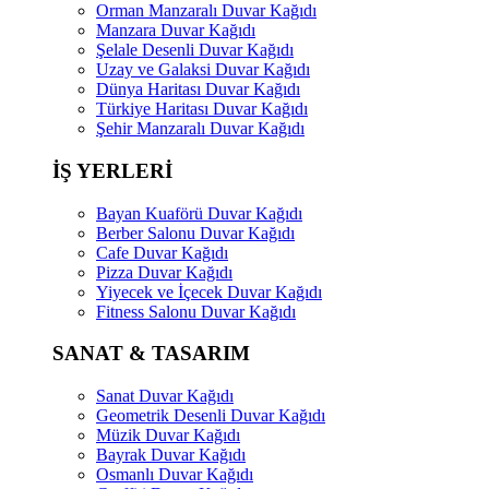
Orman Manzaralı Duvar Kağıdı
Manzara Duvar Kağıdı
Şelale Desenli Duvar Kağıdı
Uzay ve Galaksi Duvar Kağıdı
Dünya Haritası Duvar Kağıdı
Türkiye Haritası Duvar Kağıdı
Şehir Manzaralı Duvar Kağıdı
İŞ YERLERİ
Bayan Kuaförü Duvar Kağıdı
Berber Salonu Duvar Kağıdı
Cafe Duvar Kağıdı
Pizza Duvar Kağıdı
Yiyecek ve İçecek Duvar Kağıdı
Fitness Salonu Duvar Kağıdı
SANAT & TASARIM
Sanat Duvar Kağıdı
Geometrik Desenli Duvar Kağıdı
Müzik Duvar Kağıdı
Bayrak Duvar Kağıdı
Osmanlı Duvar Kağıdı