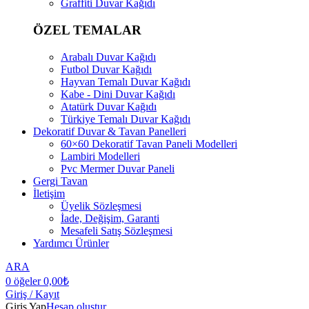
Graffiti Duvar Kağıdı
ÖZEL TEMALAR
Arabalı Duvar Kağıdı
Futbol Duvar Kağıdı
Hayvan Temalı Duvar Kağıdı
Kabe - Dini Duvar Kağıdı
Atatürk Duvar Kağıdı
Türkiye Temalı Duvar Kağıdı
Dekoratif Duvar & Tavan Panelleri
60×60 Dekoratif Tavan Paneli Modelleri
Lambiri Modelleri
Pvc Mermer Duvar Paneli
Gergi Tavan
İletişim
Üyelik Sözleşmesi
İade, Değişim, Garanti
Mesafeli Satış Sözleşmesi
Yardımcı Ürünler
ARA
0
öğeler
0,00
₺
Giriş / Kayıt
Giriş Yap
Hesap oluştur