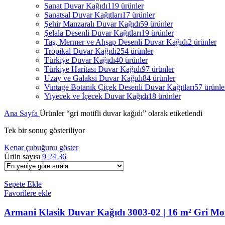
Sanat Duvar Kağıdı
119 ürünler
Sanatsal Duvar Kağıtları
17 ürünler
Şehir Manzaralı Duvar Kağıdı
59 ürünler
Şelala Desenli Duvar Kağıtları
19 ürünler
Taş, Mermer ve Ahşap Desenli Duvar Kağıdı
2 ürünler
Tropikal Duvar Kağıdı
254 ürünler
Türkiye Duvar Kağıdı
40 ürünler
Türkiye Haritası Duvar Kağıdı
97 ürünler
Uzay ve Galaksi Duvar Kağıdı
84 ürünler
Vintage Botanik Çiçek Desenli Duvar Kağıtları
57 ürünle
Yiyecek ve İçecek Duvar Kağıdı
18 ürünler
Ana Sayfa
Ürünler “gri motifli duvar kağıdı” olarak etiketlendi
Tek bir sonuç gösteriliyor
Kenar çubuğunu göster
Ürün sayısı
9
24
36
Sepete Ekle
Favorilere ekle
Armani Klasik Duvar Kağıdı 3003-02 | 16 m² Gri Mot