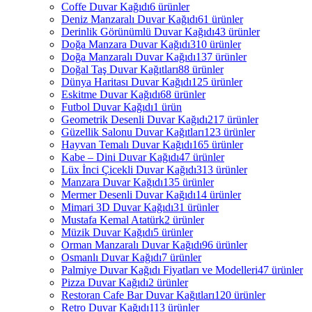
Coffe Duvar Kağıdı
6 ürünler
Deniz Manzaralı Duvar Kağıdı
61 ürünler
Derinlik Görünümlü Duvar Kağıdı
43 ürünler
Doğa Manzara Duvar Kağıdı
310 ürünler
Doğa Manzaralı Duvar Kağıdı
137 ürünler
Doğal Taş Duvar Kağıtları
88 ürünler
Dünya Haritası Duvar Kağıdı
125 ürünler
Eskitme Duvar Kağıdı
68 ürünler
Futbol Duvar Kağıdı
1 ürün
Geometrik Desenli Duvar Kağıdı
217 ürünler
Güzellik Salonu Duvar Kağıtları
123 ürünler
Hayvan Temalı Duvar Kağıdı
165 ürünler
Kabe – Dini Duvar Kağıdı
47 ürünler
Lüx İnci Çicekli Duvar Kağıdı
313 ürünler
Manzara Duvar Kağıdı
135 ürünler
Mermer Desenli Duvar Kağıdı
14 ürünler
Mimari 3D Duvar Kağıdı
31 ürünler
Mustafa Kemal Atatürk
2 ürünler
Müzik Duvar Kağıdı
5 ürünler
Orman Manzaralı Duvar Kağıdı
96 ürünler
Osmanlı Duvar Kağıdı
7 ürünler
Palmiye Duvar Kağıdı Fiyatları ve Modelleri
47 ürünler
Pizza Duvar Kağıdı
2 ürünler
Restoran Cafe Bar Duvar Kağıtları
120 ürünler
Retro Duvar Kağıdı
113 ürünler