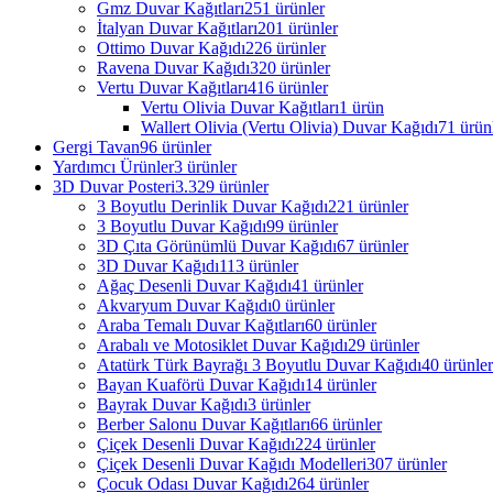
Gmz Duvar Kağıtları
251 ürünler
İtalyan Duvar Kağıtları
201 ürünler
Ottimo Duvar Kağıdı
226 ürünler
Ravena Duvar Kağıdı
320 ürünler
Vertu Duvar Kağıtları
416 ürünler
Vertu Olivia Duvar Kağıtları
1 ürün
Wallert Olivia (Vertu Olivia) Duvar Kağıdı
71 ürün
Gergi Tavan
96 ürünler
Yardımcı Ürünler
3 ürünler
3D Duvar Posteri
3.329 ürünler
3 Boyutlu Derinlik Duvar Kağıdı
221 ürünler
3 Boyutlu Duvar Kağıdı
99 ürünler
3D Çıta Görünümlü Duvar Kağıdı
67 ürünler
3D Duvar Kağıdı
113 ürünler
Ağaç Desenli Duvar Kağıdı
41 ürünler
Akvaryum Duvar Kağıdı
0 ürünler
Araba Temalı Duvar Kağıtları
60 ürünler
Arabalı ve Motosiklet Duvar Kağıdı
29 ürünler
Atatürk Türk Bayrağı 3 Boyutlu Duvar Kağıdı
40 ürünler
Bayan Kuaförü Duvar Kağıdı
14 ürünler
Bayrak Duvar Kağıdı
3 ürünler
Berber Salonu Duvar Kağıtları
66 ürünler
Çiçek Desenli Duvar Kağıdı
224 ürünler
Çiçek Desenli Duvar Kağıdı Modelleri
307 ürünler
Çocuk Odası Duvar Kağıdı
264 ürünler