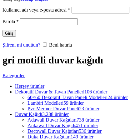
Kullanıcı adı veya e-posta adresi
*
Parola
*
Giriş
Şifreni mi unuttun?
Beni hatırla
gri motifli duvar kağıdı
Kategoriler
Herşey
ürünler
Dekoratif Duvar & Tavan Panelleri
106 ürünler
60×60 Dekoratif Tavan Paneli Modelleri
24 ürünler
Lambiri Modelleri
59 ürünler
Pvc Mermer Duvar Paneli
23 ürünler
Duvar Kağıdı
3.288 ürünler
Adawall Duvar Kağıtları
738 ürünler
Ankawall Duvar Kağıdı
451 ürünler
Decowall Duvar Kağıtları
536 ürünler
Duka Duvar Kağıtları
149 ürünler