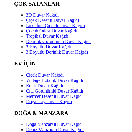
ÇOK SATANLAR
3D Duvar Kağıdı
Çiçek Desenli Duvar Kağıdı
Lüks İnci Çiçekli Duvar Kağıdı
Çocuk Odası Duvar Kağıdı
Tropikal Duvar Kağıdı
Derinlik Görünümlü Duvar Kağıdı
3 Boyutlu Duvar Kağıdı
3 Boyutlu Derinlik Duvar Kağıdı
EV İÇİN
Çiçek Duvar Kağıdı
Vintage Botanik Duvar Kağıdı
Retro Duvar Kağıdı
Çıta Görünümlü Duvar Kağıdı
Mermer Desenli Duvar Kağıdı
Doğal Taş Duvar Kağıdı
DOĞA & MANZARA
Doğa Manzaralı Duvar Kağıdı
Deniz Manzaralı Duvar Kağıdı