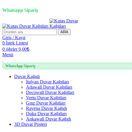
3D duvar kağıdı, Adawall, Decowall, Vertu, Gmz, Pvc mermer pan
Whatsapp Sipariş
ARA
Giriş / Kayıt
0
İstek Listesi
0
öğeler
0,00
₺
Menü
WhatsApp Sipariş
Duvar Kağıdı
İtalyan Duvar Kağıtları
Adawall Duvar Kağıtları
Decowall Duvar Kağıtları
Vertu Duvar Kağıtları
Gmz Duvar Kağıtları
Ravena Duvar Kağıdı
Duka Duvar Kağıtları
Ankawall Duvar Kağıdı
3D Duvar Posteri