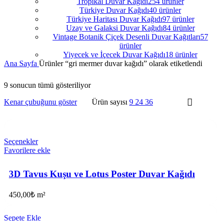
Tropikal Duvar Kağıdı
254 ürünler
Türkiye Duvar Kağıdı
40 ürünler
Türkiye Haritası Duvar Kağıdı
97 ürünler
Uzay ve Galaksi Duvar Kağıdı
84 ürünler
Vintage Botanik Çiçek Desenli Duvar Kağıtları
57
ürünler
Yiyecek ve İçecek Duvar Kağıdı
18 ürünler
Ana Sayfa
Ürünler “gri mermer duvar kağıdı” olarak etiketlendi
9 sonucun tümü gösteriliyor
Kenar çubuğunu göster
Ürün sayısı
9
24
36
Seçenekler
Favorilere ekle
3D Tavus Kuşu ve Lotus Poster Duvar Kağıdı
450,00
₺
m²
Sepete Ekle