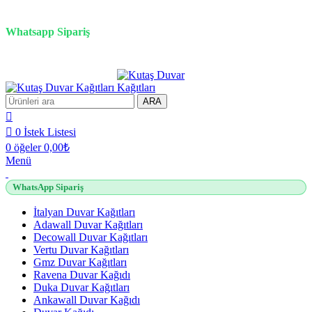
3D duvar kağıdı, Adawall, Decowall, Vertu, Gmz, Pvc mermer panel, lambiri ve
tavan çözümleri
Whatsapp Sipariş
2500 TL üzeri alışverişlerde vade farksız 3 taksit fırsatı!
ARA
0
İstek Listesi
0
öğeler
0,00
₺
Menü
WhatsApp Sipariş
İtalyan Duvar Kağıtları
Adawall Duvar Kağıtları
Decowall Duvar Kağıtları
Vertu Duvar Kağıtları
Gmz Duvar Kağıtları
Ravena Duvar Kağıdı
Duka Duvar Kağıtları
Ankawall Duvar Kağıdı