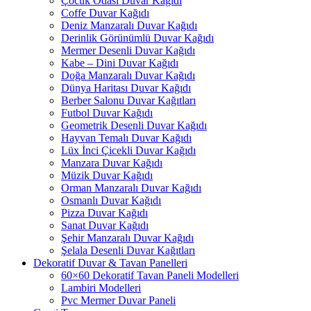
Çocuk Odası Duvar Kağıdı
Coffe Duvar Kağıdı
Deniz Manzaralı Duvar Kağıdı
Derinlik Görünümlü Duvar Kağıdı
Mermer Desenli Duvar Kağıdı
Kabe – Dini Duvar Kağıdı
Doğa Manzaralı Duvar Kağıdı
Dünya Haritası Duvar Kağıdı
Berber Salonu Duvar Kağıtları
Futbol Duvar Kağıdı
Geometrik Desenli Duvar Kağıdı
Hayvan Temalı Duvar Kağıdı
Lüx İnci Çicekli Duvar Kağıdı
Manzara Duvar Kağıdı
Müzik Duvar Kağıdı
Orman Manzaralı Duvar Kağıdı
Osmanlı Duvar Kağıdı
Pizza Duvar Kağıdı
Sanat Duvar Kağıdı
Şehir Manzaralı Duvar Kağıdı
Şelala Desenli Duvar Kağıtları
Dekoratif Duvar & Tavan Panelleri
60×60 Dekoratif Tavan Paneli Modelleri
Lambiri Modelleri
Pvc Mermer Duvar Paneli