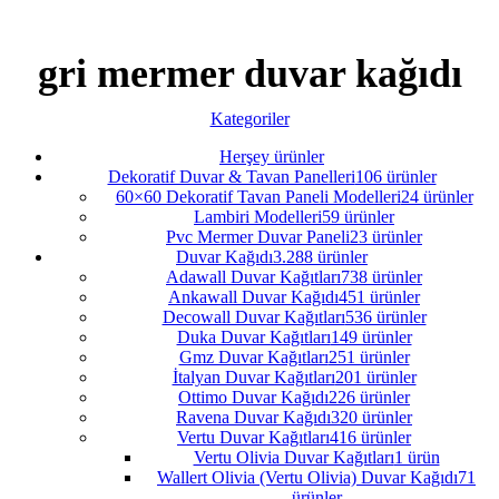
gri mermer duvar kağıdı
Kategoriler
Herşey
ürünler
Dekoratif Duvar & Tavan Panelleri
106 ürünler
60×60 Dekoratif Tavan Paneli Modelleri
24 ürünler
Lambiri Modelleri
59 ürünler
Pvc Mermer Duvar Paneli
23 ürünler
Duvar Kağıdı
3.288 ürünler
Adawall Duvar Kağıtları
738 ürünler
Ankawall Duvar Kağıdı
451 ürünler
Decowall Duvar Kağıtları
536 ürünler
Duka Duvar Kağıtları
149 ürünler
Gmz Duvar Kağıtları
251 ürünler
İtalyan Duvar Kağıtları
201 ürünler
Ottimo Duvar Kağıdı
226 ürünler
Ravena Duvar Kağıdı
320 ürünler
Vertu Duvar Kağıtları
416 ürünler
Vertu Olivia Duvar Kağıtları
1 ürün
Wallert Olivia (Vertu Olivia) Duvar Kağıdı
71
ürünler