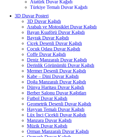
Atatürk Duvar Kağıdı
Türkiye Temalı Duvar Kağıdı
3D Duvar Posteri
3D Duvar Kağıdı
Arabalı ve Motosiklet Duvar Kağıdı
Bayan Kuaförü Duvar Kağıdı
Bayrak Duvar Kağıdı
Çiçek Desenli Duvar Kağıdı
Çocuk Odası Duvar Kağıdı
Coffe Duvar Kağıdı
Deniz Manzaralı Duvar Kağıdı
Derinlik Görünümlü Duvar Kağıdı
Mermer Desenli Duvar Kağıdı
Kabe – Dini Duvar Kağıdı
Doğa Manzaralı Duvar Kağıdı
Dünya Haritası Duvar Kağıdı
Berber Salonu Duvar Kağıtları
Futbol Duvar Kağıdı
Geometrik Desenli Duvar Kağıdı
Hayvan Temalı Duvar Kağıdı
Lüx İnci Çicekli Duvar Kağıdı
Manzara Duvar Kağıdı
Müzik Duvar Kağıdı
Orman Manzaralı Duvar Kağıdı
Osmanlı Duvar Kağıdı