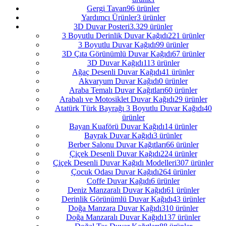
Gergi Tavan
96 ürünler
Yardımcı Ürünler
3 ürünler
3D Duvar Posteri
3.329 ürünler
3 Boyutlu Derinlik Duvar Kağıdı
221 ürünler
3 Boyutlu Duvar Kağıdı
99 ürünler
3D Çıta Görünümlü Duvar Kağıdı
67 ürünler
3D Duvar Kağıdı
113 ürünler
Ağaç Desenli Duvar Kağıdı
41 ürünler
Akvaryum Duvar Kağıdı
0 ürünler
Araba Temalı Duvar Kağıtları
60 ürünler
Arabalı ve Motosiklet Duvar Kağıdı
29 ürünler
Atatürk Türk Bayrağı 3 Boyutlu Duvar Kağıdı
40
ürünler
Bayan Kuaförü Duvar Kağıdı
14 ürünler
Bayrak Duvar Kağıdı
3 ürünler
Berber Salonu Duvar Kağıtları
66 ürünler
Çiçek Desenli Duvar Kağıdı
224 ürünler
Çiçek Desenli Duvar Kağıdı Modelleri
307 ürünler
Çocuk Odası Duvar Kağıdı
264 ürünler
Coffe Duvar Kağıdı
6 ürünler
Deniz Manzaralı Duvar Kağıdı
61 ürünler
Derinlik Görünümlü Duvar Kağıdı
43 ürünler
Doğa Manzara Duvar Kağıdı
310 ürünler
Doğa Manzaralı Duvar Kağıdı
137 ürünler