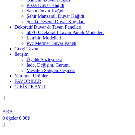
Pizza Duvar Kağıdı
Sanat Duvar Kağıdı
Şehir Manzaralı Duvar Kağıdı
Şelala Desenli Duvar Kağıtları
Dekoratif Duvar & Tavan Panelleri
60×60 Dekoratif Tavan Paneli Modelleri
Lambiri Modelleri
Pvc Mermer Duvar Paneli
Gergi Tavan
İletişim
Üyelik Sözleşmesi
İade, Değişim, Garanti
Mesafeli Satış Sözleşmesi
Yardımcı Ürünler
FAVORİLER
GİRİŞ / KAYIT
ARA
0
öğeler
0,00
₺