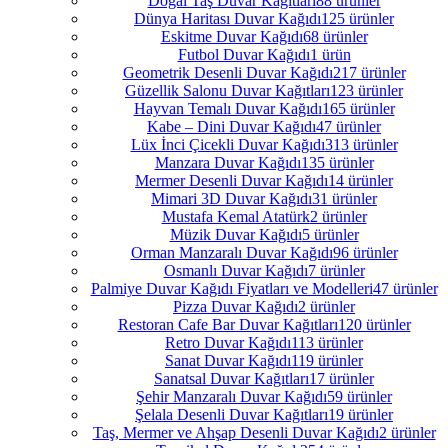
Doğal Taş Duvar Kağıtları
88 ürünler
Dünya Haritası Duvar Kağıdı
125 ürünler
Eskitme Duvar Kağıdı
68 ürünler
Futbol Duvar Kağıdı
1 ürün
Geometrik Desenli Duvar Kağıdı
217 ürünler
Güzellik Salonu Duvar Kağıtları
123 ürünler
Hayvan Temalı Duvar Kağıdı
165 ürünler
Kabe – Dini Duvar Kağıdı
47 ürünler
Lüx İnci Çicekli Duvar Kağıdı
313 ürünler
Manzara Duvar Kağıdı
135 ürünler
Mermer Desenli Duvar Kağıdı
14 ürünler
Mimari 3D Duvar Kağıdı
31 ürünler
Mustafa Kemal Atatürk
2 ürünler
Müzik Duvar Kağıdı
5 ürünler
Orman Manzaralı Duvar Kağıdı
96 ürünler
Osmanlı Duvar Kağıdı
7 ürünler
Palmiye Duvar Kağıdı Fiyatları ve Modelleri
47 ürünler
Pizza Duvar Kağıdı
2 ürünler
Restoran Cafe Bar Duvar Kağıtları
120 ürünler
Retro Duvar Kağıdı
113 ürünler
Sanat Duvar Kağıdı
119 ürünler
Sanatsal Duvar Kağıtları
17 ürünler
Şehir Manzaralı Duvar Kağıdı
59 ürünler
Şelala Desenli Duvar Kağıtları
19 ürünler
Taş, Mermer ve Ahşap Desenli Duvar Kağıdı
2 ürünler