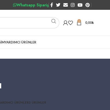
Whatsapp Sipariş
0
0,00
₺
ŞIM
YARDIMCI ÜRÜNLER
ı
YARDIMCI ÜRÜNLER
3 ÜRÜNLER