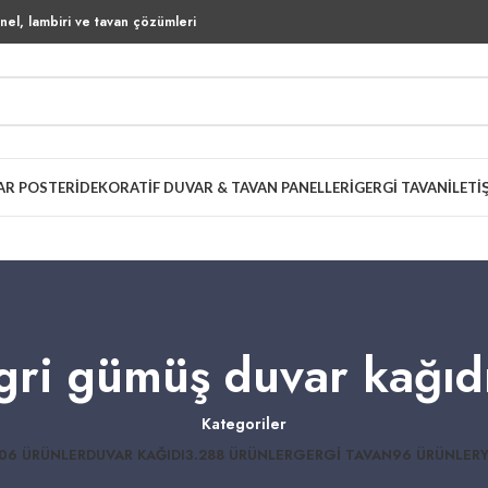
el, lambiri ve tavan çözümleri
AR POSTERI
DEKORATIF DUVAR & TAVAN PANELLERI
GERGI TAVAN
İLETI
gri gümüş duvar kağıd
Kategoriler
06 ÜRÜNLER
DUVAR KAĞIDI
3.288 ÜRÜNLER
GERGI TAVAN
96 ÜRÜNLER