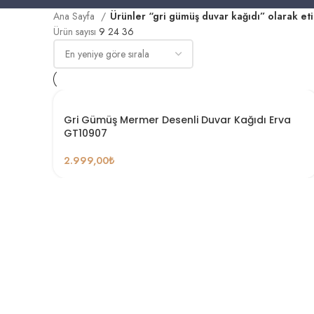
Ana Sayfa
Ürünler “gri gümüş duvar kağıdı” olarak et
Ürün sayısı
9
24
36
Gri Gümüş Mermer Desenli Duvar Kağıdı Erva
GT10907
2.999,00
₺