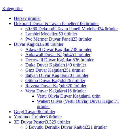
Kategoriler
Herşey
ürünler
Dekoratif Duvar & Tavan Panelleri
106 ürünler
60×60 Dekoratif Tavan Paneli Modelleri
24 ürünler
Lambiri Modelleri
59 ürünler
Pvc Mermer Duvar Paneli
23 ürünler
Duvar Kağıdı
3.288 ürünler
Adawall Duvar Kağıtları
738 ürünler
Ankawall Duvar Kağıdı
451 ürünler
Decowall Duvar Kağıtları
536 ürünler
Duka Duvar Kağıtları
149 ürünler
Gmz Duvar Kağıtları
251 ürünler
İtalyan Duvar Kağıtları
201 ürünler
Ottimo Duvar Kağıdı
226 ürünler
Ravena Duvar Kağıdı
320 ürünler
Vertu Duvar Kağıtları
416 ürünler
Vertu Olivia Duvar Kağıtları
1 ürün
Wallert Olivia (Vertu Olivia) Duvar Kağıdı
71
ürünler
Gergi Tavan
96 ürünler
Yardımcı Ürünler
3 ürünler
3D Duvar Posteri
3.329 ürünler
3 Boyutlu Derinlik Duvar Kağıdı
221 ürünler