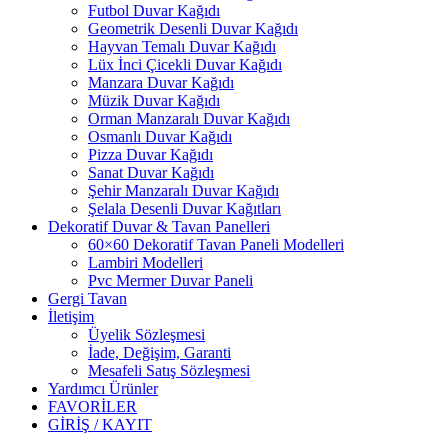
Futbol Duvar Kağıdı
Geometrik Desenli Duvar Kağıdı
Hayvan Temalı Duvar Kağıdı
Lüx İnci Çicekli Duvar Kağıdı
Manzara Duvar Kağıdı
Müzik Duvar Kağıdı
Orman Manzaralı Duvar Kağıdı
Osmanlı Duvar Kağıdı
Pizza Duvar Kağıdı
Sanat Duvar Kağıdı
Şehir Manzaralı Duvar Kağıdı
Şelala Desenli Duvar Kağıtları
Dekoratif Duvar & Tavan Panelleri
60×60 Dekoratif Tavan Paneli Modelleri
Lambiri Modelleri
Pvc Mermer Duvar Paneli
Gergi Tavan
İletişim
Üyelik Sözleşmesi
İade, Değişim, Garanti
Mesafeli Satış Sözleşmesi
Yardımcı Ürünler
FAVORİLER
GİRİŞ / KAYIT