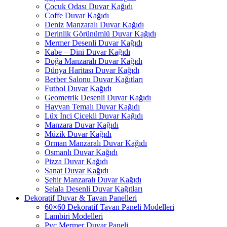
Çocuk Odası Duvar Kağıdı
Coffe Duvar Kağıdı
Deniz Manzaralı Duvar Kağıdı
Derinlik Görünümlü Duvar Kağıdı
Mermer Desenli Duvar Kağıdı
Kabe – Dini Duvar Kağıdı
Doğa Manzaralı Duvar Kağıdı
Dünya Haritası Duvar Kağıdı
Berber Salonu Duvar Kağıtları
Futbol Duvar Kağıdı
Geometrik Desenli Duvar Kağıdı
Hayvan Temalı Duvar Kağıdı
Lüx İnci Çicekli Duvar Kağıdı
Manzara Duvar Kağıdı
Müzik Duvar Kağıdı
Orman Manzaralı Duvar Kağıdı
Osmanlı Duvar Kağıdı
Pizza Duvar Kağıdı
Sanat Duvar Kağıdı
Şehir Manzaralı Duvar Kağıdı
Şelala Desenli Duvar Kağıtları
Dekoratif Duvar & Tavan Panelleri
60×60 Dekoratif Tavan Paneli Modelleri
Lambiri Modelleri
Pvc Mermer Duvar Paneli