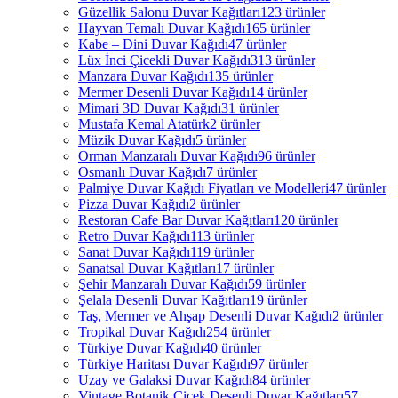
Güzellik Salonu Duvar Kağıtları
123 ürünler
Hayvan Temalı Duvar Kağıdı
165 ürünler
Kabe – Dini Duvar Kağıdı
47 ürünler
Lüx İnci Çicekli Duvar Kağıdı
313 ürünler
Manzara Duvar Kağıdı
135 ürünler
Mermer Desenli Duvar Kağıdı
14 ürünler
Mimari 3D Duvar Kağıdı
31 ürünler
Mustafa Kemal Atatürk
2 ürünler
Müzik Duvar Kağıdı
5 ürünler
Orman Manzaralı Duvar Kağıdı
96 ürünler
Osmanlı Duvar Kağıdı
7 ürünler
Palmiye Duvar Kağıdı Fiyatları ve Modelleri
47 ürünler
Pizza Duvar Kağıdı
2 ürünler
Restoran Cafe Bar Duvar Kağıtları
120 ürünler
Retro Duvar Kağıdı
113 ürünler
Sanat Duvar Kağıdı
119 ürünler
Sanatsal Duvar Kağıtları
17 ürünler
Şehir Manzaralı Duvar Kağıdı
59 ürünler
Şelala Desenli Duvar Kağıtları
19 ürünler
Taş, Mermer ve Ahşap Desenli Duvar Kağıdı
2 ürünler
Tropikal Duvar Kağıdı
254 ürünler
Türkiye Duvar Kağıdı
40 ürünler
Türkiye Haritası Duvar Kağıdı
97 ürünler
Uzay ve Galaksi Duvar Kağıdı
84 ürünler
Vintage Botanik Çiçek Desenli Duvar Kağıtları
57