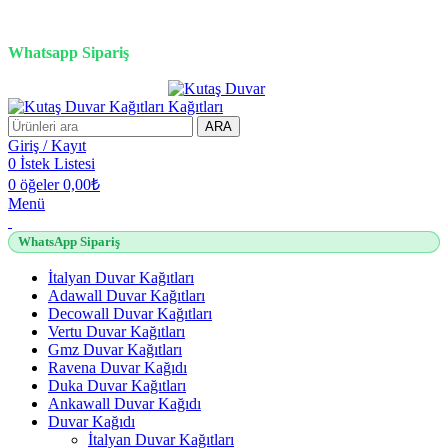
3D duvar kağıdı, Adawall, Decowall, Vertu, Gmz, Pvc mermer
panel, lambiri ve tavan çözümleri
Whatsapp Sipariş
2500 TL üzeri alışverişlerde vade farksız 3 taksit fırsatı!
ARA
Giriş / Kayıt
0
İstek Listesi
0
öğeler
0,00
₺
Menü
WhatsApp Sipariş
İtalyan Duvar Kağıtları
Adawall Duvar Kağıtları
Decowall Duvar Kağıtları
Vertu Duvar Kağıtları
Gmz Duvar Kağıtları
Ravena Duvar Kağıdı
Duka Duvar Kağıtları
Ankawall Duvar Kağıdı
Duvar Kağıdı
İtalyan Duvar Kağıtları