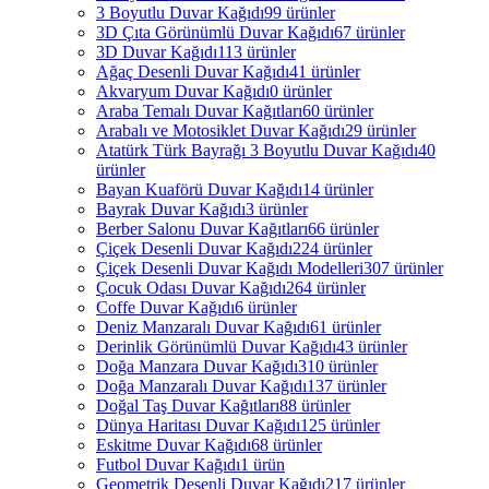
3 Boyutlu Duvar Kağıdı
99 ürünler
3D Çıta Görünümlü Duvar Kağıdı
67 ürünler
3D Duvar Kağıdı
113 ürünler
Ağaç Desenli Duvar Kağıdı
41 ürünler
Akvaryum Duvar Kağıdı
0 ürünler
Araba Temalı Duvar Kağıtları
60 ürünler
Arabalı ve Motosiklet Duvar Kağıdı
29 ürünler
Atatürk Türk Bayrağı 3 Boyutlu Duvar Kağıdı
40
ürünler
Bayan Kuaförü Duvar Kağıdı
14 ürünler
Bayrak Duvar Kağıdı
3 ürünler
Berber Salonu Duvar Kağıtları
66 ürünler
Çiçek Desenli Duvar Kağıdı
224 ürünler
Çiçek Desenli Duvar Kağıdı Modelleri
307 ürünler
Çocuk Odası Duvar Kağıdı
264 ürünler
Coffe Duvar Kağıdı
6 ürünler
Deniz Manzaralı Duvar Kağıdı
61 ürünler
Derinlik Görünümlü Duvar Kağıdı
43 ürünler
Doğa Manzara Duvar Kağıdı
310 ürünler
Doğa Manzaralı Duvar Kağıdı
137 ürünler
Doğal Taş Duvar Kağıtları
88 ürünler
Dünya Haritası Duvar Kağıdı
125 ürünler
Eskitme Duvar Kağıdı
68 ürünler
Futbol Duvar Kağıdı
1 ürün
Geometrik Desenli Duvar Kağıdı
217 ürünler