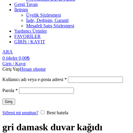
Gergi Tavan
İletişim
Üyelik Sözleşmesi
İade, Değişim, Garanti
Mesafeli Satış Sözleşmesi
Yardımcı Ürünler
FAVORİLER
GİRİŞ / KAYIT
ARA
0
öğeler
0,00
₺
Giriş / Kayıt
Giriş Yap
Hesap oluştur
Kullanıcı adı veya e-posta adresi
*
Parola
*
Giriş
Şifreni mi unuttun?
Beni hatırla
gri damask duvar kağıdı