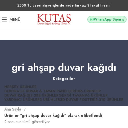
2500 TL üzeri alışverişlerde vade farksız 3 taksit fırsatı!
WhatsApp Sipariş
MENÜ
gri ahşap duvar kağıdı
Kategoriler
HERŞEY
ÜRÜNLER
DEKORATIF DUVAR & TAVAN PANELLERI
106 ÜRÜNLER
DUVAR KAĞIDI
3.288 ÜRÜNLER
GERGI TAVAN
96 ÜRÜNLER
YARDIMCI ÜRÜNLER
3 ÜRÜNLER
3D DUVAR POSTERI
3.310 ÜRÜNLER
Ana Sayfa
Ürünler “gri ahşap duvar kağıdı” olarak etiketlendi
2 sonucun tümü gösteriliyor