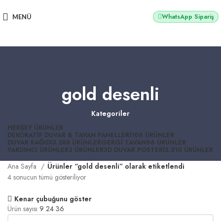
2500 TL üzeri alışverişlerde vade farksız 3 taksit fırsatı!
WhatsApp Sipariş
MENÜ
gold desenli
Kategoriler
HERŞEY
ÜRÜNLER
DEKORATIF DUVAR & TAVAN PANELLERI
106 ÜRÜNLER
DUVAR KAĞIDI
3.288 ÜRÜNLER
GERGI TAVAN
96 ÜRÜNLER
YARDIMCI ÜRÜNLER
3 ÜRÜNLER
3D DUVAR POSTERI
3.310 ÜRÜNLER
Ana Sayfa
Ürünler “gold desenli” olarak etiketlendi
4 sonucun tümü gösteriliyor
Kenar çubuğunu göster
Ürün sayısı
9
24
36