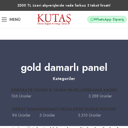
2500 TL üzeri alışverişlerde vade farksız 3 taksit fırsatı!
WhatsApp Sipariş
MENÜ
gold damarlı panel
Kategoriler
DEKORATIF DUVAR & TAVAN PANELLERI
DUVAR KAĞIDI
106 Ürünler
3.288 Ürünler
GERGI TAVAN
YARDIMCI ÜRÜNLER
3D DUVAR POSTERI
96 Ürünler
3 Ürünler
3.310 Ürünler