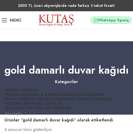
2500 TL üzeri alışverişlerde vade farksız 3 taksit fırsatı!
WhatsApp Sipariş
MENÜ
gold damarlı duvar kağıdı
Kategoriler
HERŞEY
ÜRÜNLER
DEKORATIF DUVAR & TAVAN PANELLERI
106 ÜRÜNLER
DUVAR KAĞIDI
3.288 ÜRÜNLER
GERGI TAVAN
96 ÜRÜNLER
YARDIMCI ÜRÜNLER
3 ÜRÜNLER
3D DUVAR POSTERI
3.329 ÜRÜNLER
Ana Sayfa
Ürünler “gold damarlı duvar kağıdı” olarak etiketlendi
4 sonucun tümü gösteriliyor