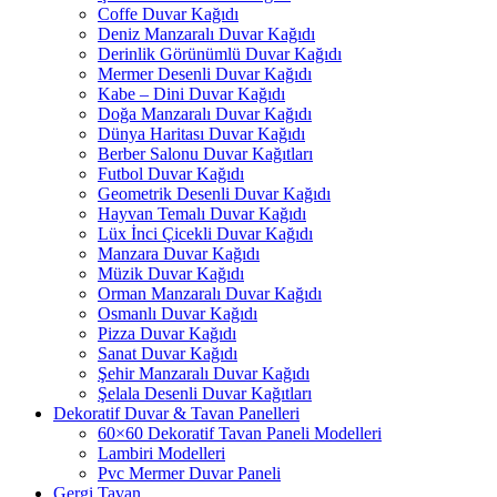
Coffe Duvar Kağıdı
Deniz Manzaralı Duvar Kağıdı
Derinlik Görünümlü Duvar Kağıdı
Mermer Desenli Duvar Kağıdı
Kabe – Dini Duvar Kağıdı
Doğa Manzaralı Duvar Kağıdı
Dünya Haritası Duvar Kağıdı
Berber Salonu Duvar Kağıtları
Futbol Duvar Kağıdı
Geometrik Desenli Duvar Kağıdı
Hayvan Temalı Duvar Kağıdı
Lüx İnci Çicekli Duvar Kağıdı
Manzara Duvar Kağıdı
Müzik Duvar Kağıdı
Orman Manzaralı Duvar Kağıdı
Osmanlı Duvar Kağıdı
Pizza Duvar Kağıdı
Sanat Duvar Kağıdı
Şehir Manzaralı Duvar Kağıdı
Şelala Desenli Duvar Kağıtları
Dekoratif Duvar & Tavan Panelleri
60×60 Dekoratif Tavan Paneli Modelleri
Lambiri Modelleri
Pvc Mermer Duvar Paneli
Gergi Tavan