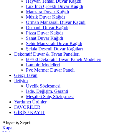
Hayvan Temalı Duvar Kağıdı
Lüx İnci Çicekli Duvar Kağıdı
Manzara Duvar Kağıdı
Müzik Duvar Kağıdı
Orman Manzaralı Duvar Kağıdı
Osmanlı Duvar Kağıdı
Pizza Duvar Kağıdı
Sanat Duvar Kağıdı
Şehir Manzaralı Duvar Kağıdı
Şelala Desenli Duvar Kağıtları
Dekoratif Duvar & Tavan Panelleri
60×60 Dekoratif Tavan Paneli Modelleri
Lambiri Modelleri
Pvc Mermer Duvar Paneli
Gergi Tavan
İletişim
Üyelik Sözleşmesi
İade, Değişim, Garanti
Mesafeli Satış Sözleşmesi
Yardımcı Ürünler
FAVORİLER
GİRİŞ / KAYIT
Alışveriş Sepeti
Kapat