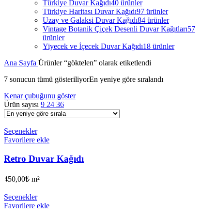
Türkiye Duvar Kağıdı
40 ürünler
Türkiye Haritası Duvar Kağıdı
97 ürünler
Uzay ve Galaksi Duvar Kağıdı
84 ürünler
Vintage Botanik Çiçek Desenli Duvar Kağıtları
57
ürünler
Yiyecek ve İçecek Duvar Kağıdı
18 ürünler
Ana Sayfa
Ürünler “göktelen” olarak etiketlendi
7 sonucun tümü gösteriliyor
En yeniye göre sıralandı
Kenar çubuğunu göster
Ürün sayısı
9
24
36
Seçenekler
Favorilere ekle
Retro Duvar Kağıdı
450,00
₺
m²
Seçenekler
Favorilere ekle