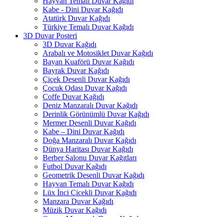
Hayvan Temalı Duvar Kağıdı
Kabe - Dini Duvar Kağıdı
Atatürk Duvar Kağıdı
Türkiye Temalı Duvar Kağıdı
3D Duvar Posteri
3D Duvar Kağıdı
Arabalı ve Motosiklet Duvar Kağıdı
Bayan Kuaförü Duvar Kağıdı
Bayrak Duvar Kağıdı
Çiçek Desenli Duvar Kağıdı
Çocuk Odası Duvar Kağıdı
Coffe Duvar Kağıdı
Deniz Manzaralı Duvar Kağıdı
Derinlik Görünümlü Duvar Kağıdı
Mermer Desenli Duvar Kağıdı
Kabe – Dini Duvar Kağıdı
Doğa Manzaralı Duvar Kağıdı
Dünya Haritası Duvar Kağıdı
Berber Salonu Duvar Kağıtları
Futbol Duvar Kağıdı
Geometrik Desenli Duvar Kağıdı
Hayvan Temalı Duvar Kağıdı
Lüx İnci Çicekli Duvar Kağıdı
Manzara Duvar Kağıdı
Müzik Duvar Kağıdı