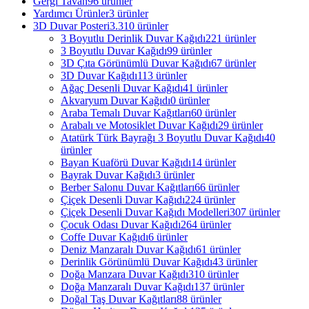
Gergi Tavan
96 ürünler
Yardımcı Ürünler
3 ürünler
3D Duvar Posteri
3.310 ürünler
3 Boyutlu Derinlik Duvar Kağıdı
221 ürünler
3 Boyutlu Duvar Kağıdı
99 ürünler
3D Çıta Görünümlü Duvar Kağıdı
67 ürünler
3D Duvar Kağıdı
113 ürünler
Ağaç Desenli Duvar Kağıdı
41 ürünler
Akvaryum Duvar Kağıdı
0 ürünler
Araba Temalı Duvar Kağıtları
60 ürünler
Arabalı ve Motosiklet Duvar Kağıdı
29 ürünler
Atatürk Türk Bayrağı 3 Boyutlu Duvar Kağıdı
40
ürünler
Bayan Kuaförü Duvar Kağıdı
14 ürünler
Bayrak Duvar Kağıdı
3 ürünler
Berber Salonu Duvar Kağıtları
66 ürünler
Çiçek Desenli Duvar Kağıdı
224 ürünler
Çiçek Desenli Duvar Kağıdı Modelleri
307 ürünler
Çocuk Odası Duvar Kağıdı
264 ürünler
Coffe Duvar Kağıdı
6 ürünler
Deniz Manzaralı Duvar Kağıdı
61 ürünler
Derinlik Görünümlü Duvar Kağıdı
43 ürünler
Doğa Manzara Duvar Kağıdı
310 ürünler
Doğa Manzaralı Duvar Kağıdı
137 ürünler
Doğal Taş Duvar Kağıtları
88 ürünler