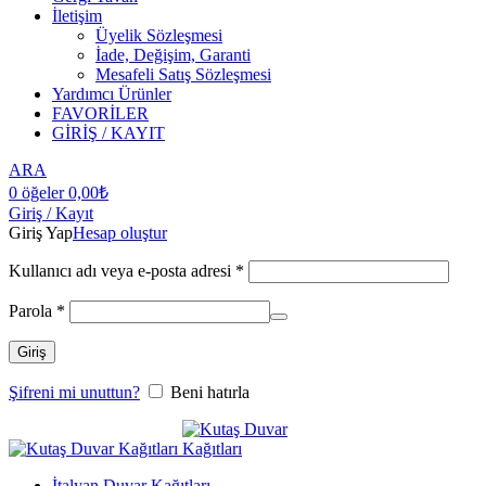
İletişim
Üyelik Sözleşmesi
İade, Değişim, Garanti
Mesafeli Satış Sözleşmesi
Yardımcı Ürünler
FAVORİLER
GİRİŞ / KAYIT
ARA
0
öğeler
0,00
₺
Giriş / Kayıt
Giriş Yap
Hesap oluştur
Kullanıcı adı veya e-posta adresi
*
Parola
*
Giriş
Şifreni mi unuttun?
Beni hatırla
İtalyan Duvar Kağıtları