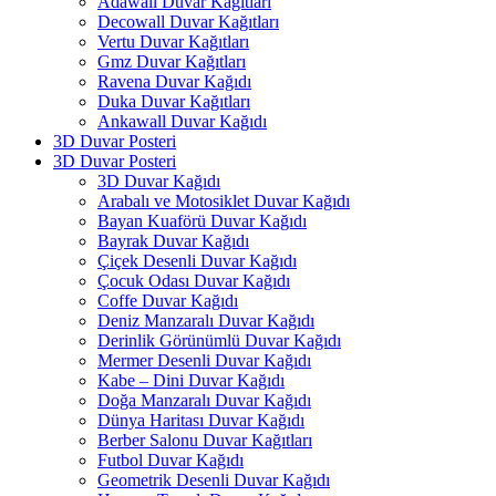
Adawall Duvar Kağıtları
Decowall Duvar Kağıtları
Vertu Duvar Kağıtları
Gmz Duvar Kağıtları
Ravena Duvar Kağıdı
Duka Duvar Kağıtları
Ankawall Duvar Kağıdı
3D Duvar Posteri
3D Duvar Posteri
3D Duvar Kağıdı
Arabalı ve Motosiklet Duvar Kağıdı
Bayan Kuaförü Duvar Kağıdı
Bayrak Duvar Kağıdı
Çiçek Desenli Duvar Kağıdı
Çocuk Odası Duvar Kağıdı
Coffe Duvar Kağıdı
Deniz Manzaralı Duvar Kağıdı
Derinlik Görünümlü Duvar Kağıdı
Mermer Desenli Duvar Kağıdı
Kabe – Dini Duvar Kağıdı
Doğa Manzaralı Duvar Kağıdı
Dünya Haritası Duvar Kağıdı
Berber Salonu Duvar Kağıtları
Futbol Duvar Kağıdı
Geometrik Desenli Duvar Kağıdı