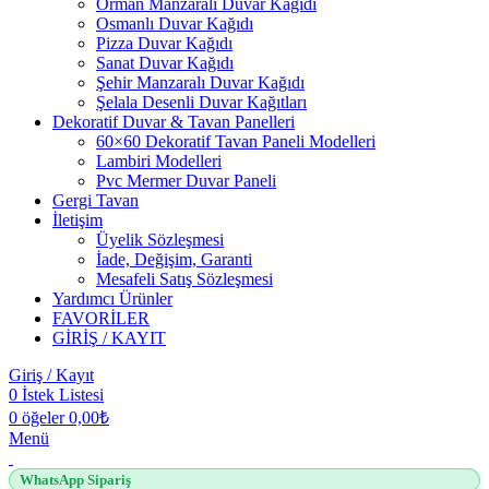
Orman Manzaralı Duvar Kağıdı
Osmanlı Duvar Kağıdı
Pizza Duvar Kağıdı
Sanat Duvar Kağıdı
Şehir Manzaralı Duvar Kağıdı
Şelala Desenli Duvar Kağıtları
Dekoratif Duvar & Tavan Panelleri
60×60 Dekoratif Tavan Paneli Modelleri
Lambiri Modelleri
Pvc Mermer Duvar Paneli
Gergi Tavan
İletişim
Üyelik Sözleşmesi
İade, Değişim, Garanti
Mesafeli Satış Sözleşmesi
Yardımcı Ürünler
FAVORİLER
GİRİŞ / KAYIT
Giriş / Kayıt
0
İstek Listesi
0
öğeler
0,00
₺
Menü
WhatsApp Sipariş