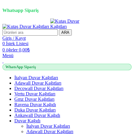
2500 TL üzeri alışverişlerde vade farksız 3 taksit fırsatı!
Whatsapp Sipariş
2500 TL üzeri alışverişlerde vade farksız 3 taksit fırsatı!
ARA
Giriş / Kayıt
0
İstek Listesi
0
öğeler
0,00
₺
Menü
WhatsApp Sipariş
İtalyan Duvar Kağıtları
Adawall Duvar Kağıtları
Decowall Duvar Kağıtları
Vertu Duvar Kağıtları
Gmz Duvar Kağıtları
Ravena Duvar Kağıdı
Duka Duvar Kağıtları
Ankawall Duvar Kağıdı
Duvar Kağıdı
İtalyan Duvar Kağıtları
Adawall Duvar Kağıtları