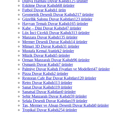
Dünya Haritası Duvar Kağıdı
125 ürünler
Eskitme Duvar Kağıdı
68 ürünler
Futbol Duvar Kağıdı
1 ürün
Geometrik Desenli Duvar Kağıdı
217 ürünler
Güzellik Salonu Duvar Kağıtları
123 ürünler
Hayvan Temalı Duvar Kağıdı
165 ürünler
Kabe – Dini Duvar Kağıdı
47 ürünler
Lüx İnci Çicekli Duvar Kağıdı
313 ürünler
Manzara Duvar Kağıdı
135 ürünler
Mermer Desenli Duvar Kağıdı
14 ürünler
Mimari 3D Duvar Kağıdı
31 ürünler
Mustafa Kemal Atatürk
2 ürünler
Müzik Duvar Kağıdı
5 ürünler
Orman Manzaralı Duvar Kağıdı
96 ürünler
Osmanlı Duvar Kağıdı
7 ürünler
Palmiye Duvar Kağıdı Fiyatları ve Modelleri
47 ürünler
Pizza Duvar Kağıdı
2 ürünler
Restoran Cafe Bar Duvar Kağıtları
120 ürünler
Retro Duvar Kağıdı
113 ürünler
Sanat Duvar Kağıdı
119 ürünler
Sanatsal Duvar Kağıtları
0 ürünler
Şehir Manzaralı Duvar Kağıdı
59 ürünler
Şelala Desenli Duvar Kağıtları
19 ürünler
Taş, Mermer ve Ahşap Desenli Duvar Kağıdı
0 ürünler
Tropikal Duvar Kağıdı
254 ürünler