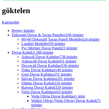
göktelen
Kategoriler
Herşey
ürünler
Dekoratif Duvar & Tavan Panelleri
106 ürünler
60×60 Dekoratif Tavan Paneli Modelleri
24 ürünler
Lambiri Modelleri
59 ürünler
Pvc Mermer Duvar Paneli
23 ürünler
Duvar Kağıdı
3.288 ürünler
Adawall Duvar Kağıtları
738 ürünler
Ankawall Duvar Kağıdı
451 ürünler
Decowall Duvar Kağıtları
536 ürünler
Duka Duvar Kağıtları
149 ürünler
Gmz Duvar Kağıtları
251 ürünler
İtalyan Duvar Kağıtları
201 ürünler
Ottimo Duvar Kağıdı
226 ürünler
Ravena Duvar Kağıdı
320 ürünler
Vertu Duvar Kağıtları
416 ürünler
Vertu Olivia Duvar Kağıtları
1 ürün
Wallert Olivia (Vertu Olivia) Duvar Kağıdı
71
ürünler