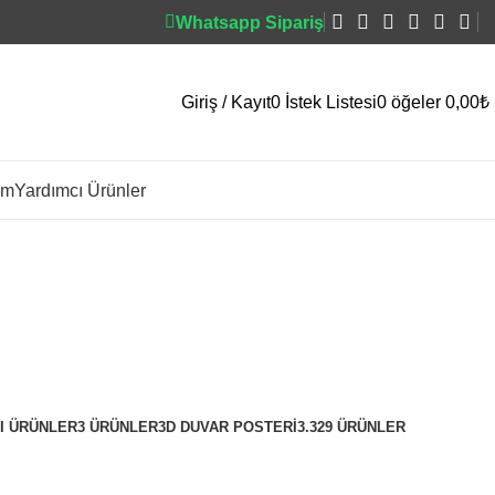
Whatsapp Sipariş
Giriş / Kayıt
0
İstek Listesi
0
öğeler
0,00
₺
im
Yardımcı Ürünler
I ÜRÜNLER
3 ÜRÜNLER
3D DUVAR POSTERI
3.329 ÜRÜNLER