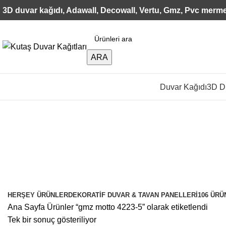
3D duvar kağıdı, Adawall, Decowall, Vertu, Gmz, Pvc merme
ARA
Duvar Kağıdı
3D Du
gmz motto 4223-5
Kategoriler
HERŞEY
ÜRÜNLER
DEKORATIF DUVAR & TAVAN PANELLERI
106 ÜRÜ
Ana Sayfa
Ürünler “gmz motto 4223-5” olarak etiketlendi
Tek bir sonuç gösteriliyor