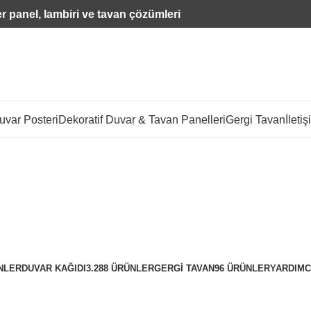
r panel, lambiri ve tavan çözümleri
var Posteri
Dekoratif Duvar & Tavan Panelleri
Gergi Tavan
İletiş
NLER
DUVAR KAĞIDI
3.288 ÜRÜNLER
GERGI TAVAN
96 ÜRÜNLER
YARDIMC