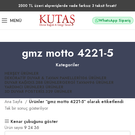
2500 TL üzeri alışverişlerde vade farksız 3 taksit fırsatı!
WhatsApp Sipariş
MENÜ
gmz motto 4221-5
Kategoriler
HERŞEY
ÜRÜNLER
DEKORATIF DUVAR & TAVAN PANELLERI
106 ÜRÜNLER
DUVAR KAĞIDI
3.288 ÜRÜNLER
GERGI TAVAN
96 ÜRÜNLER
YARDIMCI ÜRÜNLER
3 ÜRÜNLER
3D DUVAR POSTERI
3.329 ÜRÜNLER
Ana Sayfa
Ürünler “gmz motto 4221-5” olarak etiketlendi
Tek bir sonuç gösteriliyor
Kenar çubuğunu göster
Ürün sayısı
9
24
36