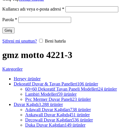
Kullanıcı adı veya e-posta adresi
*
Parola
*
Giriş
Şifreni mi unuttun?
Beni hatırla
gmz motto 4221-3
Kategoriler
Herşey
ürünler
Dekoratif Duvar & Tavan Panelleri
106 ürünler
60×60 Dekoratif Tavan Paneli Modelleri
24 ürünler
Lambiri Modelleri
59 ürünler
Pvc Mermer Duvar Paneli
23 ürünler
Duvar Kağıdı
3.288 ürünler
Adawall Duvar Kağıtları
738 ürünler
Ankawall Duvar Kağıdı
451 ürünler
Decowall Duvar Kağıtları
536 ürünler
Duka Duvar Kağıtları
149 ürünler