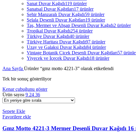
Sanat Duvar Kağıdı
119 ürünler
Sanatsal Duvar Kağıtları
17 ürünler
Şehir Manzaralı Duvar Kağıdı
59 ürünler
Şelala Desenli Duvar Kağıtları
19 ürünler
Taş, Mermer ve Ahşap Desenli Duvar Kağıdı
2 ürünler
Tropikal Duvar Kağıdı
254 ürünler
Türkiye Duvar Kağıdı
40 ürünler
Türkiye Haritası Duvar Kağıdı
97 ürünler
Uzay ve Galaksi Duvar Kağıdı
84 ürünler
Vintage Botanik Çiçek Desenli Duvar Kağıtları
57 ürünle
Yiyecek ve İçecek Duvar Kağıdı
18 ürünler
Ana Sayfa
Ürünler “gmz motto 4221-3” olarak etiketlendi
Tek bir sonuç gösteriliyor
Kenar çubuğunu göster
Ürün sayısı
9
24
36
Sepete Ekle
Favorilere ekle
Gmz Motto 4221-3 Mermer Desenli Duvar Kağıdı 16