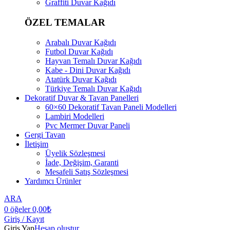
Graffiti Duvar Kağıdı
ÖZEL TEMALAR
Arabalı Duvar Kağıdı
Futbol Duvar Kağıdı
Hayvan Temalı Duvar Kağıdı
Kabe - Dini Duvar Kağıdı
Atatürk Duvar Kağıdı
Türkiye Temalı Duvar Kağıdı
Dekoratif Duvar & Tavan Panelleri
60×60 Dekoratif Tavan Paneli Modelleri
Lambiri Modelleri
Pvc Mermer Duvar Paneli
Gergi Tavan
İletişim
Üyelik Sözleşmesi
İade, Değişim, Garanti
Mesafeli Satış Sözleşmesi
Yardımcı Ürünler
ARA
0
öğeler
0,00
₺
Giriş / Kayıt
Giriş Yap
Hesap oluştur