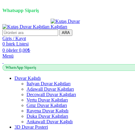
3D duvar kağıdı, Adawall, Decowall, Vertu, Gmz, Pvc mermer pan
Whatsapp Sipariş
ARA
Giriş / Kayıt
0
İstek Listesi
0
öğeler
0,00
₺
Menü
WhatsApp Sipariş
Duvar Kağıdı
İtalyan Duvar Kağıtları
Adawall Duvar Kağıtları
Decowall Duvar Kağıtları
Vertu Duvar Kağıtları
Gmz Duvar Kağıtları
Ravena Duvar Kağıdı
Duka Duvar Kağıtları
Ankawall Duvar Kağıdı
3D Duvar Posteri