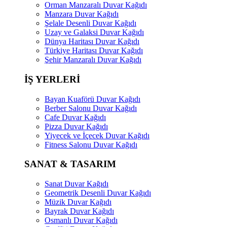
Orman Manzaralı Duvar Kağıdı
Manzara Duvar Kağıdı
Şelale Desenli Duvar Kağıdı
Uzay ve Galaksi Duvar Kağıdı
Dünya Haritası Duvar Kağıdı
Türkiye Haritası Duvar Kağıdı
Şehir Manzaralı Duvar Kağıdı
İŞ YERLERİ
Bayan Kuaförü Duvar Kağıdı
Berber Salonu Duvar Kağıdı
Cafe Duvar Kağıdı
Pizza Duvar Kağıdı
Yiyecek ve İçecek Duvar Kağıdı
Fitness Salonu Duvar Kağıdı
SANAT & TASARIM
Sanat Duvar Kağıdı
Geometrik Desenli Duvar Kağıdı
Müzik Duvar Kağıdı
Bayrak Duvar Kağıdı
Osmanlı Duvar Kağıdı