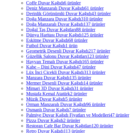
Coffe Duvar Kağıdı
6 ürünler
Deniz Manzaralı Duvar Kağıdı
61 ürünler
Derinlik Görünümlü Duvar Kağıdı
43 ürünler
Doğa Manzara Duvar Kağıdı
310 ürünler
Doğa Manzaralı Duvar Kağıdı
137 ürünler
Doğal Taş Duvar Kağıtları
88 ürünler
Dünya Haritası Duvar Kağıdı
125 ürünler
Eskitme Duvar Kağıdı
68 ürünler
Futbol Duvar Kağıdı
1 ürün
Geometrik Desenli Duvar Kağıdı
217 ürünler
Güzellik Salonu Duvar Kağıtları
123 ürünler
Hayvan Temalı Duvar Kağıdı
165 ürünler
Kabe – Dini Duvar Kağıdı
47 ürünler
Lüx İnci Çicekli Duvar Kağıdı
313 ürünler
Manzara Duvar Kağıdı
135 ürünler
Mermer Desenli Duvar Kağıdı
14 ürünler
Mimari 3D Duvar Kağıdı
31 ürünler
Mustafa Kemal Atatürk
2 ürünler
Müzik Duvar Kağıdı
5 ürünler
Orman Manzaralı Duvar Kağıdı
96 ürünler
Osmanlı Duvar Kağıdı
7 ürünler
Palmiye Duvar Kağıdı Fiyatları ve Modelleri
47 ürünler
Pizza Duvar Kağıdı
2 ürünler
Restoran Cafe Bar Duvar Kağıtları
120 ürünler
Retro Duvar Kağıdı
113 ürünler