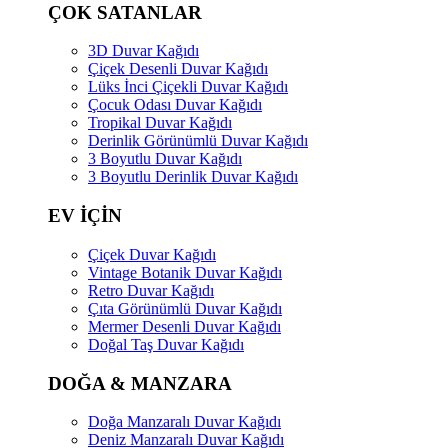
ÇOK SATANLAR
3D Duvar Kağıdı
Çiçek Desenli Duvar Kağıdı
Lüks İnci Çiçekli Duvar Kağıdı
Çocuk Odası Duvar Kağıdı
Tropikal Duvar Kağıdı
Derinlik Görünümlü Duvar Kağıdı
3 Boyutlu Duvar Kağıdı
3 Boyutlu Derinlik Duvar Kağıdı
EV İÇİN
Çiçek Duvar Kağıdı
Vintage Botanik Duvar Kağıdı
Retro Duvar Kağıdı
Çıta Görünümlü Duvar Kağıdı
Mermer Desenli Duvar Kağıdı
Doğal Taş Duvar Kağıdı
DOĞA & MANZARA
Doğa Manzaralı Duvar Kağıdı
Deniz Manzaralı Duvar Kağıdı