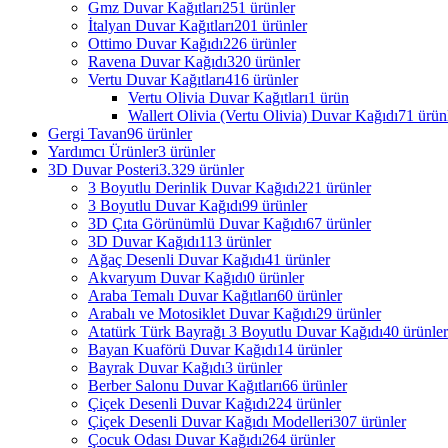
Gmz Duvar Kağıtları
251 ürünler
İtalyan Duvar Kağıtları
201 ürünler
Ottimo Duvar Kağıdı
226 ürünler
Ravena Duvar Kağıdı
320 ürünler
Vertu Duvar Kağıtları
416 ürünler
Vertu Olivia Duvar Kağıtları
1 ürün
Wallert Olivia (Vertu Olivia) Duvar Kağıdı
71 ürün
Gergi Tavan
96 ürünler
Yardımcı Ürünler
3 ürünler
3D Duvar Posteri
3.329 ürünler
3 Boyutlu Derinlik Duvar Kağıdı
221 ürünler
3 Boyutlu Duvar Kağıdı
99 ürünler
3D Çıta Görünümlü Duvar Kağıdı
67 ürünler
3D Duvar Kağıdı
113 ürünler
Ağaç Desenli Duvar Kağıdı
41 ürünler
Akvaryum Duvar Kağıdı
0 ürünler
Araba Temalı Duvar Kağıtları
60 ürünler
Arabalı ve Motosiklet Duvar Kağıdı
29 ürünler
Atatürk Türk Bayrağı 3 Boyutlu Duvar Kağıdı
40 ürünler
Bayan Kuaförü Duvar Kağıdı
14 ürünler
Bayrak Duvar Kağıdı
3 ürünler
Berber Salonu Duvar Kağıtları
66 ürünler
Çiçek Desenli Duvar Kağıdı
224 ürünler
Çiçek Desenli Duvar Kağıdı Modelleri
307 ürünler
Çocuk Odası Duvar Kağıdı
264 ürünler