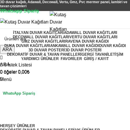
3D duvar kağıdı, Adawall, Decowall, Vertu, Gmz, Pvc mermer panel, lambiri ve
tavan çözümleri
Whatsapp Sipariş
2500 TL üzeri alışverişlerde vade farksız 3 taksit fırsatı!
İTALYAN DUVAR KAĞITLARI
ADAWALL DUVAR KAĞITLARI
DECOWALL DUVAR KAĞITLARI
VERTU DUVAR KAĞITLARI
GMZ DUVAR KAĞITLARI
RAVENA DUVAR KAĞIDI
DUKA DUVAR KAĞITLARI
ANKAWALL DUVAR KAĞIDI
DUVAR KAĞIDI
ARA
3D DUVAR POSTERI
3D DUVAR POSTERI
DEKORATIF DUVAR & TAVAN PANELLERI
GERGI TAVAN
İLETIŞIM
YARDIMCI ÜRÜNLER
FAVORİLER
GİRİŞ / KAYIT
ARA
0
İstek Listesi
0
öğeler
0,00
₺
0
öğeler
0,00
₺
Menü
WhatsApp Sipariş
gmz motto 4220-5
Kategoriler
HERŞEY
ÜRÜNLER