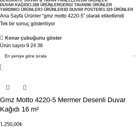
DEKORATIF DUVAR & TAVAN PANELLERI
106 ÜRÜNLER
DUVAR KAĞIDI
3.288 ÜRÜNLER
GERGI TAVAN
96 ÜRÜNLER
YARDIMCI ÜRÜNLER
3 ÜRÜNLER
3D DUVAR POSTERI
3.329 ÜRÜNLER
Ana Sayfa
Ürünler “gmz motto 4220-5” olarak etiketlendi
Tek bir sonuç gösteriliyor
Kenar çubuğunu göster
Ürün sayısı
9
24
36
Gmz Motto 4220-5 Mermer Desenli Duvar
Kağıdı 16 m²
1.250,00
₺