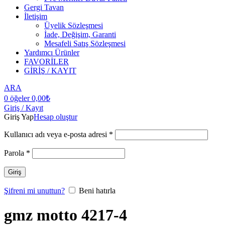
Gergi Tavan
İletişim
Üyelik Sözleşmesi
İade, Değişim, Garanti
Mesafeli Satış Sözleşmesi
Yardımcı Ürünler
FAVORİLER
GİRİŞ / KAYIT
ARA
0
öğeler
0,00
₺
Giriş / Kayıt
Giriş Yap
Hesap oluştur
Kullanıcı adı veya e-posta adresi
*
Parola
*
Giriş
Şifreni mi unuttun?
Beni hatırla
gmz motto 4217-4