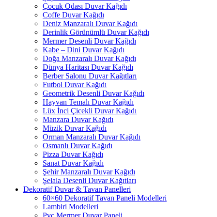
Çocuk Odası Duvar Kağıdı
Coffe Duvar Kağıdı
Deniz Manzaralı Duvar Kağıdı
Derinlik Görünümlü Duvar Kağıdı
Mermer Desenli Duvar Kağıdı
Kabe – Dini Duvar Kağıdı
Doğa Manzaralı Duvar Kağıdı
Dünya Haritası Duvar Kağıdı
Berber Salonu Duvar Kağıtları
Futbol Duvar Kağıdı
Geometrik Desenli Duvar Kağıdı
Hayvan Temalı Duvar Kağıdı
Lüx İnci Çicekli Duvar Kağıdı
Manzara Duvar Kağıdı
Müzik Duvar Kağıdı
Orman Manzaralı Duvar Kağıdı
Osmanlı Duvar Kağıdı
Pizza Duvar Kağıdı
Sanat Duvar Kağıdı
Şehir Manzaralı Duvar Kağıdı
Şelala Desenli Duvar Kağıtları
Dekoratif Duvar & Tavan Panelleri
60×60 Dekoratif Tavan Paneli Modelleri
Lambiri Modelleri
Pvc Mermer Duvar Paneli