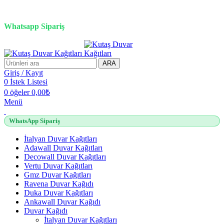
3D duvar kağıdı, Adawall, Decowall, Vertu, Gmz, Pvc mermer
panel, lambiri ve tavan çözümleri
Whatsapp Sipariş
2500 TL üzeri alışverişlerde vade farksız 3 taksit fırsatı!
ARA
Giriş / Kayıt
0
İstek Listesi
0
öğeler
0,00
₺
Menü
WhatsApp Sipariş
İtalyan Duvar Kağıtları
Adawall Duvar Kağıtları
Decowall Duvar Kağıtları
Vertu Duvar Kağıtları
Gmz Duvar Kağıtları
Ravena Duvar Kağıdı
Duka Duvar Kağıtları
Ankawall Duvar Kağıdı
Duvar Kağıdı
İtalyan Duvar Kağıtları