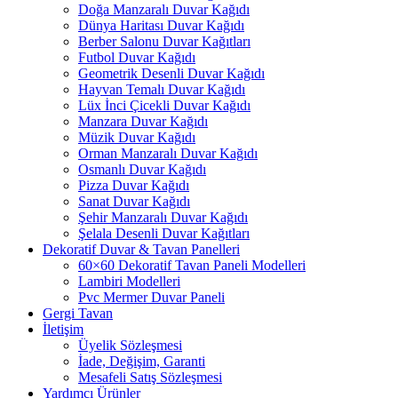
Doğa Manzaralı Duvar Kağıdı
Dünya Haritası Duvar Kağıdı
Berber Salonu Duvar Kağıtları
Futbol Duvar Kağıdı
Geometrik Desenli Duvar Kağıdı
Hayvan Temalı Duvar Kağıdı
Lüx İnci Çicekli Duvar Kağıdı
Manzara Duvar Kağıdı
Müzik Duvar Kağıdı
Orman Manzaralı Duvar Kağıdı
Osmanlı Duvar Kağıdı
Pizza Duvar Kağıdı
Sanat Duvar Kağıdı
Şehir Manzaralı Duvar Kağıdı
Şelala Desenli Duvar Kağıtları
Dekoratif Duvar & Tavan Panelleri
60×60 Dekoratif Tavan Paneli Modelleri
Lambiri Modelleri
Pvc Mermer Duvar Paneli
Gergi Tavan
İletişim
Üyelik Sözleşmesi
İade, Değişim, Garanti
Mesafeli Satış Sözleşmesi
Yardımcı Ürünler