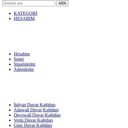
ARA
KATEGORİ
HESABIM
Hesabım
Sepet
Siparişlerim
Adreslerim
İtalyan Duvar Kağıtları
Adawall Duvar Kağıtları
Decowall Duvar Kağıtları
Vertu Duvar Kağıtları
Gmz Duvar Kağıtları