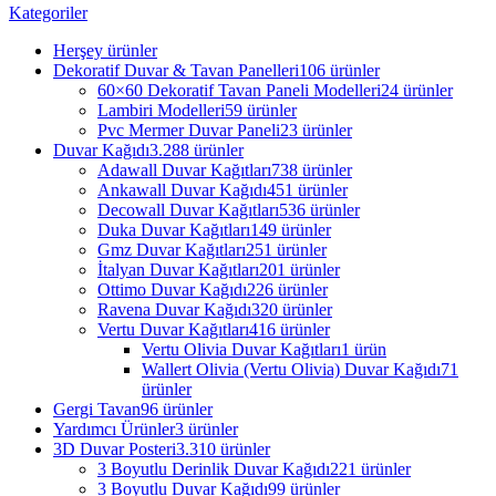
Kategoriler
Herşey
ürünler
Dekoratif Duvar & Tavan Panelleri
106 ürünler
60×60 Dekoratif Tavan Paneli Modelleri
24 ürünler
Lambiri Modelleri
59 ürünler
Pvc Mermer Duvar Paneli
23 ürünler
Duvar Kağıdı
3.288 ürünler
Adawall Duvar Kağıtları
738 ürünler
Ankawall Duvar Kağıdı
451 ürünler
Decowall Duvar Kağıtları
536 ürünler
Duka Duvar Kağıtları
149 ürünler
Gmz Duvar Kağıtları
251 ürünler
İtalyan Duvar Kağıtları
201 ürünler
Ottimo Duvar Kağıdı
226 ürünler
Ravena Duvar Kağıdı
320 ürünler
Vertu Duvar Kağıtları
416 ürünler
Vertu Olivia Duvar Kağıtları
1 ürün
Wallert Olivia (Vertu Olivia) Duvar Kağıdı
71
ürünler
Gergi Tavan
96 ürünler
Yardımcı Ürünler
3 ürünler
3D Duvar Posteri
3.310 ürünler
3 Boyutlu Derinlik Duvar Kağıdı
221 ürünler
3 Boyutlu Duvar Kağıdı
99 ürünler