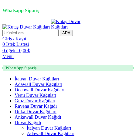
2500 TL üzeri alışverişlerde vade farksız 3 taksit fırsatı!
Whatsapp Sipariş
2500 TL üzeri alışverişlerde vade farksız 3 taksit fırsatı!
ARA
Giriş / Kayıt
0
İstek Listesi
0
öğeler
0,00
₺
Menü
WhatsApp Sipariş
İtalyan Duvar Kağıtları
Adawall Duvar Kağıtları
Decowall Duvar Kağıtları
Vertu Duvar Kağıtları
Gmz Duvar Kağıtları
Ravena Duvar Kağıdı
Duka Duvar Kağıtları
Ankawall Duvar Kağıdı
Duvar Kağıdı
İtalyan Duvar Kağıtları
Adawall Duvar Kağıtları