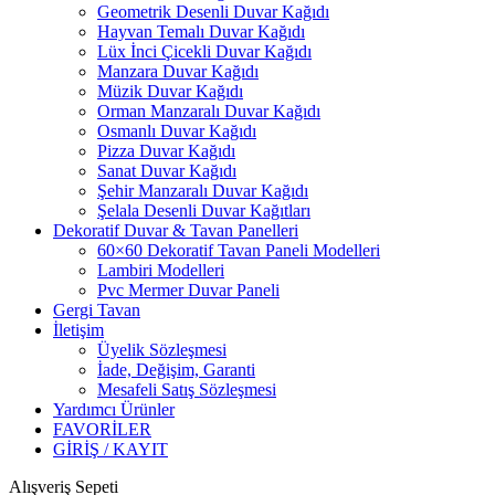
Geometrik Desenli Duvar Kağıdı
Hayvan Temalı Duvar Kağıdı
Lüx İnci Çicekli Duvar Kağıdı
Manzara Duvar Kağıdı
Müzik Duvar Kağıdı
Orman Manzaralı Duvar Kağıdı
Osmanlı Duvar Kağıdı
Pizza Duvar Kağıdı
Sanat Duvar Kağıdı
Şehir Manzaralı Duvar Kağıdı
Şelala Desenli Duvar Kağıtları
Dekoratif Duvar & Tavan Panelleri
60×60 Dekoratif Tavan Paneli Modelleri
Lambiri Modelleri
Pvc Mermer Duvar Paneli
Gergi Tavan
İletişim
Üyelik Sözleşmesi
İade, Değişim, Garanti
Mesafeli Satış Sözleşmesi
Yardımcı Ürünler
FAVORİLER
GİRİŞ / KAYIT
Alışveriş Sepeti