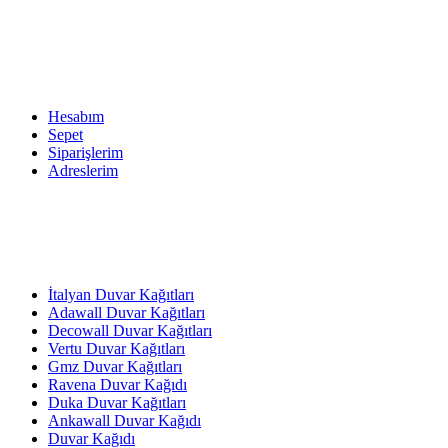
Hesabım
Sepet
Siparişlerim
Adreslerim
İtalyan Duvar Kağıtları
Adawall Duvar Kağıtları
Decowall Duvar Kağıtları
Vertu Duvar Kağıtları
Gmz Duvar Kağıtları
Ravena Duvar Kağıdı
Duka Duvar Kağıtları
Ankawall Duvar Kağıdı
Duvar Kağıdı