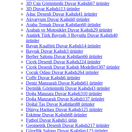
3D Çıta Görünümlü Duvar Kağıdı
67 ürünler
3D Duvar Kağıdı
113 ürünler
Ağaç Desenli Duvar Kağıdı
41 ürünler
Akvaryum Duvar Kağıdı
0 ürünler
Araba Temalı Duvar Kağıtları
60 ürünler
Arabalı ve Motosiklet Duvar Kağıdı
29 ürünler
Atatürk Türk Bayrağı 3 Boyutlu Duvar Kağıdı
40
ürünler
Bayan Kuaförü Duvar Kağıdı
14 ürünler
Bayrak Duvar Kağıdı
3 ürünler
Berber Salonu Duvar Kağıtları
66 ürünler
Çiçek Desenli Duvar Kağıdı
224 ürünler
Çiçek Desenli Duvar Kağıdı Modelleri
307 ürünler
Çocuk Odası Duvar Kağıdı
264 ürünler
Coffe Duvar Kağıdı
6 ürünler
Deniz Manzaralı Duvar Kağıdı
61 ürünler
Derinlik Görünümlü Duvar Kağıdı
43 ürünler
Doğa Manzara Duvar Kağıdı
310 ürünler
Doğa Manzaralı Duvar Kağıdı
137 ürünler
Doğal Taş Duvar Kağıtları
88 ürünler
Dünya Haritası Duvar Kağıdı
125 ürünler
Eskitme Duvar Kağıdı
68 ürünler
Futbol Duvar Kağıdı
1 ürün
Geometrik Desenli Duvar Kağıdı
217 ürünler
Güzellik Salonu Duvar Kağıtları
123 ürünler