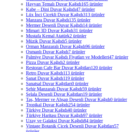
Hayvan Temalı Duvar Kağıdı
165 ürünler
Kabe – Dini Duvar Kağıdı
47 ürünler
Lüx İnci Çicekli Duvar Kağıdı
313 ürünler
Manzara Duvar Kağıdı
135 ürünler
Mermer Desenli Duvar Kağıdı
14 ürünler
Mimari 3D Duvar Kağıdı
31 ürünler
Mustafa Kemal Atatürk
2 ürünler
Müzik Duvar Kağıdı
5 ürünler
Orman Manzaralı Duvar Kağıdı
96 ürünler
Osmanlı Duvar Kağıdı
7 ürünler
Palmiye Duvar Kağıdı Fiyatları ve Modelleri
47 ürünler
Pizza Duvar Kağıdı
2 ürünler
Restoran Cafe Bar Duvar Kağıtları
120 ürünler
Retro Duvar Kağıdı
113 ürünler
Sanat Duvar Kağıdı
119 ürünler
Sanatsal Duvar Kağıtları
0 ürünler
Şehir Manzaralı Duvar Kağıdı
59 ürünler
Şelala Desenli Duvar Kağıtları
19 ürünler
Taş, Mermer ve Ahşap Desenli Duvar Kağıdı
0 ürünler
Tropikal Duvar Kağıdı
254 ürünler
Türkiye Duvar Kağıdı
40 ürünler
Türkiye Haritası Duvar Kağıdı
97 ürünler
Uzay ve Galaksi Duvar Kağıdı
84 ürünler
Vintage Botanik Çiçek Desenli Duvar Kağıtları
57
ürünler