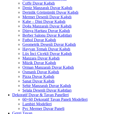
Coffe Duvar Kağıdı
Deniz Manzaralı Duvar Kağıdı
Derinlik Görünümlü Duvar Kağıdı
Mermer Desenli Duvar Kağıdı
Kabe – Dini Duvar Kağıdı
Doğa Manzaralı Duvar Kağıdı
Dünya Haritası Duvar Kağıdı
Berber Salonu Duvar Kağıtları
Futbol Duvar Kağıdı
Geometrik Desenli Duvar Kağıdı
Hayvan Temalı Duvar Kağıdı
Lüx İnci Çicekli Duvar Kağıdı
Manzara Duvar Kağıdı
Müzik Duvar Kağıdı
Orman Manzaralı Duvar Kağıdı
Osmanlı Duvar Kağıdı
Pizza Duvar Kağıdı
Sanat Duvar Kağıdı
Şehir Manzaralı Duvar Kağıdı
Şelala Desenli Duvar Kağıtları
Dekoratif Duvar & Tavan Panelleri
60×60 Dekoratif Tavan Paneli Modelleri
Lambiri Modelleri
Pvc Mermer Duvar Paneli
Gergi Tavan