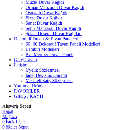
Müzik Duvar Kağıdı
Orman Manzaralı Duvar Kağıdı
Osmanlı Duvar Kağıdı
Pizza Duvar Kağıdı
Sanat Duvar Kağıdı
Şehir Manzaralı Duvar Kağıdı
Şelala Desenli Duvar Kağıtları
Dekoratif Duvar & Tavan Panelleri
60×60 Dekoratif Tavan Paneli Modelleri
Lambiri Modelleri
Pvc Mermer Duvar Paneli
Gergi Tavan
İletişim
Üyelik Sözleşmesi
İade, Değişim, Garanti
Mesafeli Satış Sözleşmesi
Yardımcı Ürünler
FAVORİLER
GİRİŞ / KAYIT
Alışveriş Sepeti
Kapat
Mağaza
0
İstek Listesi
0
öğeler
Sepet