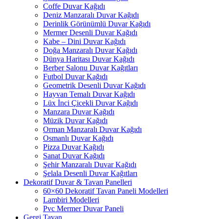
Coffe Duvar Kağıdı
Deniz Manzaralı Duvar Kağıdı
Derinlik Görünümlü Duvar Kağıdı
Mermer Desenli Duvar Kağıdı
Kabe – Dini Duvar Kağıdı
Doğa Manzaralı Duvar Kağıdı
Dünya Haritası Duvar Kağıdı
Berber Salonu Duvar Kağıtları
Futbol Duvar Kağıdı
Geometrik Desenli Duvar Kağıdı
Hayvan Temalı Duvar Kağıdı
Lüx İnci Çicekli Duvar Kağıdı
Manzara Duvar Kağıdı
Müzik Duvar Kağıdı
Orman Manzaralı Duvar Kağıdı
Osmanlı Duvar Kağıdı
Pizza Duvar Kağıdı
Sanat Duvar Kağıdı
Şehir Manzaralı Duvar Kağıdı
Şelala Desenli Duvar Kağıtları
Dekoratif Duvar & Tavan Panelleri
60×60 Dekoratif Tavan Paneli Modelleri
Lambiri Modelleri
Pvc Mermer Duvar Paneli
Gergi Tavan