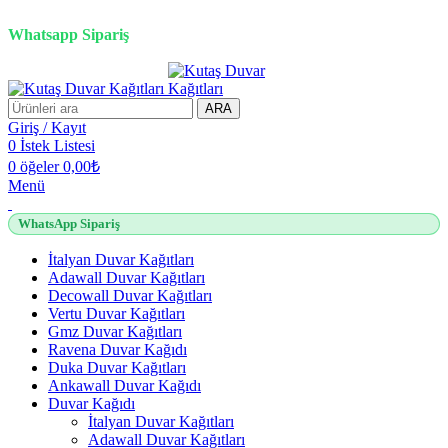
2500 TL üzeri alışverişlerde vade farksız 3 taksit fırsatı!
Whatsapp Sipariş
2500 TL üzeri alışverişlerde vade farksız 3 taksit fırsatı!
ARA
Giriş / Kayıt
0
İstek Listesi
0
öğeler
0,00
₺
Menü
WhatsApp Sipariş
İtalyan Duvar Kağıtları
Adawall Duvar Kağıtları
Decowall Duvar Kağıtları
Vertu Duvar Kağıtları
Gmz Duvar Kağıtları
Ravena Duvar Kağıdı
Duka Duvar Kağıtları
Ankawall Duvar Kağıdı
Duvar Kağıdı
İtalyan Duvar Kağıtları
Adawall Duvar Kağıtları