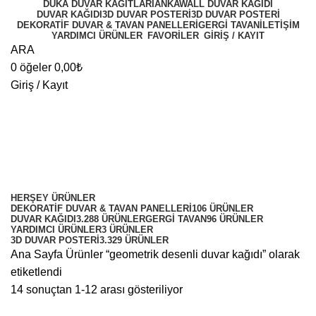
DUKA DUVAR KAĞITLARI
ANKAWALL DUVAR KAĞIDI
DUVAR KAĞIDI
3D DUVAR POSTERI
3D DUVAR POSTERI
DEKORATIF DUVAR & TAVAN PANELLERI
GERGI TAVAN
İLETIŞIM
YARDIMCI ÜRÜNLER
FAVORİLER
GİRİŞ / KAYIT
ARA
0
öğeler
0,00
₺
Giriş / Kayıt
geometrik desenli duvar kağıdı
Kategoriler
HERŞEY
ÜRÜNLER
DEKORATIF DUVAR & TAVAN PANELLERI
106 ÜRÜNLER
DUVAR KAĞIDI
3.288 ÜRÜNLER
GERGI TAVAN
96 ÜRÜNLER
YARDIMCI ÜRÜNLER
3 ÜRÜNLER
3D DUVAR POSTERI
3.329 ÜRÜNLER
Ana Sayfa
Ürünler “geometrik desenli duvar kağıdı” olarak
etiketlendi
14 sonuçtan 1-12 arası gösteriliyor