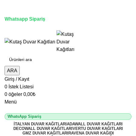
3D duvar kağıdı, Adawall, Decowall, Vertu, Gmz, Pvc
mermer panel, lambiri ve tavan çözümleri
Whatsapp Sipariş
2500 TL üzeri alışverişlerde vade farksız 3 taksit fırsatı!
ARA
Giriş / Kayıt
0
İstek Listesi
0
öğeler
0,00
₺
Menü
WhatsApp Sipariş
İTALYAN DUVAR KAĞITLARI
ADAWALL DUVAR KAĞITLARI
DECOWALL DUVAR KAĞITLARI
VERTU DUVAR KAĞITLARI
GMZ DUVAR KAĞITLARI
RAVENA DUVAR KAĞIDI