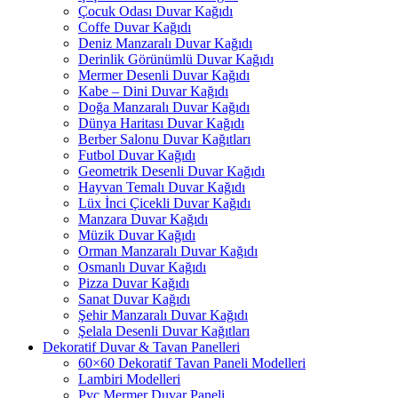
Çocuk Odası Duvar Kağıdı
Coffe Duvar Kağıdı
Deniz Manzaralı Duvar Kağıdı
Derinlik Görünümlü Duvar Kağıdı
Mermer Desenli Duvar Kağıdı
Kabe – Dini Duvar Kağıdı
Doğa Manzaralı Duvar Kağıdı
Dünya Haritası Duvar Kağıdı
Berber Salonu Duvar Kağıtları
Futbol Duvar Kağıdı
Geometrik Desenli Duvar Kağıdı
Hayvan Temalı Duvar Kağıdı
Lüx İnci Çicekli Duvar Kağıdı
Manzara Duvar Kağıdı
Müzik Duvar Kağıdı
Orman Manzaralı Duvar Kağıdı
Osmanlı Duvar Kağıdı
Pizza Duvar Kağıdı
Sanat Duvar Kağıdı
Şehir Manzaralı Duvar Kağıdı
Şelala Desenli Duvar Kağıtları
Dekoratif Duvar & Tavan Panelleri
60×60 Dekoratif Tavan Paneli Modelleri
Lambiri Modelleri
Pvc Mermer Duvar Paneli