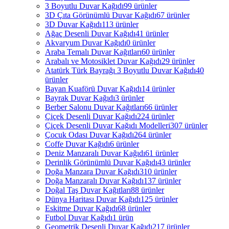
3 Boyutlu Duvar Kağıdı
99 ürünler
3D Çıta Görünümlü Duvar Kağıdı
67 ürünler
3D Duvar Kağıdı
113 ürünler
Ağaç Desenli Duvar Kağıdı
41 ürünler
Akvaryum Duvar Kağıdı
0 ürünler
Araba Temalı Duvar Kağıtları
60 ürünler
Arabalı ve Motosiklet Duvar Kağıdı
29 ürünler
Atatürk Türk Bayrağı 3 Boyutlu Duvar Kağıdı
40
ürünler
Bayan Kuaförü Duvar Kağıdı
14 ürünler
Bayrak Duvar Kağıdı
3 ürünler
Berber Salonu Duvar Kağıtları
66 ürünler
Çiçek Desenli Duvar Kağıdı
224 ürünler
Çiçek Desenli Duvar Kağıdı Modelleri
307 ürünler
Çocuk Odası Duvar Kağıdı
264 ürünler
Coffe Duvar Kağıdı
6 ürünler
Deniz Manzaralı Duvar Kağıdı
61 ürünler
Derinlik Görünümlü Duvar Kağıdı
43 ürünler
Doğa Manzara Duvar Kağıdı
310 ürünler
Doğa Manzaralı Duvar Kağıdı
137 ürünler
Doğal Taş Duvar Kağıtları
88 ürünler
Dünya Haritası Duvar Kağıdı
125 ürünler
Eskitme Duvar Kağıdı
68 ürünler
Futbol Duvar Kağıdı
1 ürün
Geometrik Desenli Duvar Kağıdı
217 ürünler