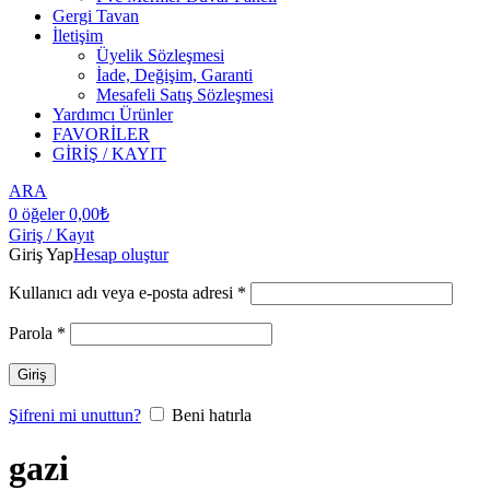
Gergi Tavan
İletişim
Üyelik Sözleşmesi
İade, Değişim, Garanti
Mesafeli Satış Sözleşmesi
Yardımcı Ürünler
FAVORİLER
GİRİŞ / KAYIT
ARA
0
öğeler
0,00
₺
Giriş / Kayıt
Giriş Yap
Hesap oluştur
Kullanıcı adı veya e-posta adresi
*
Parola
*
Giriş
Şifreni mi unuttun?
Beni hatırla
gazi