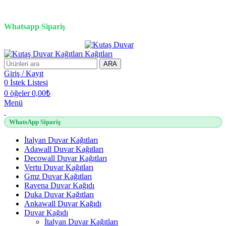
3D duvar kağıdı, Adawall, Decowall, Vertu, Gmz, Pvc mermer
panel, lambiri ve tavan çözümleri
Whatsapp Sipariş
2500 TL üzeri alışverişlerde vade farksız 3 taksit fırsatı!
ARA
Giriş / Kayıt
0
İstek Listesi
0
öğeler
0,00
₺
Menü
WhatsApp Sipariş
İtalyan Duvar Kağıtları
Adawall Duvar Kağıtları
Decowall Duvar Kağıtları
Vertu Duvar Kağıtları
Gmz Duvar Kağıtları
Ravena Duvar Kağıdı
Duka Duvar Kağıtları
Ankawall Duvar Kağıdı
Duvar Kağıdı
İtalyan Duvar Kağıtları