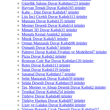
Güzellik Salonu Duvar Kağıtları
123 ürünler
Hayvan Temalı Duvar Kağıdı
165 ürünler
Kabe – Dini Duvar Kağıdı
47 ürünler
Lüx İnci Çicekli Duvar Kağıdı
313 ürünler
Manzara Duvar Kağıdı
135 ürünler
Mermer Desenli Duvar Kağıdı
14 ürünler
Mimari 3D Duvar Kağıdı
31 ürünler
Mustafa Kemal Atatürk
2 ürünler
Müzik Duvar Kağıdı
5 ürünler
Orman Manzaralı Duvar Kağıdı
96 ürünler
Osmanlı Duvar Kağıdı
7 ürünler
Palmiye Duvar Kağıdı Fiyatları ve Modelleri
47 ürünler
Pizza Duvar Kağıdı
2 ürünler
Restoran Cafe Bar Duvar Kağıtları
120 ürünler
Retro Duvar Kağıdı
113 ürünler
Sanat Duvar Kağıdı
119 ürünler
Sanatsal Duvar Kağıtları
17 ürünler
Şehir Manzaralı Duvar Kağıdı
59 ürünler
Şelala Desenli Duvar Kağıtları
19 ürünler
Taş, Mermer ve Ahşap Desenli Duvar Kağıdı
2 ürünler
Tropikal Duvar Kağıdı
254 ürünler
Türkiye Duvar Kağıdı
40 ürünler
Türkiye Haritası Duvar Kağıdı
97 ürünler
Uzay ve Galaksi Duvar Kağıdı
84 ürünler
Vintage Botanik Çiçek Desenli Duvar Kağıtları
57