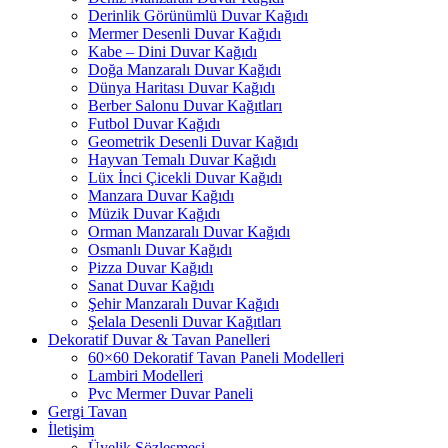
Derinlik Görünümlü Duvar Kağıdı
Mermer Desenli Duvar Kağıdı
Kabe – Dini Duvar Kağıdı
Doğa Manzaralı Duvar Kağıdı
Dünya Haritası Duvar Kağıdı
Berber Salonu Duvar Kağıtları
Futbol Duvar Kağıdı
Geometrik Desenli Duvar Kağıdı
Hayvan Temalı Duvar Kağıdı
Lüx İnci Çicekli Duvar Kağıdı
Manzara Duvar Kağıdı
Müzik Duvar Kağıdı
Orman Manzaralı Duvar Kağıdı
Osmanlı Duvar Kağıdı
Pizza Duvar Kağıdı
Sanat Duvar Kağıdı
Şehir Manzaralı Duvar Kağıdı
Şelala Desenli Duvar Kağıtları
Dekoratif Duvar & Tavan Panelleri
60×60 Dekoratif Tavan Paneli Modelleri
Lambiri Modelleri
Pvc Mermer Duvar Paneli
Gergi Tavan
İletişim
Üyelik Sözleşmesi