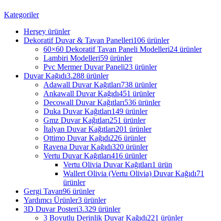
Kategoriler
Herşey
ürünler
Dekoratif Duvar & Tavan Panelleri
106 ürünler
60×60 Dekoratif Tavan Paneli Modelleri
24 ürünler
Lambiri Modelleri
59 ürünler
Pvc Mermer Duvar Paneli
23 ürünler
Duvar Kağıdı
3.288 ürünler
Adawall Duvar Kağıtları
738 ürünler
Ankawall Duvar Kağıdı
451 ürünler
Decowall Duvar Kağıtları
536 ürünler
Duka Duvar Kağıtları
149 ürünler
Gmz Duvar Kağıtları
251 ürünler
İtalyan Duvar Kağıtları
201 ürünler
Ottimo Duvar Kağıdı
226 ürünler
Ravena Duvar Kağıdı
320 ürünler
Vertu Duvar Kağıtları
416 ürünler
Vertu Olivia Duvar Kağıtları
1 ürün
Wallert Olivia (Vertu Olivia) Duvar Kağıdı
71
ürünler
Gergi Tavan
96 ürünler
Yardımcı Ürünler
3 ürünler
3D Duvar Posteri
3.329 ürünler
3 Boyutlu Derinlik Duvar Kağıdı
221 ürünler