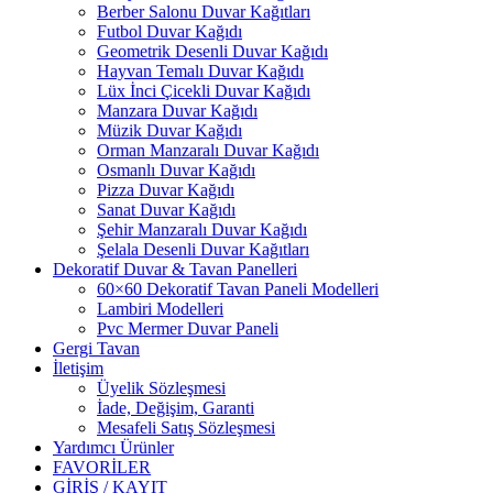
Berber Salonu Duvar Kağıtları
Futbol Duvar Kağıdı
Geometrik Desenli Duvar Kağıdı
Hayvan Temalı Duvar Kağıdı
Lüx İnci Çicekli Duvar Kağıdı
Manzara Duvar Kağıdı
Müzik Duvar Kağıdı
Orman Manzaralı Duvar Kağıdı
Osmanlı Duvar Kağıdı
Pizza Duvar Kağıdı
Sanat Duvar Kağıdı
Şehir Manzaralı Duvar Kağıdı
Şelala Desenli Duvar Kağıtları
Dekoratif Duvar & Tavan Panelleri
60×60 Dekoratif Tavan Paneli Modelleri
Lambiri Modelleri
Pvc Mermer Duvar Paneli
Gergi Tavan
İletişim
Üyelik Sözleşmesi
İade, Değişim, Garanti
Mesafeli Satış Sözleşmesi
Yardımcı Ürünler
FAVORİLER
GİRİŞ / KAYIT