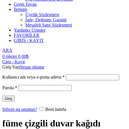
Gergi Tavan
İletişim
Üyelik Sözleşmesi
İade, Değişim, Garanti
Mesafeli Satış Sözleşmesi
Yardımcı Ürünler
FAVORİLER
GİRİŞ / KAYIT
ARA
0
öğeler
0,00
₺
Giriş / Kayıt
Giriş Yap
Hesap oluştur
Kullanıcı adı veya e-posta adresi
*
Parola
*
Giriş
Şifreni mi unuttun?
Beni hatırla
füme çizgili duvar kağıdı