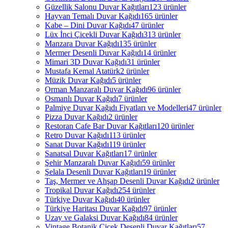
Güzellik Salonu Duvar Kağıtları
123 ürünler
Hayvan Temalı Duvar Kağıdı
165 ürünler
Kabe – Dini Duvar Kağıdı
47 ürünler
Lüx İnci Çicekli Duvar Kağıdı
313 ürünler
Manzara Duvar Kağıdı
135 ürünler
Mermer Desenli Duvar Kağıdı
14 ürünler
Mimari 3D Duvar Kağıdı
31 ürünler
Mustafa Kemal Atatürk
2 ürünler
Müzik Duvar Kağıdı
5 ürünler
Orman Manzaralı Duvar Kağıdı
96 ürünler
Osmanlı Duvar Kağıdı
7 ürünler
Palmiye Duvar Kağıdı Fiyatları ve Modelleri
47 ürünler
Pizza Duvar Kağıdı
2 ürünler
Restoran Cafe Bar Duvar Kağıtları
120 ürünler
Retro Duvar Kağıdı
113 ürünler
Sanat Duvar Kağıdı
119 ürünler
Sanatsal Duvar Kağıtları
17 ürünler
Şehir Manzaralı Duvar Kağıdı
59 ürünler
Şelala Desenli Duvar Kağıtları
19 ürünler
Taş, Mermer ve Ahşap Desenli Duvar Kağıdı
2 ürünler
Tropikal Duvar Kağıdı
254 ürünler
Türkiye Duvar Kağıdı
40 ürünler
Türkiye Haritası Duvar Kağıdı
97 ürünler
Uzay ve Galaksi Duvar Kağıdı
84 ürünler
Vintage Botanik Çiçek Desenli Duvar Kağıtları
57