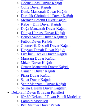
Çocuk Odası Duvar Kağıdı
Coffe Duvar Kağıdı
Deniz Manzaralı Duvar Kağıdı
Derinlik Görünümlü Duvar Kağıdı
Mermer Desenli Duvar Kağıdı
Kabe – Dini Duvar Kağıdı
Doğa Manzaralı Duvar Kağıdı
Dünya Haritası Duvar Kağıdı
Berber Salonu Duvar Kağıtları
Futbol Duvar Kağıdı
Geometrik Desenli Duvar Kağıdı
Hayvan Temalı Duvar Kağıdı
Lüx İnci Çicekli Duvar Kağıdı
Manzara Duvar Kağıdı
Müzik Duvar Kağıdı
Orman Manzaralı Duvar Kağıdı
Osmanlı Duvar Kağıdı
Pizza Duvar Kağıdı
Sanat Duvar Kağıdı
Şehir Manzaralı Duvar Kağıdı
Şelala Desenli Duvar Kağıtları
Dekoratif Duvar & Tavan Panelleri
60×60 Dekoratif Tavan Paneli Modelleri
Lambiri Modelleri
Pvc Mermer Duvar Paneli