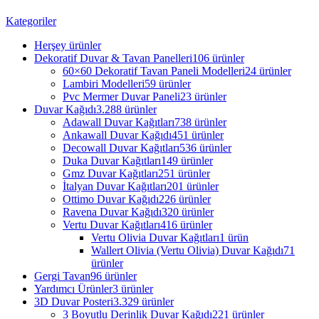
Kategoriler
Herşey
ürünler
Dekoratif Duvar & Tavan Panelleri
106 ürünler
60×60 Dekoratif Tavan Paneli Modelleri
24 ürünler
Lambiri Modelleri
59 ürünler
Pvc Mermer Duvar Paneli
23 ürünler
Duvar Kağıdı
3.288 ürünler
Adawall Duvar Kağıtları
738 ürünler
Ankawall Duvar Kağıdı
451 ürünler
Decowall Duvar Kağıtları
536 ürünler
Duka Duvar Kağıtları
149 ürünler
Gmz Duvar Kağıtları
251 ürünler
İtalyan Duvar Kağıtları
201 ürünler
Ottimo Duvar Kağıdı
226 ürünler
Ravena Duvar Kağıdı
320 ürünler
Vertu Duvar Kağıtları
416 ürünler
Vertu Olivia Duvar Kağıtları
1 ürün
Wallert Olivia (Vertu Olivia) Duvar Kağıdı
71
ürünler
Gergi Tavan
96 ürünler
Yardımcı Ürünler
3 ürünler
3D Duvar Posteri
3.329 ürünler
3 Boyutlu Derinlik Duvar Kağıdı
221 ürünler