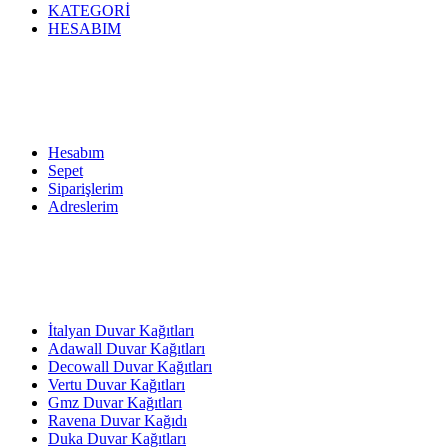
KATEGORİ
HESABIM
Hesabım
Sepet
Siparişlerim
Adreslerim
İtalyan Duvar Kağıtları
Adawall Duvar Kağıtları
Decowall Duvar Kağıtları
Vertu Duvar Kağıtları
Gmz Duvar Kağıtları
Ravena Duvar Kağıdı
Duka Duvar Kağıtları