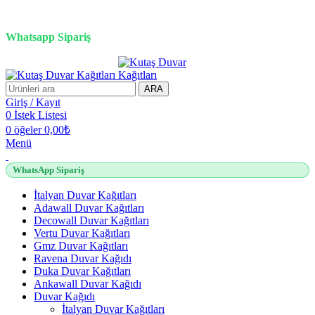
3D duvar kağıdı, Adawall, Decowall, Vertu, Gmz, Pvc mermer
panel, lambiri ve tavan çözümleri
Whatsapp Sipariş
2500 TL üzeri alışverişlerde vade farksız 3 taksit fırsatı!
ARA
Giriş / Kayıt
0
İstek Listesi
0
öğeler
0,00
₺
Menü
WhatsApp Sipariş
İtalyan Duvar Kağıtları
Adawall Duvar Kağıtları
Decowall Duvar Kağıtları
Vertu Duvar Kağıtları
Gmz Duvar Kağıtları
Ravena Duvar Kağıdı
Duka Duvar Kağıtları
Ankawall Duvar Kağıdı
Duvar Kağıdı
İtalyan Duvar Kağıtları