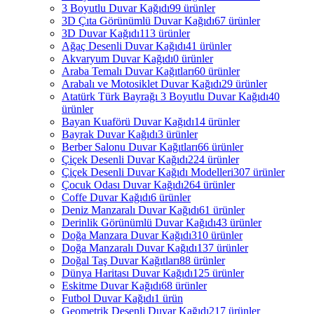
3 Boyutlu Duvar Kağıdı
99 ürünler
3D Çıta Görünümlü Duvar Kağıdı
67 ürünler
3D Duvar Kağıdı
113 ürünler
Ağaç Desenli Duvar Kağıdı
41 ürünler
Akvaryum Duvar Kağıdı
0 ürünler
Araba Temalı Duvar Kağıtları
60 ürünler
Arabalı ve Motosiklet Duvar Kağıdı
29 ürünler
Atatürk Türk Bayrağı 3 Boyutlu Duvar Kağıdı
40
ürünler
Bayan Kuaförü Duvar Kağıdı
14 ürünler
Bayrak Duvar Kağıdı
3 ürünler
Berber Salonu Duvar Kağıtları
66 ürünler
Çiçek Desenli Duvar Kağıdı
224 ürünler
Çiçek Desenli Duvar Kağıdı Modelleri
307 ürünler
Çocuk Odası Duvar Kağıdı
264 ürünler
Coffe Duvar Kağıdı
6 ürünler
Deniz Manzaralı Duvar Kağıdı
61 ürünler
Derinlik Görünümlü Duvar Kağıdı
43 ürünler
Doğa Manzara Duvar Kağıdı
310 ürünler
Doğa Manzaralı Duvar Kağıdı
137 ürünler
Doğal Taş Duvar Kağıtları
88 ürünler
Dünya Haritası Duvar Kağıdı
125 ürünler
Eskitme Duvar Kağıdı
68 ürünler
Futbol Duvar Kağıdı
1 ürün
Geometrik Desenli Duvar Kağıdı
217 ürünler