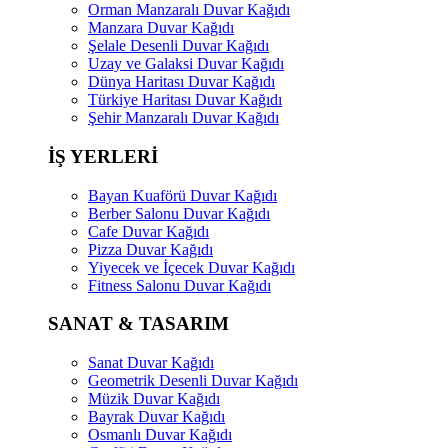
Orman Manzaralı Duvar Kağıdı
Manzara Duvar Kağıdı
Şelale Desenli Duvar Kağıdı
Uzay ve Galaksi Duvar Kağıdı
Dünya Haritası Duvar Kağıdı
Türkiye Haritası Duvar Kağıdı
Şehir Manzaralı Duvar Kağıdı
İŞ YERLERİ
Bayan Kuaförü Duvar Kağıdı
Berber Salonu Duvar Kağıdı
Cafe Duvar Kağıdı
Pizza Duvar Kağıdı
Yiyecek ve İçecek Duvar Kağıdı
Fitness Salonu Duvar Kağıdı
SANAT & TASARIM
Sanat Duvar Kağıdı
Geometrik Desenli Duvar Kağıdı
Müzik Duvar Kağıdı
Bayrak Duvar Kağıdı
Osmanlı Duvar Kağıdı