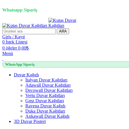
2500 TL üzeri alışverişlerde vade farksız 3 taksit fırsatı!
Whatsapp Sipariş
ARA
Giriş / Kayıt
0
İstek Listesi
0
öğeler
0,00
₺
Menü
WhatsApp Sipariş
Duvar Kağıdı
İtalyan Duvar Kağıtları
Adawall Duvar Kağıtları
Decowall Duvar Kağıtları
Vertu Duvar Kağıtları
Gmz Duvar Kağıtları
Ravena Duvar Kağıdı
Duka Duvar Kağıtları
Ankawall Duvar Kağıdı
3D Duvar Posteri