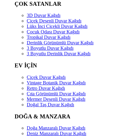
ÇOK SATANLAR
3D Duvar Kağıdı
Çiçek Desenli Duvar Kağıdı
Lüks İnci Çiçekli Duvar Kağıdı
Çocuk Odası Duvar Kağıdı
Tropikal Duvar Kağıdı
Derinlik Görünümlü Duvar Kağıdı
3 Boyutlu Duvar Kağıdı
3 Boyutlu Derinlik Duvar Kağıdı
EV İÇİN
Çiçek Duvar Kağıdı
Vintage Botanik Duvar Kağıdı
Retro Duvar Kağıdı
Çıta Görünümlü Duvar Kağıdı
Mermer Desenli Duvar Kağıdı
Doğal Taş Duvar Kağıdı
DOĞA & MANZARA
Doğa Manzaralı Duvar Kağıdı
Deniz Manzaralı Duvar Kağıdı