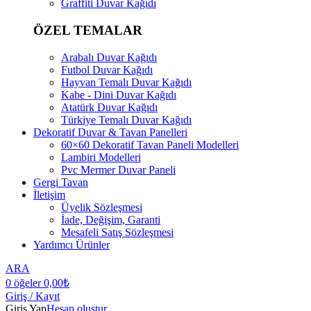
Graffiti Duvar Kağıdı
ÖZEL TEMALAR
Arabalı Duvar Kağıdı
Futbol Duvar Kağıdı
Hayvan Temalı Duvar Kağıdı
Kabe - Dini Duvar Kağıdı
Atatürk Duvar Kağıdı
Türkiye Temalı Duvar Kağıdı
Dekoratif Duvar & Tavan Panelleri
60×60 Dekoratif Tavan Paneli Modelleri
Lambiri Modelleri
Pvc Mermer Duvar Paneli
Gergi Tavan
İletişim
Üyelik Sözleşmesi
İade, Değişim, Garanti
Mesafeli Satış Sözleşmesi
Yardımcı Ürünler
ARA
0
öğeler
0,00
₺
Giriş / Kayıt
Giriş Yap
Hesap oluştur