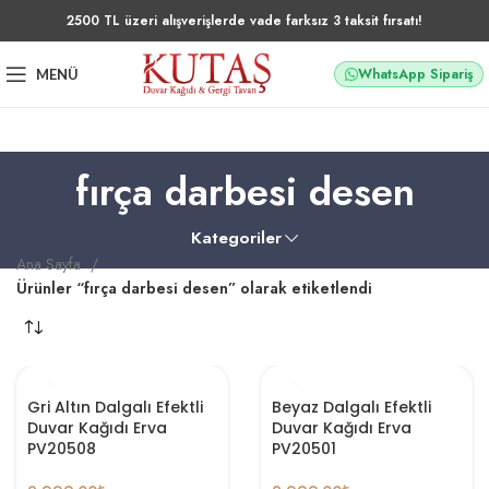
2500 TL üzeri alışverişlerde vade farksız 3 taksit fırsatı!
WhatsApp Sipariş
MENÜ
fırça darbesi desen
Kategoriler
Ana Sayfa
Ürünler “fırça darbesi desen” olarak etiketlendi
Gri Altın Dalgalı Efektli
Beyaz Dalgalı Efektli
Duvar Kağıdı Erva
Duvar Kağıdı Erva
PV20508
PV20501