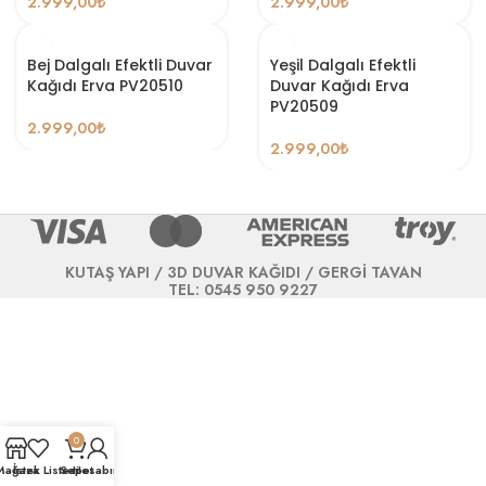
2.999,00
₺
2.999,00
₺
Bej Dalgalı Efektli Duvar
Yeşil Dalgalı Efektli
Kağıdı Erva PV20510
Duvar Kağıdı Erva
PV20509
2.999,00
₺
2.999,00
₺
KUTAŞ YAPI / 3D DUVAR KAĞIDI / GERGİ TAVAN
TEL: 0545 950 9227
0
Mağaza
İstek Listesi
Sepet
Hesabım