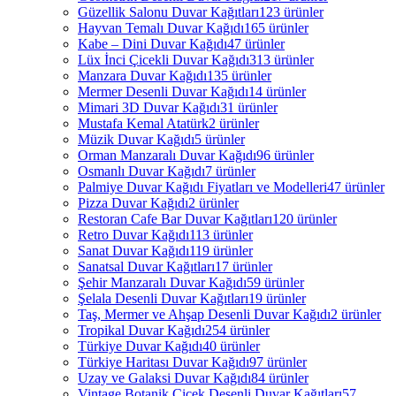
Güzellik Salonu Duvar Kağıtları
123 ürünler
Hayvan Temalı Duvar Kağıdı
165 ürünler
Kabe – Dini Duvar Kağıdı
47 ürünler
Lüx İnci Çicekli Duvar Kağıdı
313 ürünler
Manzara Duvar Kağıdı
135 ürünler
Mermer Desenli Duvar Kağıdı
14 ürünler
Mimari 3D Duvar Kağıdı
31 ürünler
Mustafa Kemal Atatürk
2 ürünler
Müzik Duvar Kağıdı
5 ürünler
Orman Manzaralı Duvar Kağıdı
96 ürünler
Osmanlı Duvar Kağıdı
7 ürünler
Palmiye Duvar Kağıdı Fiyatları ve Modelleri
47 ürünler
Pizza Duvar Kağıdı
2 ürünler
Restoran Cafe Bar Duvar Kağıtları
120 ürünler
Retro Duvar Kağıdı
113 ürünler
Sanat Duvar Kağıdı
119 ürünler
Sanatsal Duvar Kağıtları
17 ürünler
Şehir Manzaralı Duvar Kağıdı
59 ürünler
Şelala Desenli Duvar Kağıtları
19 ürünler
Taş, Mermer ve Ahşap Desenli Duvar Kağıdı
2 ürünler
Tropikal Duvar Kağıdı
254 ürünler
Türkiye Duvar Kağıdı
40 ürünler
Türkiye Haritası Duvar Kağıdı
97 ürünler
Uzay ve Galaksi Duvar Kağıdı
84 ürünler
Vintage Botanik Çiçek Desenli Duvar Kağıtları
57