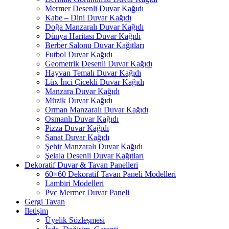
Mermer Desenli Duvar Kağıdı
Kabe – Dini Duvar Kağıdı
Doğa Manzaralı Duvar Kağıdı
Dünya Haritası Duvar Kağıdı
Berber Salonu Duvar Kağıtları
Futbol Duvar Kağıdı
Geometrik Desenli Duvar Kağıdı
Hayvan Temalı Duvar Kağıdı
Lüx İnci Çicekli Duvar Kağıdı
Manzara Duvar Kağıdı
Müzik Duvar Kağıdı
Orman Manzaralı Duvar Kağıdı
Osmanlı Duvar Kağıdı
Pizza Duvar Kağıdı
Sanat Duvar Kağıdı
Şehir Manzaralı Duvar Kağıdı
Şelala Desenli Duvar Kağıtları
Dekoratif Duvar & Tavan Panelleri
60×60 Dekoratif Tavan Paneli Modelleri
Lambiri Modelleri
Pvc Mermer Duvar Paneli
Gergi Tavan
İletişim
Üyelik Sözleşmesi