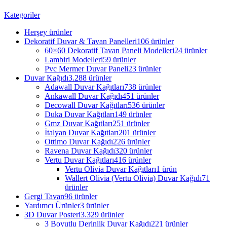
Kategoriler
Herşey
ürünler
Dekoratif Duvar & Tavan Panelleri
106 ürünler
60×60 Dekoratif Tavan Paneli Modelleri
24 ürünler
Lambiri Modelleri
59 ürünler
Pvc Mermer Duvar Paneli
23 ürünler
Duvar Kağıdı
3.288 ürünler
Adawall Duvar Kağıtları
738 ürünler
Ankawall Duvar Kağıdı
451 ürünler
Decowall Duvar Kağıtları
536 ürünler
Duka Duvar Kağıtları
149 ürünler
Gmz Duvar Kağıtları
251 ürünler
İtalyan Duvar Kağıtları
201 ürünler
Ottimo Duvar Kağıdı
226 ürünler
Ravena Duvar Kağıdı
320 ürünler
Vertu Duvar Kağıtları
416 ürünler
Vertu Olivia Duvar Kağıtları
1 ürün
Wallert Olivia (Vertu Olivia) Duvar Kağıdı
71
ürünler
Gergi Tavan
96 ürünler
Yardımcı Ürünler
3 ürünler
3D Duvar Posteri
3.329 ürünler
3 Boyutlu Derinlik Duvar Kağıdı
221 ürünler