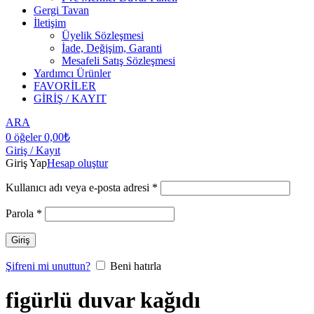
Gergi Tavan
İletişim
Üyelik Sözleşmesi
İade, Değişim, Garanti
Mesafeli Satış Sözleşmesi
Yardımcı Ürünler
FAVORİLER
GİRİŞ / KAYIT
ARA
0
öğeler
0,00
₺
Giriş / Kayıt
Giriş Yap
Hesap oluştur
Kullanıcı adı veya e-posta adresi
*
Parola
*
Giriş
Şifreni mi unuttun?
Beni hatırla
figürlü duvar kağıdı