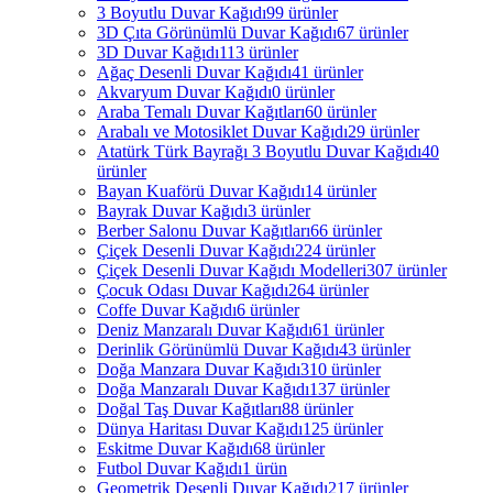
3 Boyutlu Duvar Kağıdı
99 ürünler
3D Çıta Görünümlü Duvar Kağıdı
67 ürünler
3D Duvar Kağıdı
113 ürünler
Ağaç Desenli Duvar Kağıdı
41 ürünler
Akvaryum Duvar Kağıdı
0 ürünler
Araba Temalı Duvar Kağıtları
60 ürünler
Arabalı ve Motosiklet Duvar Kağıdı
29 ürünler
Atatürk Türk Bayrağı 3 Boyutlu Duvar Kağıdı
40
ürünler
Bayan Kuaförü Duvar Kağıdı
14 ürünler
Bayrak Duvar Kağıdı
3 ürünler
Berber Salonu Duvar Kağıtları
66 ürünler
Çiçek Desenli Duvar Kağıdı
224 ürünler
Çiçek Desenli Duvar Kağıdı Modelleri
307 ürünler
Çocuk Odası Duvar Kağıdı
264 ürünler
Coffe Duvar Kağıdı
6 ürünler
Deniz Manzaralı Duvar Kağıdı
61 ürünler
Derinlik Görünümlü Duvar Kağıdı
43 ürünler
Doğa Manzara Duvar Kağıdı
310 ürünler
Doğa Manzaralı Duvar Kağıdı
137 ürünler
Doğal Taş Duvar Kağıtları
88 ürünler
Dünya Haritası Duvar Kağıdı
125 ürünler
Eskitme Duvar Kağıdı
68 ürünler
Futbol Duvar Kağıdı
1 ürün
Geometrik Desenli Duvar Kağıdı
217 ürünler