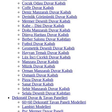
Çocuk Odası Duvar Kağıdı
Coffe Duvar Kağıdı
Deniz Manzaralı Duvar Kağıdı
Derinlik Görünümlü Duvar Kağıdı
Mermer Desenli Duvar Kağıdı
Kabe – Dini Duvar Kağıdı
Doğa Manzaralı Duvar Kağıdı
Dünya Haritası Duvar Kağıdı
Berber Salonu Duvar Kağıtları
Futbol Duvar Kağıdı
Geometrik Desenli Duvar Kağıdı
Hayvan Temalı Duvar Kağıdı
Lüx İnci Çicekli Duvar Kağıdı
Manzara Duvar Kağıdı
Müzik Duvar Kağıdı
Orman Manzaralı Duvar Kağıdı
Osmanlı Duvar Kağıdı
Pizza Duvar Kağıdı
Sanat Duvar Kağıdı
Şehir Manzaralı Duvar Kağıdı
Şelala Desenli Duvar Kağıtları
Dekoratif Duvar & Tavan Panelleri
60×60 Dekoratif Tavan Paneli Modelleri
Lambiri Modelleri
Pvc Mermer Duvar Paneli