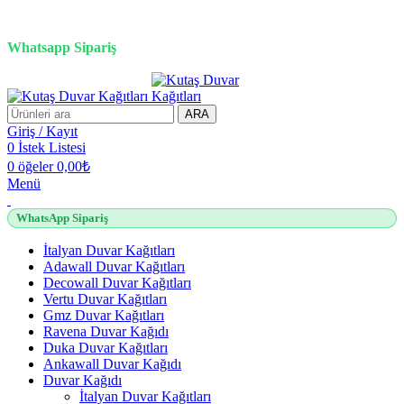
3D duvar kağıdı, Adawall, Decowall, Vertu, Gmz, Pvc mermer
panel, lambiri ve tavan çözümleri
Whatsapp Sipariş
2500 TL üzeri alışverişlerde vade farksız 3 taksit fırsatı!
ARA
Giriş / Kayıt
0
İstek Listesi
0
öğeler
0,00
₺
Menü
WhatsApp Sipariş
İtalyan Duvar Kağıtları
Adawall Duvar Kağıtları
Decowall Duvar Kağıtları
Vertu Duvar Kağıtları
Gmz Duvar Kağıtları
Ravena Duvar Kağıdı
Duka Duvar Kağıtları
Ankawall Duvar Kağıdı
Duvar Kağıdı
İtalyan Duvar Kağıtları