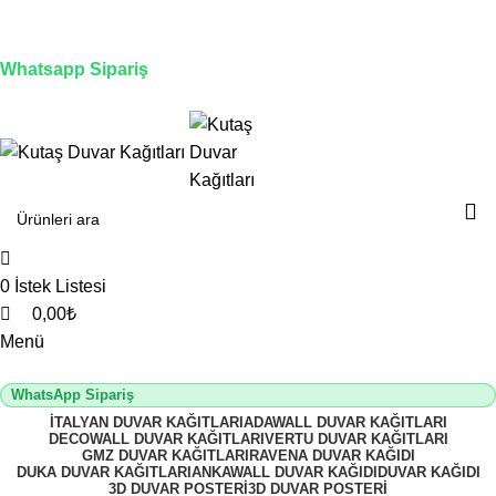
0
0
0
0
3D duvar kağıdı, Adawall, Decowall, Vertu, Gmz, Pvc
mermer panel, lambiri ve tavan çözümleri
Whatsapp Sipariş
2500 TL üzeri alışverişlerde vade farksız 3 taksit fırsatı!
0
İstek Listesi
0,00
₺
Menü
WhatsApp Sipariş
İTALYAN DUVAR KAĞITLARI
ADAWALL DUVAR KAĞITLARI
DECOWALL DUVAR KAĞITLARI
VERTU DUVAR KAĞITLARI
GMZ DUVAR KAĞITLARI
RAVENA DUVAR KAĞIDI
DUKA DUVAR KAĞITLARI
ANKAWALL DUVAR KAĞIDI
DUVAR KAĞIDI
3D DUVAR POSTERI
3D DUVAR POSTERI