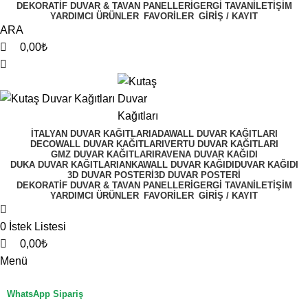
DEKORATIF DUVAR & TAVAN PANELLERI
GERGI TAVAN
İLETIŞIM
YARDIMCI ÜRÜNLER
FAVORİLER
GİRİŞ / KAYIT
ARA
0,00
₺
İTALYAN DUVAR KAĞITLARI
ADAWALL DUVAR KAĞITLARI
DECOWALL DUVAR KAĞITLARI
VERTU DUVAR KAĞITLARI
GMZ DUVAR KAĞITLARI
RAVENA DUVAR KAĞIDI
DUKA DUVAR KAĞITLARI
ANKAWALL DUVAR KAĞIDI
DUVAR KAĞIDI
3D DUVAR POSTERI
3D DUVAR POSTERI
DEKORATIF DUVAR & TAVAN PANELLERI
GERGI TAVAN
İLETIŞIM
YARDIMCI ÜRÜNLER
FAVORİLER
GİRİŞ / KAYIT
0
İstek Listesi
0,00
₺
Menü
WhatsApp Sipariş