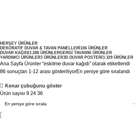
eskitme duvar kağıdı
Kategoriler
HERŞEY
ÜRÜNLER
DEKORATIF DUVAR & TAVAN PANELLERI
106 ÜRÜNLER
DUVAR KAĞIDI
3.288 ÜRÜNLER
GERGI TAVAN
96 ÜRÜNLER
YARDIMCI ÜRÜNLER
3 ÜRÜNLER
3D DUVAR POSTERI
3.329 ÜRÜNLER
Ana Sayfa
Ürünler “eskitme duvar kağıdı” olarak etiketlendi
86 sonuçtan 1-12 arası gösteriliyor
En yeniye göre sıralandı
Kenar çubuğunu göster
Ürün sayısı
9
24
36