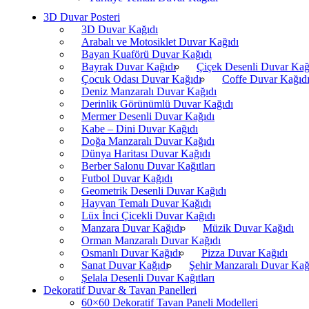
3D Duvar Posteri
3D Duvar Kağıdı
Arabalı ve Motosiklet Duvar Kağıdı
Bayan Kuaförü Duvar Kağıdı
Bayrak Duvar Kağıdı
Çiçek Desenli Duvar Kağ
Çocuk Odası Duvar Kağıdı
Coffe Duvar Kağıd
Deniz Manzaralı Duvar Kağıdı
Derinlik Görünümlü Duvar Kağıdı
Mermer Desenli Duvar Kağıdı
Kabe – Dini Duvar Kağıdı
Doğa Manzaralı Duvar Kağıdı
Dünya Haritası Duvar Kağıdı
Berber Salonu Duvar Kağıtları
Futbol Duvar Kağıdı
Geometrik Desenli Duvar Kağıdı
Hayvan Temalı Duvar Kağıdı
Lüx İnci Çicekli Duvar Kağıdı
Manzara Duvar Kağıdı
Müzik Duvar Kağıdı
Orman Manzaralı Duvar Kağıdı
Osmanlı Duvar Kağıdı
Pizza Duvar Kağıdı
Sanat Duvar Kağıdı
Şehir Manzaralı Duvar Kağ
Şelala Desenli Duvar Kağıtları
Dekoratif Duvar & Tavan Panelleri
60×60 Dekoratif Tavan Paneli Modelleri