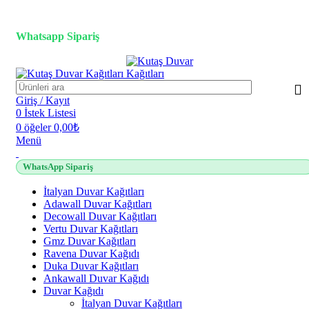
3D duvar kağıdı, Adawall, Decowall, Vertu, Gmz, Pvc mermer
panel, lambiri ve tavan çözümleri
Whatsapp Sipariş
2500 TL üzeri alışverişlerde vade farksız 3 taksit fırsatı!
Giriş / Kayıt
0
İstek Listesi
0
öğeler
0,00
₺
Menü
WhatsApp Sipariş
İtalyan Duvar Kağıtları
Adawall Duvar Kağıtları
Decowall Duvar Kağıtları
Vertu Duvar Kağıtları
Gmz Duvar Kağıtları
Ravena Duvar Kağıdı
Duka Duvar Kağıtları
Ankawall Duvar Kağıdı
Duvar Kağıdı
İtalyan Duvar Kağıtları