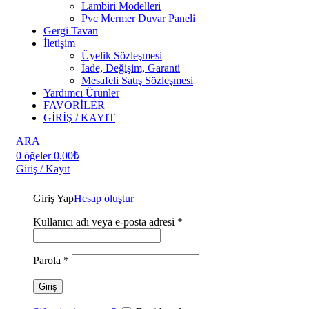
Lambiri Modelleri
Pvc Mermer Duvar Paneli
Gergi Tavan
İletişim
Üyelik Sözleşmesi
İade, Değişim, Garanti
Mesafeli Satış Sözleşmesi
Yardımcı Ürünler
FAVORİLER
GİRİŞ / KAYIT
ARA
0
öğeler
0,00
₺
Giriş / Kayıt
Giriş Yap
Hesap oluştur
Kullanıcı adı veya e-posta adresi
*
Parola
*
Giriş