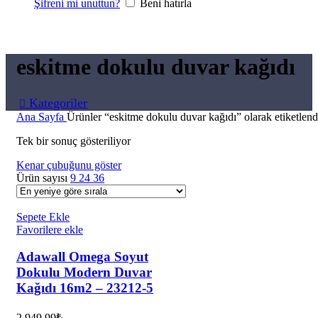
Şifreni mi unuttun?
Beni hatırla
eskitme dokulu duvar kağıdı
Kategoriler
Ana Sayfa
Ürünler “eskitme dokulu duvar kağıdı” olarak etiketlend
Tek bir sonuç gösteriliyor
Kenar çubuğunu göster
Ürün sayısı
9
24
36
Sepete Ekle
Favorilere ekle
Adawall Omega Soyut
Dokulu Modern Duvar
Kağıdı 16m2 – 23212-5
2.949,99
₺