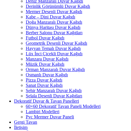
Deniz Manzaralı Duvar Kağıdı
Derinlik Görünümlü Duvar Kağıdı
Mermer Desenli Duvar Kağıdı
Kabe – Dini Duvar Kağıdı
Doğa Manzaralı Duvar Kağıdı
Dünya Haritası Duvar Kağıdı
Berber Salonu Duvar Kağıtları
Futbol Duvar Kağıdı
Geometrik Desenli Duvar Kağıdı
Hayvan Temalı Duvar Kağıdı
Lüx İnci Çicekli Duvar Kağıdı
Manzara Duvar Kağıdı
Müzik Duvar Kağıdı
Orman Manzaralı Duvar Kağıdı
Osmanlı Duvar Kağıdı
Pizza Duvar Kağıdı
Sanat Duvar Kağıdı
Şehir Manzaralı Duvar Kağıdı
Şelala Desenli Duvar Kağıtları
Dekoratif Duvar & Tavan Panelleri
60×60 Dekoratif Tavan Paneli Modelleri
Lambiri Modelleri
Pvc Mermer Duvar Paneli
Gergi Tavan
İletişim