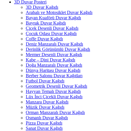
3D Duvar Posteri
3D Duvar Kağıdı
Arabalı ve Motosiklet Duvar Kağıdı
Bayan Kuaförü Duvar Kağıdı
Bayrak Duvar Kağıdı
Çiçek Desenli Duvar Kağıdı
Çocuk Odası Duvar Kağıdı
Coffe Duvar Kağıdı
Deniz Manzaralı Duvar Kağıdı
Derinlik Görünümlü Duvar Kağıdı
Mermer Desenli Duvar Kağıdı
Kabe – Dini Duvar Kağıdı
Doğa Manzaralı Duvar Kağıdı
Dünya Haritası Duvar Kağıdı
Berber Salonu Duvar Kağıtları
Futbol Duvar Kağıdı
Geometrik Desenli Duvar Kağıdı
Hayvan Temalı Duvar Kağıdı
Lüx İnci Çicekli Duvar Kağıdı
Manzara Duvar Kağıdı
Müzik Duvar Kağıdı
Orman Manzaralı Duvar Kağıdı
Osmanlı Duvar Kağıdı
Pizza Duvar Kağıdı
Sanat Duvar Kağıdı