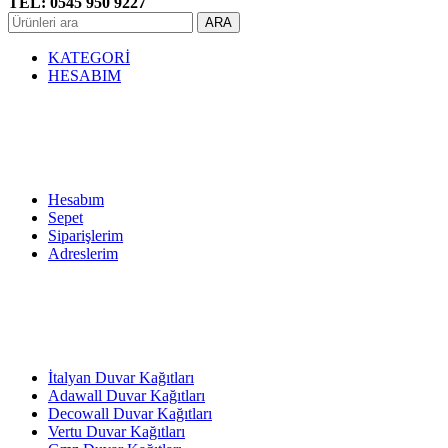
TEL: 0545 950 9227
ARA
KATEGORİ
HESABIM
Hesabım
Sepet
Siparişlerim
Adreslerim
İtalyan Duvar Kağıtları
Adawall Duvar Kağıtları
Decowall Duvar Kağıtları
Vertu Duvar Kağıtları