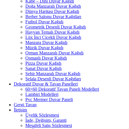
Kabe – Dini Duvar Kağıdı
Doğa Manzaralı Duvar Kağıdı
Dünya Haritası Duvar Kağıdı
Berber Salonu Duvar Kağıtları
Futbol Duvar Kağıdı
Geometrik Desenli Duvar Kağıdı
Hayvan Temalı Duvar Kağıdı
Lüx İnci Çicekli Duvar Kağıdı
Manzara Duvar Kağıdı
Müzik Duvar Kağıdı
Orman Manzaralı Duvar Kağıdı
Osmanlı Duvar Kağıdı
Pizza Duvar Kağıdı
Sanat Duvar Kağıdı
Şehir Manzaralı Duvar Kağıdı
Şelala Desenli Duvar Kağıtları
Dekoratif Duvar & Tavan Panelleri
60×60 Dekoratif Tavan Paneli Modelleri
Lambiri Modelleri
Pvc Mermer Duvar Paneli
Gergi Tavan
İletişim
Üyelik Sözleşmesi
İade, Değişim, Garanti
Mesafeli Satış Sözleşmesi