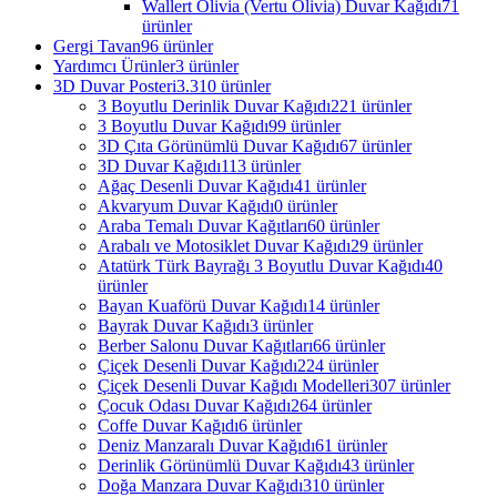
Wallert Olivia (Vertu Olivia) Duvar Kağıdı
71
ürünler
Gergi Tavan
96 ürünler
Yardımcı Ürünler
3 ürünler
3D Duvar Posteri
3.310 ürünler
3 Boyutlu Derinlik Duvar Kağıdı
221 ürünler
3 Boyutlu Duvar Kağıdı
99 ürünler
3D Çıta Görünümlü Duvar Kağıdı
67 ürünler
3D Duvar Kağıdı
113 ürünler
Ağaç Desenli Duvar Kağıdı
41 ürünler
Akvaryum Duvar Kağıdı
0 ürünler
Araba Temalı Duvar Kağıtları
60 ürünler
Arabalı ve Motosiklet Duvar Kağıdı
29 ürünler
Atatürk Türk Bayrağı 3 Boyutlu Duvar Kağıdı
40
ürünler
Bayan Kuaförü Duvar Kağıdı
14 ürünler
Bayrak Duvar Kağıdı
3 ürünler
Berber Salonu Duvar Kağıtları
66 ürünler
Çiçek Desenli Duvar Kağıdı
224 ürünler
Çiçek Desenli Duvar Kağıdı Modelleri
307 ürünler
Çocuk Odası Duvar Kağıdı
264 ürünler
Coffe Duvar Kağıdı
6 ürünler
Deniz Manzaralı Duvar Kağıdı
61 ürünler
Derinlik Görünümlü Duvar Kağıdı
43 ürünler
Doğa Manzara Duvar Kağıdı
310 ürünler