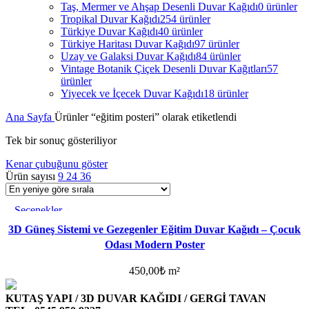
Taş, Mermer ve Ahşap Desenli Duvar Kağıdı
0 ürünler
Tropikal Duvar Kağıdı
254 ürünler
Türkiye Duvar Kağıdı
40 ürünler
Türkiye Haritası Duvar Kağıdı
97 ürünler
Uzay ve Galaksi Duvar Kağıdı
84 ürünler
Vintage Botanik Çiçek Desenli Duvar Kağıtları
57
ürünler
Yiyecek ve İçecek Duvar Kağıdı
18 ürünler
Ana Sayfa
Ürünler “eğitim posteri” olarak etiketlendi
Tek bir sonuç gösteriliyor
Kenar çubuğunu göster
Ürün sayısı
9
24
36
Seçenekler
Favorilere ekle
3D Güneş Sistemi ve Gezegenler Eğitim Duvar Kağıdı – Çocuk
Odası Modern Poster
450,00
₺
m²
KUTAŞ YAPI / 3D DUVAR KAĞIDI / GERGİ TAVAN