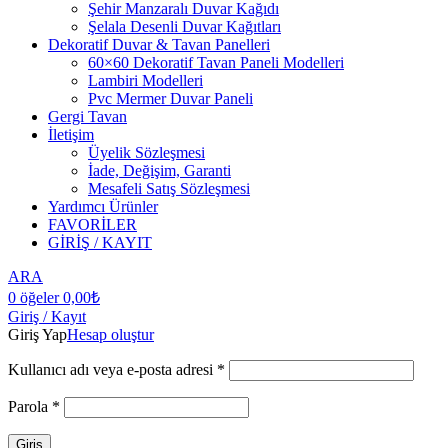
Şehir Manzaralı Duvar Kağıdı
Şelala Desenli Duvar Kağıtları
Dekoratif Duvar & Tavan Panelleri
60×60 Dekoratif Tavan Paneli Modelleri
Lambiri Modelleri
Pvc Mermer Duvar Paneli
Gergi Tavan
İletişim
Üyelik Sözleşmesi
İade, Değişim, Garanti
Mesafeli Satış Sözleşmesi
Yardımcı Ürünler
FAVORİLER
GİRİŞ / KAYIT
ARA
0
öğeler
0,00
₺
Giriş / Kayıt
Giriş Yap
Hesap oluştur
Kullanıcı adı veya e-posta adresi
*
Parola
*
Giriş