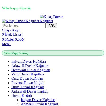
2500 TL üzeri alışverişlerde vade farksız 3 taksit fırsatı!
Whatsapp Sipariş
2500 TL üzeri alışverişlerde vade farksız 3 taksit fırsatı!
ARA
Giriş / Kayıt
0
İstek Listesi
0
öğeler
0,00
₺
Menü
WhatsApp Sipariş
İtalyan Duvar Kağıtları
Adawall Duvar Kağıtları
Decowall Duvar Kağıtları
Vertu Duvar Kağıtları
Gmz Duvar Kağıtları
Ravena Duvar Kağıdı
Duka Duvar Kağıtları
Ankawall Duvar Kağıdı
Duvar Kağıdı
İtalyan Duvar Kağıtları
Adawall Duvar Kağıtları