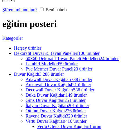
Şifreni mi unuttun?
Beni hatırla
eğitim posteri
Kategoriler
Herşey
ürünler
Dekoratif Duvar & Tavan Panelleri
106 ürünler
60×60 Dekoratif Tavan Paneli Modelleri
24 ürünler
Lambiri Modelleri
59 ürünler
Pvc Mermer Duvar Paneli
23 ürünler
Duvar Kağıdı
3.288 ürünler
Adawall Duvar Kağıtları
738 ürünler
Ankawall Duvar Kağıdı
451 ürünler
Decowall Duvar Kağıtları
536 ürünler
Duka Duvar Kağıtları
149 ürünler
Gmz Duvar Kağıtları
251 ürünler
İtalyan Duvar Kağıtları
201 ürünler
Ottimo Duvar Kağıdı
226 ürünler
Ravena Duvar Kağıdı
320 ürünler
Vertu Duvar Kağıtları
416 ürünler
Vertu Olivia Duvar Kağıtları
1 ürün