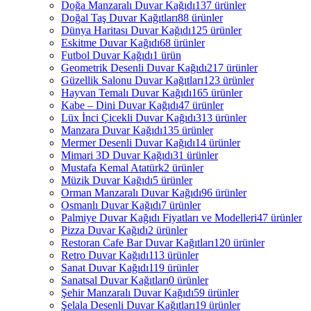
Doğa Manzaralı Duvar Kağıdı
137 ürünler
Doğal Taş Duvar Kağıtları
88 ürünler
Dünya Haritası Duvar Kağıdı
125 ürünler
Eskitme Duvar Kağıdı
68 ürünler
Futbol Duvar Kağıdı
1 ürün
Geometrik Desenli Duvar Kağıdı
217 ürünler
Güzellik Salonu Duvar Kağıtları
123 ürünler
Hayvan Temalı Duvar Kağıdı
165 ürünler
Kabe – Dini Duvar Kağıdı
47 ürünler
Lüx İnci Çicekli Duvar Kağıdı
313 ürünler
Manzara Duvar Kağıdı
135 ürünler
Mermer Desenli Duvar Kağıdı
14 ürünler
Mimari 3D Duvar Kağıdı
31 ürünler
Mustafa Kemal Atatürk
2 ürünler
Müzik Duvar Kağıdı
5 ürünler
Orman Manzaralı Duvar Kağıdı
96 ürünler
Osmanlı Duvar Kağıdı
7 ürünler
Palmiye Duvar Kağıdı Fiyatları ve Modelleri
47 ürünler
Pizza Duvar Kağıdı
2 ürünler
Restoran Cafe Bar Duvar Kağıtları
120 ürünler
Retro Duvar Kağıdı
113 ürünler
Sanat Duvar Kağıdı
119 ürünler
Sanatsal Duvar Kağıtları
0 ürünler
Şehir Manzaralı Duvar Kağıdı
59 ürünler
Şelala Desenli Duvar Kağıtları
19 ürünler