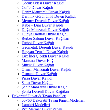
Çocuk Odası Duvar Kağıdı
Coffe Duvar Kağıdı
Deniz Manzaralı Duvar Kağıdı
Derinlik Görünümlü Duvar Kağıdı
Mermer Desenli Duvar Kağıdı
Kabe – Dini Duvar Kağıdı
Doğa Manzaralı Duvar Kağıdı
Dünya Haritası Duvar Kağıdı
Berber Salonu Duvar Kağıtları
Futbol Duvar Kağıdı
Geometrik Desenli Duvar Kağıdı
Hayvan Temalı Duvar Kağıdı
Lüx İnci Çicekli Duvar Kağıdı
Manzara Duvar Kağıdı
Müzik Duvar Kağıdı
Orman Manzaralı Duvar Kağıdı
Osmanlı Duvar Kağıdı
Pizza Duvar Kağıdı
Sanat Duvar Kağıdı
Şehir Manzaralı Duvar Kağıdı
Şelala Desenli Duvar Kağıtları
Dekoratif Duvar & Tavan Panelleri
60×60 Dekoratif Tavan Paneli Modelleri
Lambiri Modelleri
Pvc Mermer Duvar Paneli