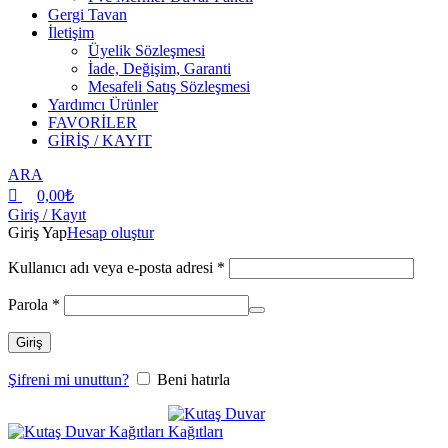
Gergi Tavan
İletişim
Üyelik Sözleşmesi
İade, Değişim, Garanti
Mesafeli Satış Sözleşmesi
Yardımcı Ürünler
FAVORİLER
GİRİŞ / KAYIT
ARA
0,00
₺
Giriş / Kayıt
Giriş Yap
Hesap oluştur
Kullanıcı adı veya e-posta adresi
*
Parola
*
Giriş
Şifreni mi unuttun?
Beni hatırla