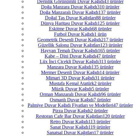
Derinlik Görünümlü Duvar Kağıdı
43 ürünler
Doğa Manzara Duvar Kağıdı
310 ürünler
Doğa Manzaralı Duvar Kağıdı
137 ürünler
Doğal Taş Duvar Kağıtları
88 ürünler
Dünya Haritası Duvar Kağıdı
125 ürünler
Eskitme Duvar Kağıdı
68 ürünler
Futbol Duvar Kağıdı
1 ürün
Geometrik Desenli Duvar Kağıdı
217 ürünler
Güzellik Salonu Duvar Kağıtları
123 ürünler
Hayvan Temalı Duvar Kağıdı
165 ürünler
Kabe – Dini Duvar Kağıdı
47 ürünler
Lüx İnci Çicekli Duvar Kağıdı
313 ürünler
Manzara Duvar Kağıdı
135 ürünler
Mermer Desenli Duvar Kağıdı
14 ürünler
Mimari 3D Duvar Kağıdı
31 ürünler
Mustafa Kemal Atatürk
2 ürünler
Müzik Duvar Kağıdı
5 ürünler
Orman Manzaralı Duvar Kağıdı
96 ürünler
Osmanlı Duvar Kağıdı
7 ürünler
Palmiye Duvar Kağıdı Fiyatları ve Modelleri
47 ürünler
Pizza Duvar Kağıdı
2 ürünler
Restoran Cafe Bar Duvar Kağıtları
120 ürünler
Retro Duvar Kağıdı
113 ürünler
Sanat Duvar Kağıdı
119 ürünler
Sanatsal Duvar Kağıtları
17 ürünler