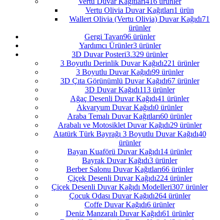
Vertu Duvar Kağıtları
416 ürünler
Vertu Olivia Duvar Kağıtları
1 ürün
Wallert Olivia (Vertu Olivia) Duvar Kağıdı
71
ürünler
Gergi Tavan
96 ürünler
Yardımcı Ürünler
3 ürünler
3D Duvar Posteri
3.329 ürünler
3 Boyutlu Derinlik Duvar Kağıdı
221 ürünler
3 Boyutlu Duvar Kağıdı
99 ürünler
3D Çıta Görünümlü Duvar Kağıdı
67 ürünler
3D Duvar Kağıdı
113 ürünler
Ağaç Desenli Duvar Kağıdı
41 ürünler
Akvaryum Duvar Kağıdı
0 ürünler
Araba Temalı Duvar Kağıtları
60 ürünler
Arabalı ve Motosiklet Duvar Kağıdı
29 ürünler
Atatürk Türk Bayrağı 3 Boyutlu Duvar Kağıdı
40
ürünler
Bayan Kuaförü Duvar Kağıdı
14 ürünler
Bayrak Duvar Kağıdı
3 ürünler
Berber Salonu Duvar Kağıtları
66 ürünler
Çiçek Desenli Duvar Kağıdı
224 ürünler
Çiçek Desenli Duvar Kağıdı Modelleri
307 ürünler
Çocuk Odası Duvar Kağıdı
264 ürünler
Coffe Duvar Kağıdı
6 ürünler
Deniz Manzaralı Duvar Kağıdı
61 ürünler