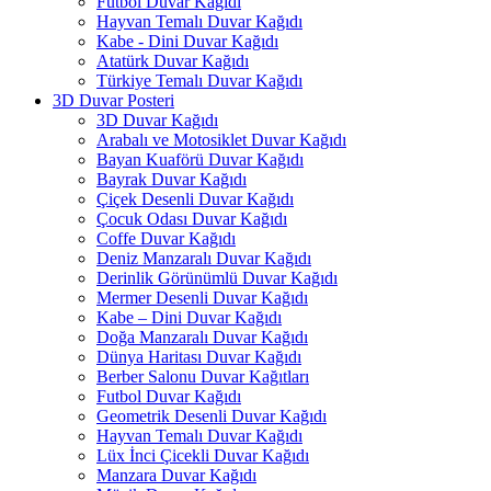
Futbol Duvar Kağıdı
Hayvan Temalı Duvar Kağıdı
Kabe - Dini Duvar Kağıdı
Atatürk Duvar Kağıdı
Türkiye Temalı Duvar Kağıdı
3D Duvar Posteri
3D Duvar Kağıdı
Arabalı ve Motosiklet Duvar Kağıdı
Bayan Kuaförü Duvar Kağıdı
Bayrak Duvar Kağıdı
Çiçek Desenli Duvar Kağıdı
Çocuk Odası Duvar Kağıdı
Coffe Duvar Kağıdı
Deniz Manzaralı Duvar Kağıdı
Derinlik Görünümlü Duvar Kağıdı
Mermer Desenli Duvar Kağıdı
Kabe – Dini Duvar Kağıdı
Doğa Manzaralı Duvar Kağıdı
Dünya Haritası Duvar Kağıdı
Berber Salonu Duvar Kağıtları
Futbol Duvar Kağıdı
Geometrik Desenli Duvar Kağıdı
Hayvan Temalı Duvar Kağıdı
Lüx İnci Çicekli Duvar Kağıdı
Manzara Duvar Kağıdı