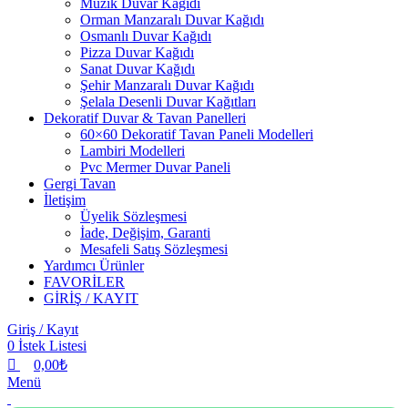
Müzik Duvar Kağıdı
Orman Manzaralı Duvar Kağıdı
Osmanlı Duvar Kağıdı
Pizza Duvar Kağıdı
Sanat Duvar Kağıdı
Şehir Manzaralı Duvar Kağıdı
Şelala Desenli Duvar Kağıtları
Dekoratif Duvar & Tavan Panelleri
60×60 Dekoratif Tavan Paneli Modelleri
Lambiri Modelleri
Pvc Mermer Duvar Paneli
Gergi Tavan
İletişim
Üyelik Sözleşmesi
İade, Değişim, Garanti
Mesafeli Satış Sözleşmesi
Yardımcı Ürünler
FAVORİLER
GİRİŞ / KAYIT
Giriş / Kayıt
0
İstek Listesi
0,00
₺
Menü