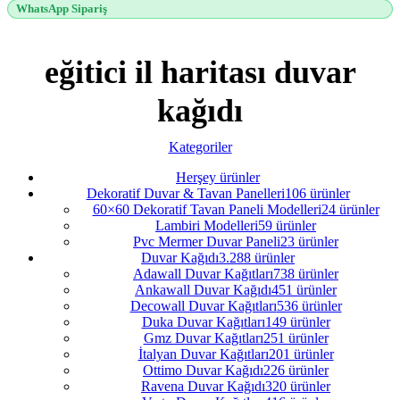
WhatsApp Sipariş
eğitici il haritası duvar
kağıdı
Kategoriler
Herşey
ürünler
Dekoratif Duvar & Tavan Panelleri
106 ürünler
60×60 Dekoratif Tavan Paneli Modelleri
24 ürünler
Lambiri Modelleri
59 ürünler
Pvc Mermer Duvar Paneli
23 ürünler
Duvar Kağıdı
3.288 ürünler
Adawall Duvar Kağıtları
738 ürünler
Ankawall Duvar Kağıdı
451 ürünler
Decowall Duvar Kağıtları
536 ürünler
Duka Duvar Kağıtları
149 ürünler
Gmz Duvar Kağıtları
251 ürünler
İtalyan Duvar Kağıtları
201 ürünler
Ottimo Duvar Kağıdı
226 ürünler
Ravena Duvar Kağıdı
320 ürünler