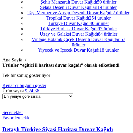
Şehir Manzaralı Duvar Kağıdı
59 ürünler
Şelala Desenli Duvar Kağıtları
19 ürünler
Taş, Mermer ve Ahşap Desenli Duvar Kağıdı
2 ürünler
Tropikal Duvar Kağıdı
254 ürünler
Türkiye Duvar Kağıdı
40 ürünler
Türkiye Haritası Duvar Kağıdı
97 ürünler
Uzay ve Galaksi Duvar Kağıdı
84 ürünler
Vintage Botanik Çiçek Desenli Duvar Kağıtları
57
ürünler
Yiyecek ve İçecek Duvar Kağıdı
18 ürünler
Ana Sayfa
Ürünler “eğitici il haritası duvar kağıdı” olarak etiketlendi
Tek bir sonuç gösteriliyor
Kenar çubuğunu göster
Ürün sayısı
9
24
36
Seçenekler
Favorilere ekle
Detaylı Türkiye Siyasi Haritası Duvar Kağıdı