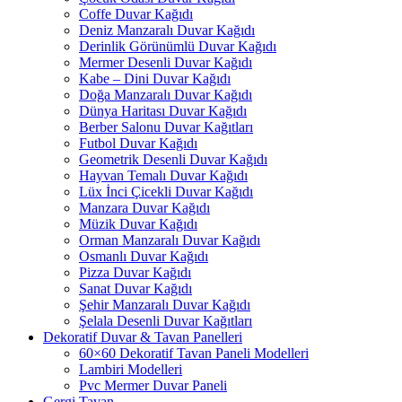
Coffe Duvar Kağıdı
Deniz Manzaralı Duvar Kağıdı
Derinlik Görünümlü Duvar Kağıdı
Mermer Desenli Duvar Kağıdı
Kabe – Dini Duvar Kağıdı
Doğa Manzaralı Duvar Kağıdı
Dünya Haritası Duvar Kağıdı
Berber Salonu Duvar Kağıtları
Futbol Duvar Kağıdı
Geometrik Desenli Duvar Kağıdı
Hayvan Temalı Duvar Kağıdı
Lüx İnci Çicekli Duvar Kağıdı
Manzara Duvar Kağıdı
Müzik Duvar Kağıdı
Orman Manzaralı Duvar Kağıdı
Osmanlı Duvar Kağıdı
Pizza Duvar Kağıdı
Sanat Duvar Kağıdı
Şehir Manzaralı Duvar Kağıdı
Şelala Desenli Duvar Kağıtları
Dekoratif Duvar & Tavan Panelleri
60×60 Dekoratif Tavan Paneli Modelleri
Lambiri Modelleri
Pvc Mermer Duvar Paneli
Gergi Tavan