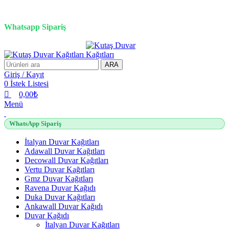
0
0
0
0
3D duvar kağıdı, Adawall, Decowall, Vertu, Gmz, Pvc mermer
panel, lambiri ve tavan çözümleri
Whatsapp Sipariş
2500 TL üzeri alışverişlerde vade farksız 3 taksit fırsatı!
ARA
Giriş / Kayıt
0
İstek Listesi
0,00
₺
Menü
WhatsApp Sipariş
İtalyan Duvar Kağıtları
Adawall Duvar Kağıtları
Decowall Duvar Kağıtları
Vertu Duvar Kağıtları
Gmz Duvar Kağıtları
Ravena Duvar Kağıdı
Duka Duvar Kağıtları
Ankawall Duvar Kağıdı
Duvar Kağıdı
İtalyan Duvar Kağıtları