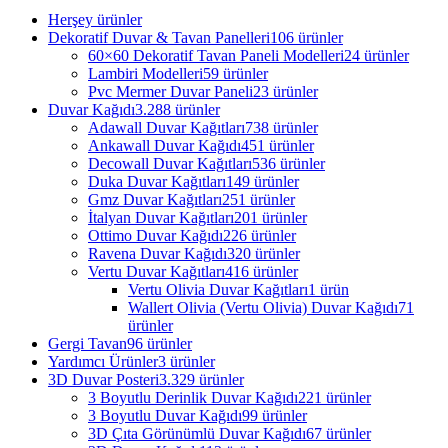
Herşey
ürünler
Dekoratif Duvar & Tavan Panelleri
106 ürünler
60×60 Dekoratif Tavan Paneli Modelleri
24 ürünler
Lambiri Modelleri
59 ürünler
Pvc Mermer Duvar Paneli
23 ürünler
Duvar Kağıdı
3.288 ürünler
Adawall Duvar Kağıtları
738 ürünler
Ankawall Duvar Kağıdı
451 ürünler
Decowall Duvar Kağıtları
536 ürünler
Duka Duvar Kağıtları
149 ürünler
Gmz Duvar Kağıtları
251 ürünler
İtalyan Duvar Kağıtları
201 ürünler
Ottimo Duvar Kağıdı
226 ürünler
Ravena Duvar Kağıdı
320 ürünler
Vertu Duvar Kağıtları
416 ürünler
Vertu Olivia Duvar Kağıtları
1 ürün
Wallert Olivia (Vertu Olivia) Duvar Kağıdı
71
ürünler
Gergi Tavan
96 ürünler
Yardımcı Ürünler
3 ürünler
3D Duvar Posteri
3.329 ürünler
3 Boyutlu Derinlik Duvar Kağıdı
221 ürünler
3 Boyutlu Duvar Kağıdı
99 ürünler
3D Çıta Görünümlü Duvar Kağıdı
67 ürünler