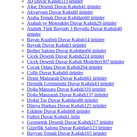
3D Duvar Kağıdı
113 ürünler
Ağaç Desenli Duvar Kağıdı
41 ürünler
Akvaryum Duvar Kağıdı
0 ürünler
Araba Temalı Duvar Kağıtları
60 ürünler
Arabalı ve Motosiklet Duvar Kağıdı
29 ürünler
Atatürk Türk Bayrağı 3 Boyutlu Duvar Kağıdı
40
ürünler
Bayan Kuaförü Duvar Kağıdı
14 ürünler
Bayrak Duvar Kağıdı
3 ürünler
Berber Salonu Duvar Kağıtları
66 ürünler
Çiçek Desenli Duvar Kağıdı
224 ürünler
Çiçek Desenli Duvar Kağıdı Modelleri
307 ürünler
Çocuk Odası Duvar Kağıdı
264 ürünler
Coffe Duvar Kağıdı
6 ürünler
Deniz Manzaralı Duvar Kağıdı
61 ürünler
Derinlik Görünümlü Duvar Kağıdı
43 ürünler
Doğa Manzara Duvar Kağıdı
310 ürünler
Doğa Manzaralı Duvar Kağıdı
137 ürünler
Doğal Taş Duvar Kağıtları
88 ürünler
Dünya Haritası Duvar Kağıdı
125 ürünler
Eskitme Duvar Kağıdı
68 ürünler
Futbol Duvar Kağıdı
1 ürün
Geometrik Desenli Duvar Kağıdı
217 ürünler
Güzellik Salonu Duvar Kağıtları
123 ürünler
Hayvan Temalı Duvar Kağıdı
165 ürünler