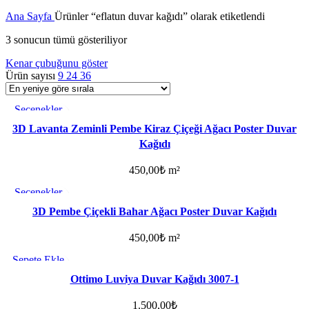
Ana Sayfa
Ürünler “eflatun duvar kağıdı” olarak etiketlendi
3 sonucun tümü gösteriliyor
Kenar çubuğunu göster
Ürün sayısı
9
24
36
Seçenekler
Favorilere ekle
3D Lavanta Zeminli Pembe Kiraz Çiçeği Ağacı Poster Duvar
Kağıdı
450,00
₺
m²
Seçenekler
Favorilere ekle
3D Pembe Çiçekli Bahar Ağacı Poster Duvar Kağıdı
450,00
₺
m²
Sepete Ekle
Favorilere ekle
Ottimo Luviya Duvar Kağıdı 3007-1
1.500,00
₺