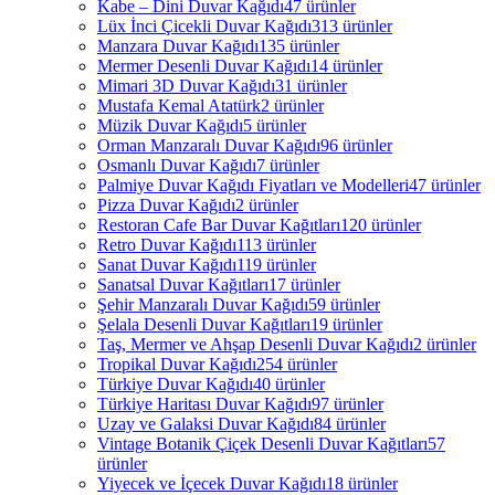
Kabe – Dini Duvar Kağıdı
47 ürünler
Lüx İnci Çicekli Duvar Kağıdı
313 ürünler
Manzara Duvar Kağıdı
135 ürünler
Mermer Desenli Duvar Kağıdı
14 ürünler
Mimari 3D Duvar Kağıdı
31 ürünler
Mustafa Kemal Atatürk
2 ürünler
Müzik Duvar Kağıdı
5 ürünler
Orman Manzaralı Duvar Kağıdı
96 ürünler
Osmanlı Duvar Kağıdı
7 ürünler
Palmiye Duvar Kağıdı Fiyatları ve Modelleri
47 ürünler
Pizza Duvar Kağıdı
2 ürünler
Restoran Cafe Bar Duvar Kağıtları
120 ürünler
Retro Duvar Kağıdı
113 ürünler
Sanat Duvar Kağıdı
119 ürünler
Sanatsal Duvar Kağıtları
17 ürünler
Şehir Manzaralı Duvar Kağıdı
59 ürünler
Şelala Desenli Duvar Kağıtları
19 ürünler
Taş, Mermer ve Ahşap Desenli Duvar Kağıdı
2 ürünler
Tropikal Duvar Kağıdı
254 ürünler
Türkiye Duvar Kağıdı
40 ürünler
Türkiye Haritası Duvar Kağıdı
97 ürünler
Uzay ve Galaksi Duvar Kağıdı
84 ürünler
Vintage Botanik Çiçek Desenli Duvar Kağıtları
57
ürünler
Yiyecek ve İçecek Duvar Kağıdı
18 ürünler