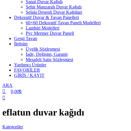
Sanat Duvar Kağıdı
Şehir Manzaralı Duvar Kağıdı
Şelala Desenli Duvar Kağıtları
Dekoratif Duvar & Tavan Panelleri
60×60 Dekoratif Tavan Paneli Modelleri
Lambiri Modelleri
Pvc Mermer Duvar Paneli
Gergi Tavan
İletişim
Üyelik Sözleşmesi
İade, Değişim, Garanti
Mesafeli Satış Sözleşmesi
Yardımcı Ürünler
FAVORİLER
GİRİŞ / KAYIT
ARA
0,00
₺
eflatun duvar kağıdı
Kategoriler