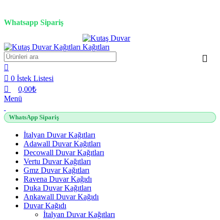
0
0
0
3D duvar kağıdı, Adawall, Decowall, Vertu, Gmz, Pvc mermer panel, lambiri ve
tavan çözümleri
Whatsapp Sipariş
2500 TL üzeri alışverişlerde vade farksız 3 taksit fırsatı!
0
İstek Listesi
0,00
₺
Menü
WhatsApp Sipariş
İtalyan Duvar Kağıtları
Adawall Duvar Kağıtları
Decowall Duvar Kağıtları
Vertu Duvar Kağıtları
Gmz Duvar Kağıtları
Ravena Duvar Kağıdı
Duka Duvar Kağıtları
Ankawall Duvar Kağıdı
Duvar Kağıdı
İtalyan Duvar Kağıtları