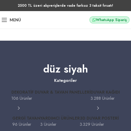
2500 TL üzeri alışverişlerde vade farksız 3 taksit fırsatı!
WhatsApp Sipariş
MENÜ
düz siyah
Kategoriler
DEKORATIF DUVAR & TAVAN PANELLERI
DUVAR KAĞIDI
106 Ürünler
3.288 Ürünler
GERGI TAVAN
YARDIMCI ÜRÜNLER
3D DUVAR POSTERI
96 Ürünler
3 Ürünler
3.329 Ürünler