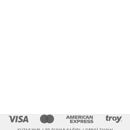
KUTAŞ YAPI / 3D DUVAR KAĞIDI / GERGİ TAVAN