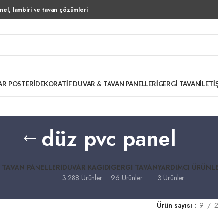
el, lambiri ve tavan çözümleri
AR POSTERI
DEKORATIF DUVAR & TAVAN PANELLERI
GERGI TAVAN
İLETI
düz pvc panel
 TAVAN PANELLERI
DUVAR KAĞIDI
GERGI TAVAN
YARDIMCI ÜRÜNL
3.288 Ürünler
96 Ürünler
3 Ürünler
Ürün sayısı
9
2