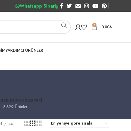
Whatsapp Sipariş
0
0,00
₺
ŞIM
YARDIMCI ÜRÜNLER
ER
3D DUVAR POSTERI
3.329 Ürünler
4
36