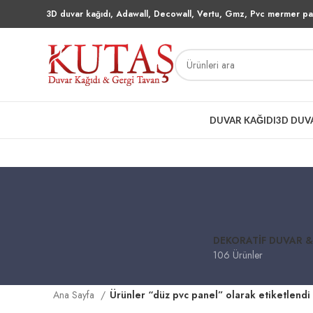
3D duvar kağıdı, Adawall, Decowall, Vertu, Gmz, Pvc mermer pan
DUVAR KAĞIDI
3D DUV
DEKORATIF DUVAR &
106 Ürünler
Ana Sayfa
Ürünler “düz pvc panel” olarak etiketlendi