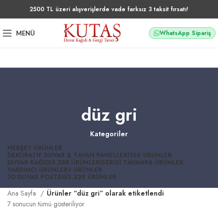
2500 TL üzeri alışverişlerde vade farksız 3 taksit fırsatı!
WhatsApp Sipariş
MENÜ
düz gri
Kategoriler
HERŞEY
ÜRÜNLER
DEKORATIF DUVAR & TAVAN PANELLERI
106 ÜRÜNLER
DUVAR KAĞIDI
3.288 ÜRÜNLER
GERGI TAVAN
96 ÜRÜNLER
YARDIMCI ÜRÜNLER
3 ÜRÜNLER
3D DUVAR POSTERI
3.329 ÜRÜNLER
Ana Sayfa
Ürünler “düz gri” olarak etiketlendi
7 sonucun tümü gösteriliyor