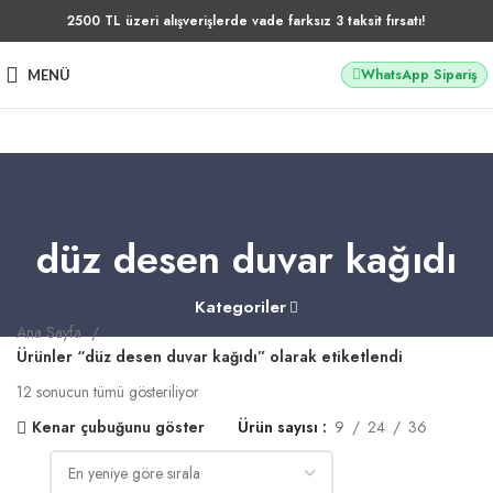
2500 TL üzeri alışverişlerde vade farksız 3 taksit fırsatı!
WhatsApp Sipariş
MENÜ
düz desen duvar kağıdı
Kategoriler
Ana Sayfa
Ürünler “düz desen duvar kağıdı” olarak etiketlendi
12 sonucun tümü gösteriliyor
Kenar çubuğunu göster
Ürün sayısı
9
24
36