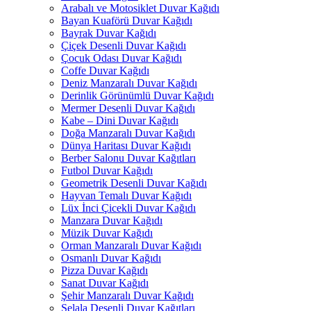
Arabalı ve Motosiklet Duvar Kağıdı
Bayan Kuaförü Duvar Kağıdı
Bayrak Duvar Kağıdı
Çiçek Desenli Duvar Kağıdı
Çocuk Odası Duvar Kağıdı
Coffe Duvar Kağıdı
Deniz Manzaralı Duvar Kağıdı
Derinlik Görünümlü Duvar Kağıdı
Mermer Desenli Duvar Kağıdı
Kabe – Dini Duvar Kağıdı
Doğa Manzaralı Duvar Kağıdı
Dünya Haritası Duvar Kağıdı
Berber Salonu Duvar Kağıtları
Futbol Duvar Kağıdı
Geometrik Desenli Duvar Kağıdı
Hayvan Temalı Duvar Kağıdı
Lüx İnci Çicekli Duvar Kağıdı
Manzara Duvar Kağıdı
Müzik Duvar Kağıdı
Orman Manzaralı Duvar Kağıdı
Osmanlı Duvar Kağıdı
Pizza Duvar Kağıdı
Sanat Duvar Kağıdı
Şehir Manzaralı Duvar Kağıdı
Şelala Desenli Duvar Kağıtları