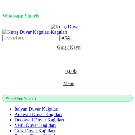
3D duvar kağıdı, Adawall, Decowall, Vertu, Gmz, Pvc mermer
panel, lambiri ve tavan çözümleri
Whatsapp Sipariş
2500 TL üzeri alışverişlerde vade farksız 3 taksit fırsatı!
ARA
Giriş / Kayıt
0,00
₺
Menü
WhatsApp Sipariş
İtalyan Duvar Kağıtları
Adawall Duvar Kağıtları
Decowall Duvar Kağıtları
Vertu Duvar Kağıtları
Gmz Duvar Kağıtları