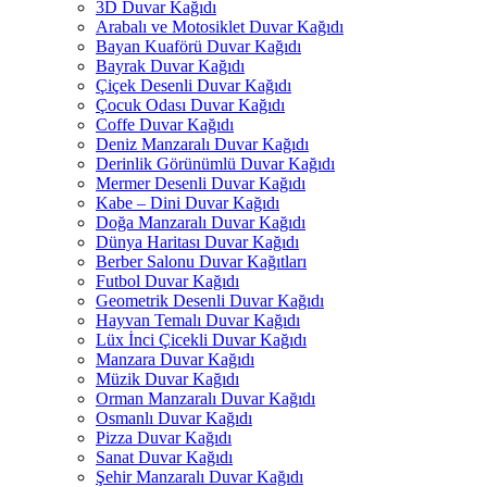
3D Duvar Kağıdı
Arabalı ve Motosiklet Duvar Kağıdı
Bayan Kuaförü Duvar Kağıdı
Bayrak Duvar Kağıdı
Çiçek Desenli Duvar Kağıdı
Çocuk Odası Duvar Kağıdı
Coffe Duvar Kağıdı
Deniz Manzaralı Duvar Kağıdı
Derinlik Görünümlü Duvar Kağıdı
Mermer Desenli Duvar Kağıdı
Kabe – Dini Duvar Kağıdı
Doğa Manzaralı Duvar Kağıdı
Dünya Haritası Duvar Kağıdı
Berber Salonu Duvar Kağıtları
Futbol Duvar Kağıdı
Geometrik Desenli Duvar Kağıdı
Hayvan Temalı Duvar Kağıdı
Lüx İnci Çicekli Duvar Kağıdı
Manzara Duvar Kağıdı
Müzik Duvar Kağıdı
Orman Manzaralı Duvar Kağıdı
Osmanlı Duvar Kağıdı
Pizza Duvar Kağıdı
Sanat Duvar Kağıdı
Şehir Manzaralı Duvar Kağıdı