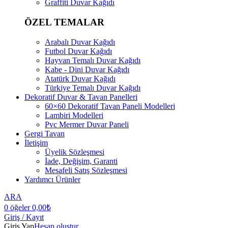
Graffiti Duvar Kağıdı
ÖZEL TEMALAR
Arabalı Duvar Kağıdı
Futbol Duvar Kağıdı
Hayvan Temalı Duvar Kağıdı
Kabe - Dini Duvar Kağıdı
Atatürk Duvar Kağıdı
Türkiye Temalı Duvar Kağıdı
Dekoratif Duvar & Tavan Panelleri
60×60 Dekoratif Tavan Paneli Modelleri
Lambiri Modelleri
Pvc Mermer Duvar Paneli
Gergi Tavan
İletişim
Üyelik Sözleşmesi
İade, Değişim, Garanti
Mesafeli Satış Sözleşmesi
Yardımcı Ürünler
ARA
0
öğeler
0,00
₺
Giriş / Kayıt
Giriş Yap
Hesap oluştur