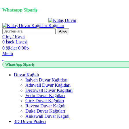
2500 TL üzeri alışverişlerde vade farksız 3 taksit fırsatı!
Whatsapp Sipariş
ARA
Giriş / Kayıt
0
İstek Listesi
0
öğeler
0,00
₺
Menü
WhatsApp Sipariş
Duvar Kağıdı
İtalyan Duvar Kağıtları
Adawall Duvar Kağıtları
Decowall Duvar Kağıtları
Vertu Duvar Kağıtları
Gmz Duvar Kağıtları
Ravena Duvar Kağıdı
Duka Duvar Kağıtları
Ankawall Duvar Kağıdı
3D Duvar Posteri