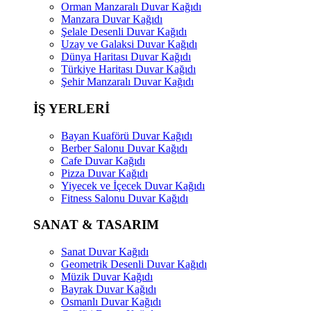
Orman Manzaralı Duvar Kağıdı
Manzara Duvar Kağıdı
Şelale Desenli Duvar Kağıdı
Uzay ve Galaksi Duvar Kağıdı
Dünya Haritası Duvar Kağıdı
Türkiye Haritası Duvar Kağıdı
Şehir Manzaralı Duvar Kağıdı
İŞ YERLERİ
Bayan Kuaförü Duvar Kağıdı
Berber Salonu Duvar Kağıdı
Cafe Duvar Kağıdı
Pizza Duvar Kağıdı
Yiyecek ve İçecek Duvar Kağıdı
Fitness Salonu Duvar Kağıdı
SANAT & TASARIM
Sanat Duvar Kağıdı
Geometrik Desenli Duvar Kağıdı
Müzik Duvar Kağıdı
Bayrak Duvar Kağıdı
Osmanlı Duvar Kağıdı