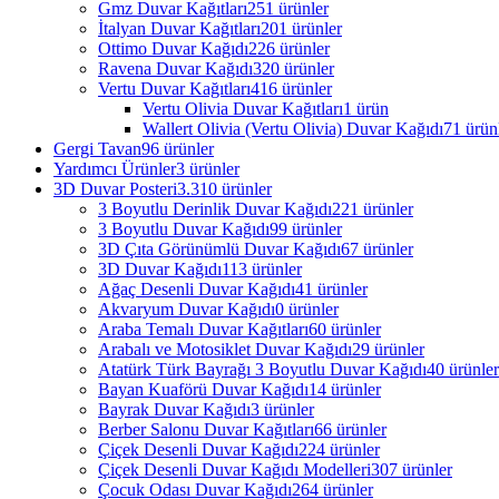
Gmz Duvar Kağıtları
251 ürünler
İtalyan Duvar Kağıtları
201 ürünler
Ottimo Duvar Kağıdı
226 ürünler
Ravena Duvar Kağıdı
320 ürünler
Vertu Duvar Kağıtları
416 ürünler
Vertu Olivia Duvar Kağıtları
1 ürün
Wallert Olivia (Vertu Olivia) Duvar Kağıdı
71 ürün
Gergi Tavan
96 ürünler
Yardımcı Ürünler
3 ürünler
3D Duvar Posteri
3.310 ürünler
3 Boyutlu Derinlik Duvar Kağıdı
221 ürünler
3 Boyutlu Duvar Kağıdı
99 ürünler
3D Çıta Görünümlü Duvar Kağıdı
67 ürünler
3D Duvar Kağıdı
113 ürünler
Ağaç Desenli Duvar Kağıdı
41 ürünler
Akvaryum Duvar Kağıdı
0 ürünler
Araba Temalı Duvar Kağıtları
60 ürünler
Arabalı ve Motosiklet Duvar Kağıdı
29 ürünler
Atatürk Türk Bayrağı 3 Boyutlu Duvar Kağıdı
40 ürünler
Bayan Kuaförü Duvar Kağıdı
14 ürünler
Bayrak Duvar Kağıdı
3 ürünler
Berber Salonu Duvar Kağıtları
66 ürünler
Çiçek Desenli Duvar Kağıdı
224 ürünler
Çiçek Desenli Duvar Kağıdı Modelleri
307 ürünler
Çocuk Odası Duvar Kağıdı
264 ürünler