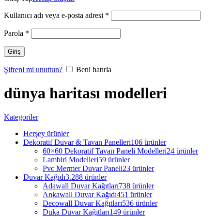
Kullanıcı adı veya e-posta adresi
*
Parola
*
Giriş
Şifreni mi unuttun?
Beni hatırla
dünya haritası modelleri
Kategoriler
Herşey
ürünler
Dekoratif Duvar & Tavan Panelleri
106 ürünler
60×60 Dekoratif Tavan Paneli Modelleri
24 ürünler
Lambiri Modelleri
59 ürünler
Pvc Mermer Duvar Paneli
23 ürünler
Duvar Kağıdı
3.288 ürünler
Adawall Duvar Kağıtları
738 ürünler
Ankawall Duvar Kağıdı
451 ürünler
Decowall Duvar Kağıtları
536 ürünler
Duka Duvar Kağıtları
149 ürünler