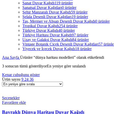
Sanat Duvar Kağıdı
119 ürünler
Sanatsal Duvar Kağıtları
0 ürünler
Şehir Manzaralı Duvar Kağıdı
59 ürünler
Şelala Desenli Duvar Kağıtları
19 ürünler
Taş, Mermer ve Ahşap Desenli Duvar Kağıdı
0 ürünler
Tropikal Duvar Kağıdı
254 ürünler
Türkiye Duvar Kağıdı
40 ürünler
Türkiye Haritası Duvar Kağıdı
97 ürünler
Uzay ve Galaksi Duvar Kağıdı
84 ürünler
Vintage Botanik Çiçek Desenli Duvar Kağıtları
57 ürünle
Yiyecek ve İçecek Duvar Kağıdı
18 ürünler
Ana Sayfa
Ürünler “dünya haritası modelleri” olarak etiketlendi
3 sonucun tümü gösteriliyor
En yeniye göre sıralandı
Kenar çubuğunu göster
Ürün sayısı
9
24
36
Seçenekler
Favorilere ekle
Bayraklı Dünya Haritası Duvar Kağıdı