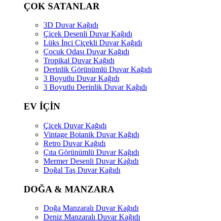
ÇOK SATANLAR
3D Duvar Kağıdı
Çiçek Desenli Duvar Kağıdı
Lüks İnci Çiçekli Duvar Kağıdı
Çocuk Odası Duvar Kağıdı
Tropikal Duvar Kağıdı
Derinlik Görünümlü Duvar Kağıdı
3 Boyutlu Duvar Kağıdı
3 Boyutlu Derinlik Duvar Kağıdı
EV İÇİN
Çiçek Duvar Kağıdı
Vintage Botanik Duvar Kağıdı
Retro Duvar Kağıdı
Çıta Görünümlü Duvar Kağıdı
Mermer Desenli Duvar Kağıdı
Doğal Taş Duvar Kağıdı
DOĞA & MANZARA
Doğa Manzaralı Duvar Kağıdı
Deniz Manzaralı Duvar Kağıdı