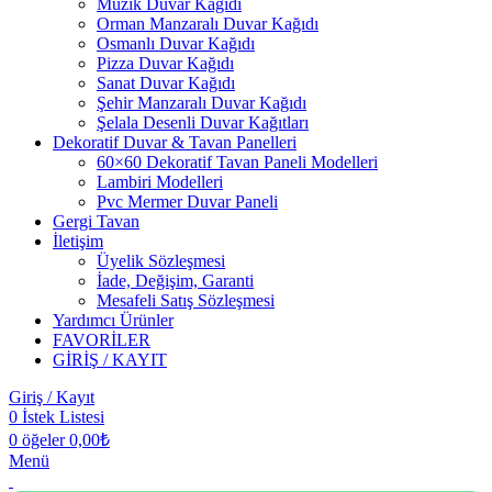
Müzik Duvar Kağıdı
Orman Manzaralı Duvar Kağıdı
Osmanlı Duvar Kağıdı
Pizza Duvar Kağıdı
Sanat Duvar Kağıdı
Şehir Manzaralı Duvar Kağıdı
Şelala Desenli Duvar Kağıtları
Dekoratif Duvar & Tavan Panelleri
60×60 Dekoratif Tavan Paneli Modelleri
Lambiri Modelleri
Pvc Mermer Duvar Paneli
Gergi Tavan
İletişim
Üyelik Sözleşmesi
İade, Değişim, Garanti
Mesafeli Satış Sözleşmesi
Yardımcı Ürünler
FAVORİLER
GİRİŞ / KAYIT
Giriş / Kayıt
0
İstek Listesi
0
öğeler
0,00
₺
Menü