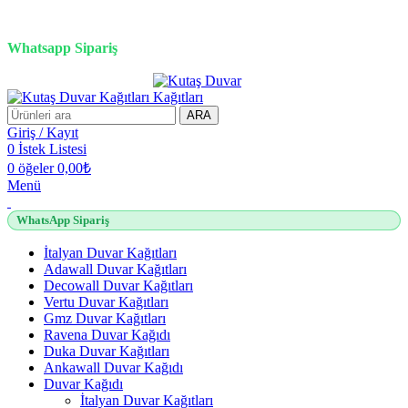
3D duvar kağıdı, Adawall, Decowall, Vertu, Gmz, Pvc mermer
panel, lambiri ve tavan çözümleri
Whatsapp Sipariş
2500 TL üzeri alışverişlerde vade farksız 3 taksit fırsatı!
ARA
Giriş / Kayıt
0
İstek Listesi
0
öğeler
0,00
₺
Menü
WhatsApp Sipariş
İtalyan Duvar Kağıtları
Adawall Duvar Kağıtları
Decowall Duvar Kağıtları
Vertu Duvar Kağıtları
Gmz Duvar Kağıtları
Ravena Duvar Kağıdı
Duka Duvar Kağıtları
Ankawall Duvar Kağıdı
Duvar Kağıdı
İtalyan Duvar Kağıtları