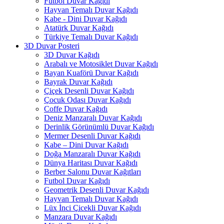
Futbol Duvar Kağıdı
Hayvan Temalı Duvar Kağıdı
Kabe - Dini Duvar Kağıdı
Atatürk Duvar Kağıdı
Türkiye Temalı Duvar Kağıdı
3D Duvar Posteri
3D Duvar Kağıdı
Arabalı ve Motosiklet Duvar Kağıdı
Bayan Kuaförü Duvar Kağıdı
Bayrak Duvar Kağıdı
Çiçek Desenli Duvar Kağıdı
Çocuk Odası Duvar Kağıdı
Coffe Duvar Kağıdı
Deniz Manzaralı Duvar Kağıdı
Derinlik Görünümlü Duvar Kağıdı
Mermer Desenli Duvar Kağıdı
Kabe – Dini Duvar Kağıdı
Doğa Manzaralı Duvar Kağıdı
Dünya Haritası Duvar Kağıdı
Berber Salonu Duvar Kağıtları
Futbol Duvar Kağıdı
Geometrik Desenli Duvar Kağıdı
Hayvan Temalı Duvar Kağıdı
Lüx İnci Çicekli Duvar Kağıdı
Manzara Duvar Kağıdı