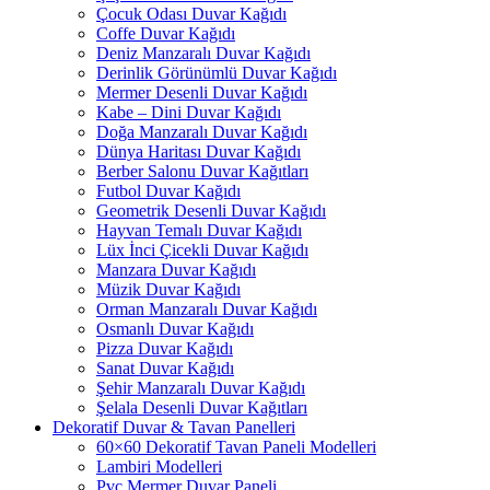
Çocuk Odası Duvar Kağıdı
Coffe Duvar Kağıdı
Deniz Manzaralı Duvar Kağıdı
Derinlik Görünümlü Duvar Kağıdı
Mermer Desenli Duvar Kağıdı
Kabe – Dini Duvar Kağıdı
Doğa Manzaralı Duvar Kağıdı
Dünya Haritası Duvar Kağıdı
Berber Salonu Duvar Kağıtları
Futbol Duvar Kağıdı
Geometrik Desenli Duvar Kağıdı
Hayvan Temalı Duvar Kağıdı
Lüx İnci Çicekli Duvar Kağıdı
Manzara Duvar Kağıdı
Müzik Duvar Kağıdı
Orman Manzaralı Duvar Kağıdı
Osmanlı Duvar Kağıdı
Pizza Duvar Kağıdı
Sanat Duvar Kağıdı
Şehir Manzaralı Duvar Kağıdı
Şelala Desenli Duvar Kağıtları
Dekoratif Duvar & Tavan Panelleri
60×60 Dekoratif Tavan Paneli Modelleri
Lambiri Modelleri
Pvc Mermer Duvar Paneli