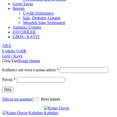
Gergi Tavan
İletişim
Üyelik Sözleşmesi
İade, Değişim, Garanti
Mesafeli Satış Sözleşmesi
Yardımcı Ürünler
FAVORİLER
GİRİŞ / KAYIT
ARA
0
öğeler
0,00
₺
Giriş / Kayıt
Giriş Yap
Hesap oluştur
Kullanıcı adı veya e-posta adresi
*
Parola
*
Giriş
Şifreni mi unuttun?
Beni hatırla