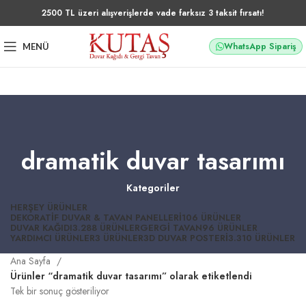
2500 TL üzeri alışverişlerde vade farksız 3 taksit fırsatı!
WhatsApp Sipariş
MENÜ
dramatik duvar tasarımı
Kategoriler
HERŞEY
ÜRÜNLER
DEKORATIF DUVAR & TAVAN PANELLERI
106 ÜRÜNLER
DUVAR KAĞIDI
3.288 ÜRÜNLER
GERGI TAVAN
96 ÜRÜNLER
YARDIMCI ÜRÜNLER
3 ÜRÜNLER
3D DUVAR POSTERI
3.310 ÜRÜNLER
Ana Sayfa
Ürünler “dramatik duvar tasarımı” olarak etiketlendi
Tek bir sonuç gösteriliyor