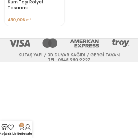
Kum Taşı Rölyef
Tasarımı
450,00
₺
m²
KUTAŞ YAPI / 3D DUVAR KAĞIDI / GERGİ TAVAN
TEL: 0545 950 9227
0
Mağaza
İstek Listesi
Sepet
Hesabım